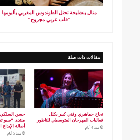
منال بنشليخة تحتل الطوندوس المغربي بألبومها
"قلب عربي مجروح"
مقالات ذات صلة
نجاح جماهيري وفني كبير يكلل
حسن السلكي..
فعاليات المهرجان المتوسطي للناظور
منتدى “سبو ثق
أصالة الإبداع 
منذ 4 أيام
منذ 5 أيام