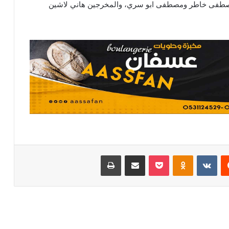
ومصطفى خاطر ومصطفى ابو سري، والمخرجين هاني لاشين
يست
Odnoklassniki
بوكيت
مشاركة عبر البريد
طباعة