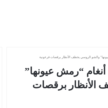
ونها” والشو الروسي يخطف الأنظار برقصات فرعونية
نغام “رمش عيونها”
 الأنظار برقصات