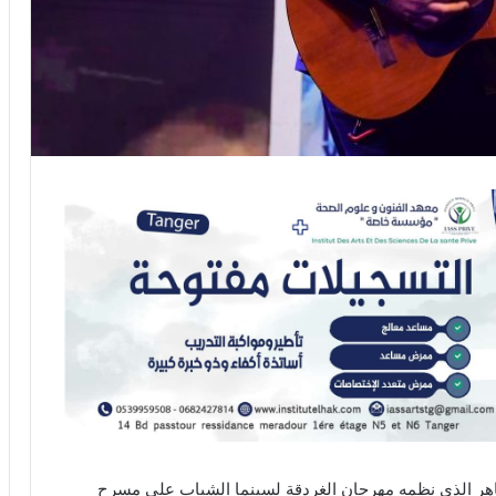
اهر الذي نظمه مهرجان الغردقة لسينما الشباب على مسرح