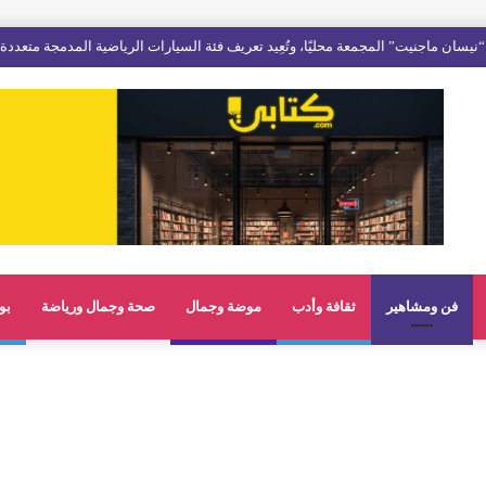
فن ومشاهير
ثقافة وأدب
موضة وجمال
صحة وجمال ورياضة
بو