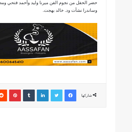
حضر الحفل من نجوم الفن ميرنا وليد وأحمد فتحي 
وساندرا نشأت ود. خالد بهجت.
فيسبوك
تويتر
لينكدإن
بينتير
شاركها