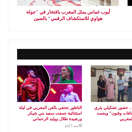
أيوب غماس يمثل المغرب بافتخار في "جولة
هواوي للاستكشاف الرقمي" بالصين
 حضور تشكيلي يثري
الناظور تحتفي بالفن المغربي في ليلة
افات وفنون” ويجسد
استثنائية جمعت سعيد بني شيكر
المغربي
ورشيدة طلال ووليد الرحماني
منذ 5 أيام