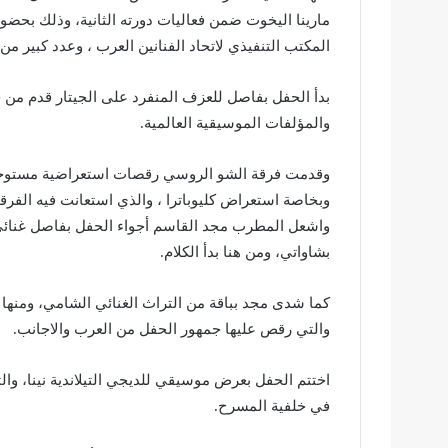
مارينا اليخوت ضمن فعاليات دورته الثانية، وذلك بح
المكتب التنفيذي لاتحاد الفنانين العرب ، وعدد كبير من
بدأ الحفل بفاصل للعزف المنفرد على الجيتار قدم من خل
والمؤلفات الموسيقية العالمية.
وقدمت فرقة الشو الروسي رقصات استعراضية مستوحاة
وبخاصة استعراض كليوباترا ، والذي استعانت فيه الفرق
واشعل المطرب مجد القاسم أجواء الحفل بفاصل غنائي،
بشاواتي، ومن هنا بدأ الكلام.
كما شدى مجد بباقة من التراث الغنائي الشامي، ومنها ي
والتي رقص عليها جمهور الحفل من العرب والاجانب.
اختتم الحفل بعرض موسيقي للديجي التيلاندية نينا، 
في خلفية المسرح.