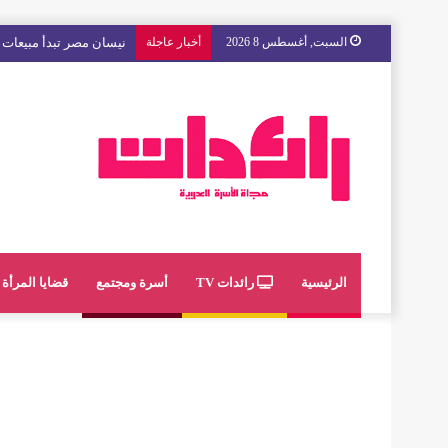
السبت, أغسطس 8 2026
أخبار عاجلة
مع « The Next Ad » ، إنوي يُسند حملته الإعلانية المقبلة إلى الشباب المغربي
الرئيسية
رائدات TV
أسرة ومجتمع
قضايا المرأة