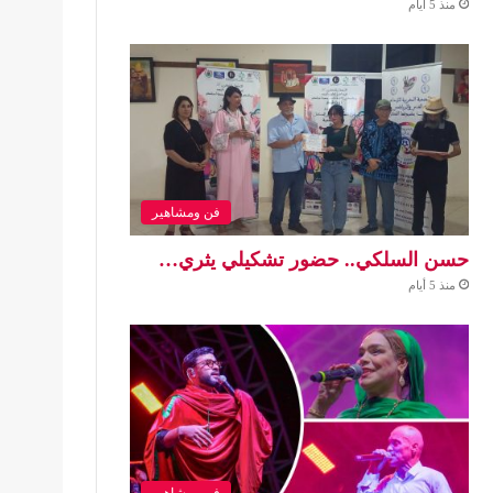
منذ 5 أيام
فن ومشاهير
حسن السلكي.. حضور تشكيلي يثري…
منذ 5 أيام
فن ومشاهير