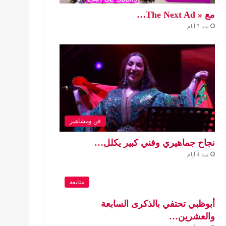
مع « The Next Ad…
منذ 3 أيام
فن ومشاهير
نجاح جماهيري وفني كبير يكلل…
منذ 4 أيام
متابعة
أبوظبي تحتفي بالذكرى السابعة
والعشرين…