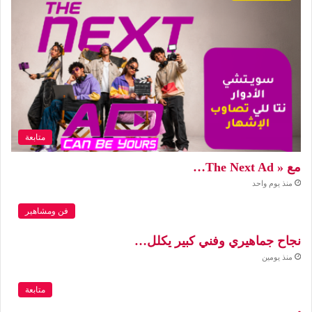
متابعة
مع « The Next Ad…
منذ يوم واحد
فن ومشاهير
نجاح جماهيري وفني كبير يكلل…
منذ يومين
متابعة