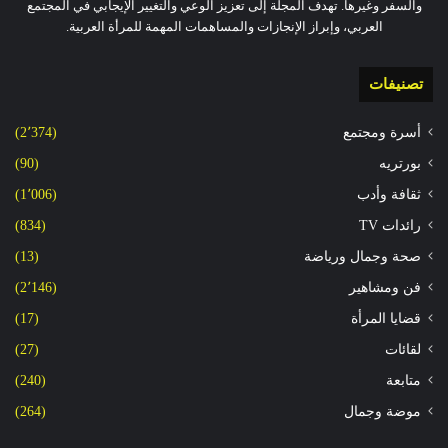
والسفر وغيرها. تهدف المجلة إلى تعزيز الوعي والتغيير الإيجابي في المجتمع
العربي، وإبراز الإنجازات والمساهمات المهمة للمرأة العربية.
تصنيفات
أسرة ومجتمع
(2٬374)
بورتريه
(90)
ثقافة وأدب
(1٬006)
رائدات TV
(834)
صحة وجمال ورياضة
(13)
فن ومشاهير
(2٬146)
قضايا المرأة
(17)
لقائات
(27)
متابعة
(240)
موضة وجمال
(264)