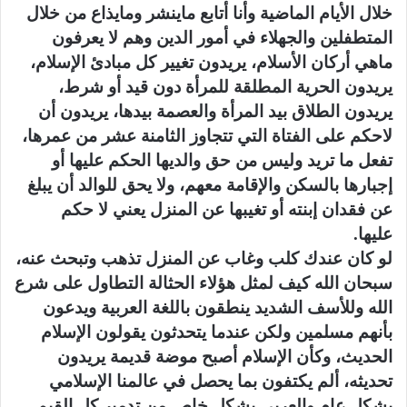
خلال الأيام الماضية وأنا أتابع ماينشر ومايذاع من خلال
المتطفلين والجهلاء في أمور الدين وهم لا يعرفون
ماهي أركان الأسلام، يريدون تغيير كل مبادئ الإسلام،
يريدون الحرية المطلقة للمرأة دون قيد أو شرط،
يريدون الطلاق بيد المرأة والعصمة بيدها، يريدون أن
لاحكم على الفتاة التي تتجاوز الثامنة عشر من عمرها،
تفعل ما تريد وليس من حق والديها الحكم عليها أو
إجبارها بالسكن والإقامة معهم، ولا يحق للوالد أن يبلغ
عن فقدان إبنته أو تغيبها عن المنزل يعني لا حكم
عليها.
لو كان عندك كلب وغاب عن المنزل تذهب وتبحث عنه،
سبحان الله كيف لمثل هؤلاء الحثالة التطاول على شرع
الله وللأسف الشديد ينطقون باللغة العربية ويدعون
بأنهم مسلمين ولكن عندما يتحدثون يقولون الإسلام
الحديث، وكأن الإسلام أصبح موضة قديمة يريدون
تحديثه، ألم يكتفون بما يحصل في عالمنا الإسلامي
بشكل عام والعربي بشكل خاص من تدمير كل القيم