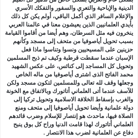
الدينية والإباحية والتعري والسفور والتفكك الأسري
والإعلام السافر الذي أكمل الباقي، أولم يكن كل ذلك
بأيدي العلمانيين الذين يعيشون معنا في عالمنا العربي
ينخرون فيه مثل السرطان، وهم أيضا من أقاموا القيامة
بسبب تحويل أياصوفيا من متحف إلى مسجد وكأنهم
حزينين على المسيحيين ونسوا وتناسوا ماذا فعل
الإسبان عندما سقطت قرطبة وكيف تم ذبح المسلمين
وتحويل كل المساجد إلى كنائس، على عكس الشهيد
محمد الفاتح الذى اشترى أياصوفيا من ماله الخاص
وجعلها وقف لله تعالى وللمسلمين لتكون مسجد ولكن
للآسف عندما أتى العلماني أتاتورك وبالاتفاق مع الخونة
والغرب بإسقاط الخلافة الاسلامية وتحويل تركيا إلى
دولة علمانية وأيضا تحويل أياصوفيا إلى متحف ومنع
الصلاة فيها، ماحدث هو إنتصار للإسلام وضرب قائدهم
العلماني أتاتورك لهذا قامت الدنيا وراح كل بوق ينبح
دفاع عن العلمانية لضرب هذا الانتصار .