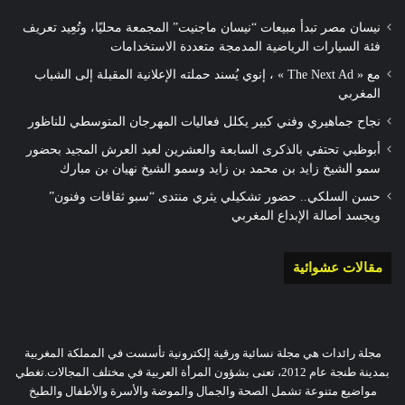
نيسان مصر تبدأ مبيعات “نيسان ماجنيت” المجمعة محليًا، وتُعِيد تعريف
فئة السيارات الرياضية المدمجة متعددة الاستخدامات
مع « The Next Ad » ، إنوي يُسند حملته الإعلانية المقبلة إلى الشباب
المغربي
نجاح جماهيري وفني كبير يكلل فعاليات المهرجان المتوسطي للناظور
أبوظبي تحتفي بالذكرى السابعة والعشرين لعيد العرش المجيد بحضور
سمو الشيخ زايد بن محمد بن زايد وسمو الشيخ نهيان بن مبارك
حسن السلكي.. حضور تشكيلي يثري منتدى “سبو ثقافات وفنون”
ويجسد أصالة الإبداع المغربي
مقالات عشوائية
مجلة رائدات هي مجلة نسائية ورقية إلكترونية تأسست في المملكة المغربية
بمدينة طنجة عام 2012، تعنى بشؤون المرأة العربية في مختلف المجالات.تغطي
مواضيع متنوعة تشمل الصحة والجمال والموضة والأسرة والأطفال والطبخ