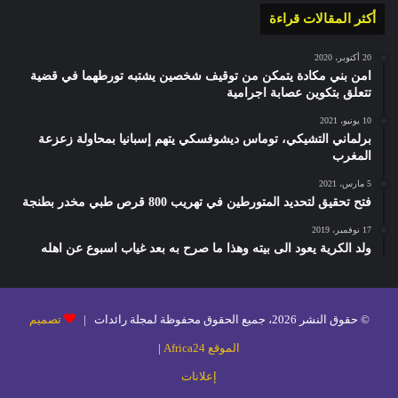
أكثر المقالات قراءة
20 أكتوبر، 2020
امن بني مكادة يتمكن من توقيف شخصين يشتبه تورطهما في قضية
تتعلق بتكوين عصابة اجرامية
10 يونيو، 2021
برلماني التشيكي، توماس ديشوفسكي يتهم إسبانيا بمحاولة زعزعة
المغرب
5 مارس، 2021
فتح تحقيق لتحديد المتورطين في تهريب 800 قرص طبي مخدر بطنجة
17 نوفمبر، 2019
ولد الكرية يعود الى بيته وهذا ما صرح به بعد غياب اسبوع عن اهله
© حقوق النشر 2026، جميع الحقوق محفوظة لمجلة رائدات |
تصميم
الموقع Africa24
|
إعلانات