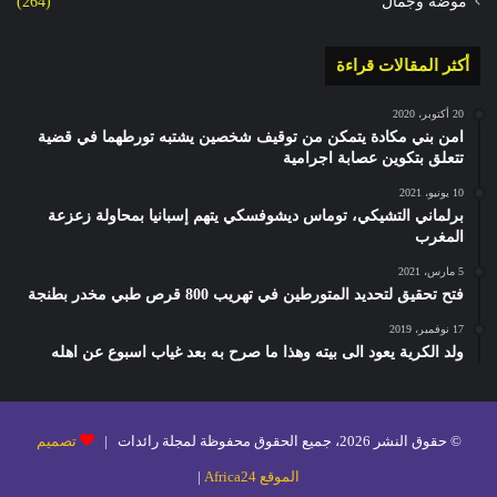
موضة وجمال
(264)
أكثر المقالات قراءة
20 أكتوبر، 2020
امن بني مكادة يتمكن من توقيف شخصين يشتبه تورطهما في قضية
تتعلق بتكوين عصابة اجرامية
10 يونيو، 2021
برلماني التشيكي، توماس ديشوفسكي يتهم إسبانيا بمحاولة زعزعة
المغرب
5 مارس، 2021
فتح تحقيق لتحديد المتورطين في تهريب 800 قرص طبي مخدر بطنجة
17 نوفمبر، 2019
ولد الكرية يعود الى بيته وهذا ما صرح به بعد غياب اسبوع عن اهله
© حقوق النشر 2026، جميع الحقوق محفوظة لمجلة رائدات |
تصميم
الموقع Africa24
|