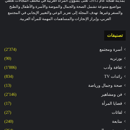
بمدينة طنجة عام 2012، تعنى بشؤون المرأة العربية في مختلف المجالات.تغطي
مواضيع متنوعة تشمل الصحة والجمال والموضة والأسرة والأطفال والطبخ
والسفر وغيرها. تهدف المجلة إلى تعزيز الوعي والتغيير الإيجابي في المجتمع
العربي، وإبراز الإنجازات والمساهمات المهمة للمرأة العربية.
تصنيفات
أسرة ومجتمع
(2٬374)
بورتريه
(90)
ثقافة وأدب
(1٬006)
رائدات TV
(834)
صحة وجمال ورياضة
(13)
فن ومشاهير
(2٬146)
قضايا المرأة
(17)
لقائات
(27)
متابعة
(240)