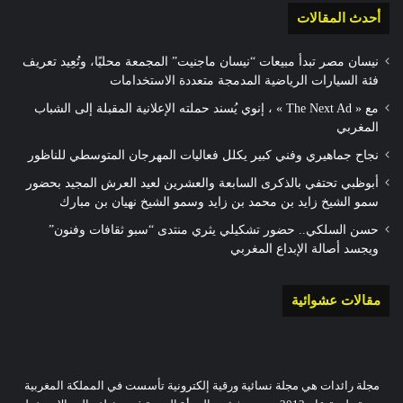
أحدث المقالات
نيسان مصر تبدأ مبيعات “نيسان ماجنيت” المجمعة محليًا، وتُعِيد تعريف
فئة السيارات الرياضية المدمجة متعددة الاستخدامات
مع « The Next Ad » ، إنوي يُسند حملته الإعلانية المقبلة إلى الشباب
المغربي
نجاح جماهيري وفني كبير يكلل فعاليات المهرجان المتوسطي للناظور
أبوظبي تحتفي بالذكرى السابعة والعشرين لعيد العرش المجيد بحضور
سمو الشيخ زايد بن محمد بن زايد وسمو الشيخ نهيان بن مبارك
حسن السلكي.. حضور تشكيلي يثري منتدى “سبو ثقافات وفنون”
ويجسد أصالة الإبداع المغربي
مقالات عشوائية
مجلة رائدات هي مجلة نسائية ورقية إلكترونية تأسست في المملكة المغربية