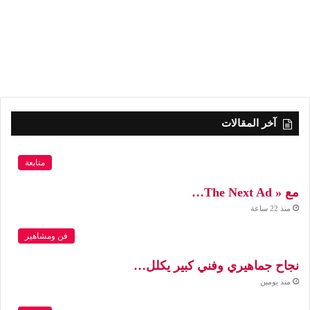
آخر المقالات
متابعة
مع « The Next Ad…
منذ 22 ساعة
فن ومشاهير
نجاح جماهيري وفني كبير يكلل…
منذ يومين