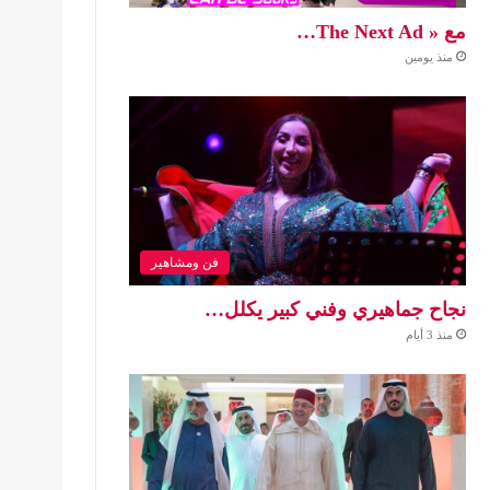
مع « The Next Ad…
منذ يومين
فن ومشاهير
نجاح جماهيري وفني كبير يكلل…
منذ 3 أيام