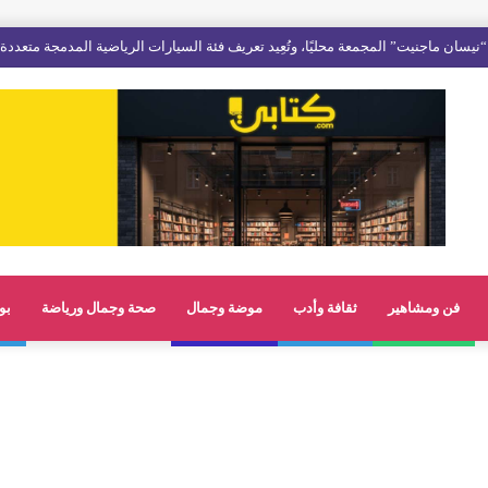
فن ومشاهير
ثقافة وأدب
موضة وجمال
صحة وجمال ورياضة
بو