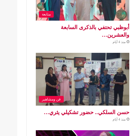
متابعة
أبوظبي تحتفي بالذكرى السابعة
والعشرين…
منذ 4 أيام
فن ومشاهير
حسن السلكي.. حضور تشكيلي يثري…
منذ 4 أيام