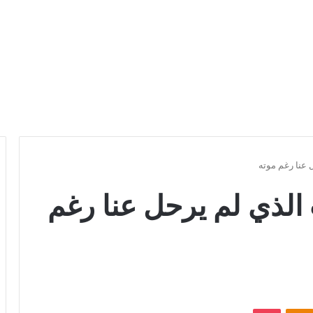
ل عنا رغم موته
 الذي لم يرحل عنا رغم
Odnoklassniki
بوكيت