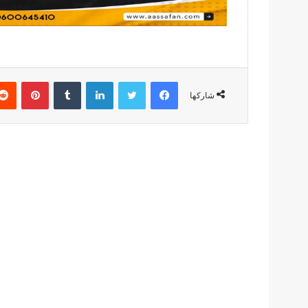
فيسبوك
تويتر
لينكدإن
بينتير
شاركها