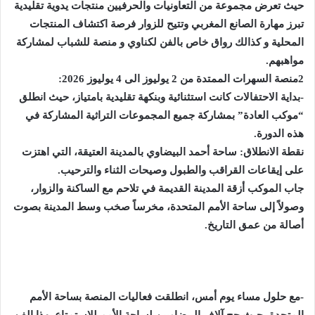
حيث تعرض مجموعة من التعاونيات والحرفيين منتجات يدوية تقليدية
تبرز مهارة الصانع المغربي وتتيح للزوار فرصة اكتشاف المنتجات
المحلية و كذالك رواق خاص بالفن لكناوي و منصة للشباب لمشاركة
مواهبهم.
2منصة السهرات الممتدة من 2 يوليوز الى 4 يوليوز 2026:
-بداية الاحتفالات كانت استثنائية وبنكهة تقليدية بامتياز، حيث انطلق
“موكب العادة” بمشاركة جميع المجموعات التراثية المشاركة في
هذه الدورة.
نقطة الانطلاق: ساحة أحمد البيضاوي بالمدينة العتيقة، التي اهتزت
على إيقاعات القراقب والطبول وصيحات الثناء والترحيب.
جاب الموكب أزقة المدينة القديمة في تلاحم مع الساكنة والزوار،
وصولاً إلى ساحة الأمم المتحدة، مخرساً صخب وسط المدينة بصوت
أصالة من عمق التاريخ.
-مع حلول مساء يوم أمس، انطلقت فعاليات المنصة بساحة الأمم
المتحدة، حيث حج آلاف البيضاويين لساحة الأمم للاستمتاع بهذا الفن