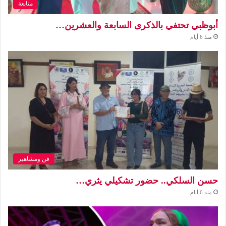
متابعة
أبوظبي تحتفي بالذكرى السابعة والعشرين…
منذ 6 أيام
فن ومشاهير
حسن السلكي.. حضور تشكيلي يثري…
منذ 6 أيام