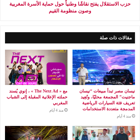
حزب الاستقلال يفتح نقاشًا وطنياً حول حماية الأسرة المغربية
وصون منظومة القيم
مقالات ذات صلة
نيسان مصر تبدأ مبيعات “نيسان
مع « The Next Ad » ، إنوي يُسند
ماجنيت” المجمعة محليًا، وتُعِيد
حملته الإعلانية المقبلة إلى الشباب
تعريف فئة السيارات الرياضية
المغربي
المدمجة متعددة الاستخدامات
منذ 4 أيام
منذ 4 أيام