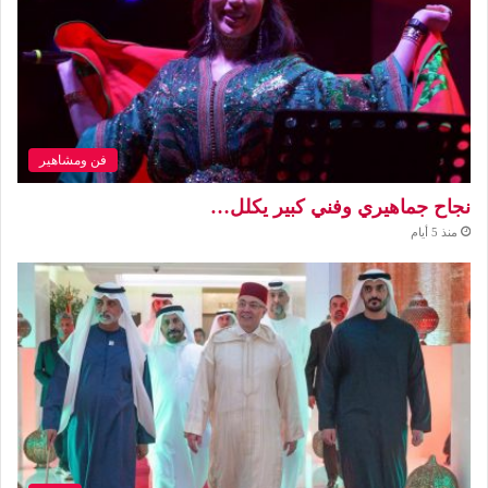
فن ومشاهير
نجاح جماهيري وفني كبير يكلل…
منذ 5 أيام