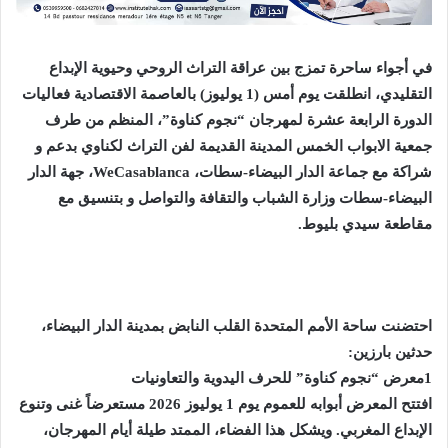
في أجواء ساحرة تمزج بين عراقة التراث الروحي وحيوية الإبداع
التقليدي، انطلقت يوم أمس (1 يوليوز) بالعاصمة الاقتصادية فعاليات
الدورة الرابعة عشرة لمهرجان “نجوم كناوة”، المنظم من طرف
جمعية الابواب الخمس المدينة القديمة لفن التراث لكناوي بدعم و
شراكة مع جماعة الدار البيضاء-سطات، WeCasablanca، جهة الدار
البيضاء-سطات وزارة الشباب والتقافة والتواصل و بتنسيق مع
مقاطعة سيدي بليوط.
احتضنت ساحة الأمم المتحدة القلب النابض بمدينة الدار البيضاء،
حدثين بارزين:
1معرض “نجوم كناوة” للحرف اليدوية والتعاونيات
افتتح المعرض أبوابه للعموم يوم 1 يوليوز 2026 مستعرضاً غنى وتنوع
الإبداع المغربي. ويشكل هذا الفضاء، الممتد طيلة أيام المهرجان،