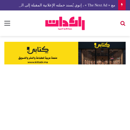
مع « The Next Ad » ، إنوي يُسند حملته الإعلانية المقبلة إلى الشباب المغربي
بحث
الق
عن