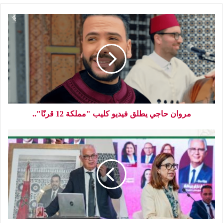
مروان حاجي يطلق فيديو كليب "مملكة 12 قرنًا"..