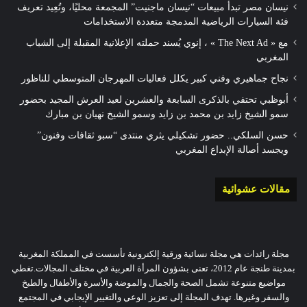
نيسان مصر تبدأ مبيعات “نيسان ماجنيت” المجمعة محليًا، وتُعِيد تعريف
فئة السيارات الرياضية المدمجة متعددة الاستخدامات
مع « The Next Ad » ، إنوي يُسند حملته الإعلانية المقبلة إلى الشباب
المغربي
نجاح جماهيري وفني كبير يكلل فعاليات المهرجان المتوسطي للناظور
أبوظبي تحتفي بالذكرى السابعة والعشرين لعيد العرش المجيد بحضور
سمو الشيخ زايد بن محمد بن زايد وسمو الشيخ نهيان بن مبارك
حسن السلكي.. حضور تشكيلي يثري منتدى “سبو ثقافات وفنون”
ويجسد أصالة الإبداع المغربي
مقالات عشوائية
مجلة رائدات هي مجلة نسائية ورقية إلكترونية تأسست في المملكة المغربية
بمدينة طنجة عام 2012، تعنى بشؤون المرأة العربية في مختلف المجالات.تغطي
مواضيع متنوعة تشمل الصحة والجمال والموضة والأسرة والأطفال والطبخ
والسفر وغيرها. تهدف المجلة إلى تعزيز الوعي والتغيير الإيجابي في المجتمع