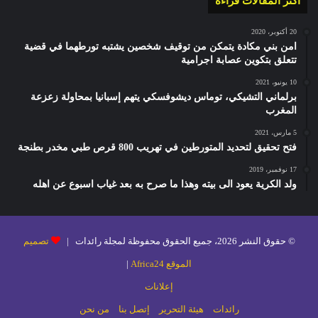
أكثر المقالات قراءة
20 أكتوبر، 2020
امن بني مكادة يتمكن من توقيف شخصين يشتبه تورطهما في قضية
تتعلق بتكوين عصابة اجرامية
10 يونيو، 2021
برلماني التشيكي، توماس ديشوفسكي يتهم إسبانيا بمحاولة زعزعة
المغرب
5 مارس، 2021
فتح تحقيق لتحديد المتورطين في تهريب 800 قرص طبي مخدر بطنجة
17 نوفمبر، 2019
ولد الكرية يعود الى بيته وهذا ما صرح به بعد غياب اسبوع عن اهله
© حقوق النشر 2026، جميع الحقوق محفوظة لمجلة رائدات |
تصميم
الموقع Africa24
|
إعلانات
رائدات
هيئة التحرير
إتصل بنا
من نحن