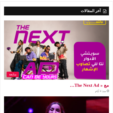
آخر المقالات
متابعة
مع « The Next Ad…
منذ 4 أيام