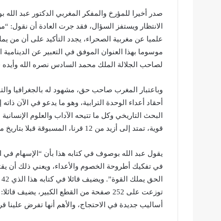
صدر أخيرا للمؤرخ والمفكر المغربي الدكتور عبد الله بو
الانتظار ويستفز السؤال، فقد جرت العادة أن نقول: “من
علميا عن مغربية الصحراء، يجدد التأكيد على أن من يم
موسوما بهذا العنوان الموفق في التعبير عن الدينامية ال
لصاحب الجلالة الملك محمد السادس نصره الله وأيده 
وباعتبار المغرب صاحب حق، مشهود له بالجغرافيا والتار
أحقاد أعداء الوحدة الترابية، وهو ما يدعو في الآن ذاته 
البحث التاريخي وكل ما تتيحه الآداب والعلوم الإنساني
قوية، تمتد إلى أزيد من 12 قرنا، المسبوقة قبلا بتاريخ من الشموخ الأمازيغي الطويل.
يقول عبد الله بوصوف في كتابه هذا بأن “الإسهام في 
في تفكيك أطروحة الخصوم والأعداء، ويعني ذلك أن يقتن
ا
توزعت على 252 صفحة من القطع الكبير، يضيف ق
أساليب جديدة في الاحتجاج، والأهم أنها تفرض علينا قر