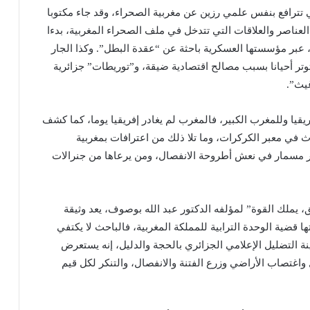
تي تترافع بنفس علمي رزين عن مغربية الصحراء، وقد جاء مكتوبا
العناصر والعلاقات التي تتدخل في ملف الصحراء المغربية، بدءا
، عبر مؤسستها العسكرية باحثة عن “عقدة البطل”. وكذا الجار
وتر أحيانا بسبب مصالح اقتصادية ضيقة، و”توريطات” جزائرية
يث”.
يقيا وللمغرب الكبير، فالمغرب لم يغادر إفريقيا يوما، كما كشف
ث في معبر الكركرات، وما تلا ذلك من اعترافات بمغربية
آخر مسمار في نعش أطروحة الانفصال، ومن يرعاها من جنرالات
، يملك القوة” لمؤلفه الدكتور عبد الله بوصوف، يعد وثيقة
ا قضية الوحدة الترابية للمملكة المغربية، فالباحث لا يكتفي
ة التضليل الإعلامي الجزائري بالحجة والدليل، إنه يستعرض
واغتصاب الأراضي وزرع الفتنة والانفصال، والتنكر لكل قيم