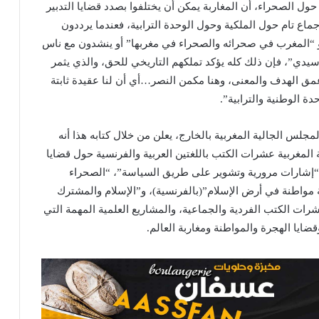
 حول الصحراء، أن المغاربة يمكن أن يختلفوا بصدد قضايا التدبير
اع تام حول الملكية وحول الوحدة الترابية، فعندما يرددون
 “المغرب في صحرائه والصحراء في مغربها” أو ينشدون مع ناس
ا سيدي”، فإن ذلك كله يؤكد تملكهم التاريخي للحق، والذي يثمر
 عمق الهدف والمعنى، وهنا مكمن النصر…أي أن لنا عقيدة ثابتة
ة الوطنية والترابية”.
مجلس الجالية المغربية بالخارج، يعلن من خلال كتابه هذا أنه
المغربية عشرات الكتب باللغتين العربية والفرنسية حول قضايا
: “إشارات مرورية وتشوير على طريق السياسة”، “الصحراء
ية مواطنة في أرض الإسلام”(بالفرنسية)، و”الإسلام والمشترك
رات الكتب الفردية والجماعية، والمشاريع العلمية المهمة التي
ضايا الهجرة والمواطنة ومغاربة العالم.