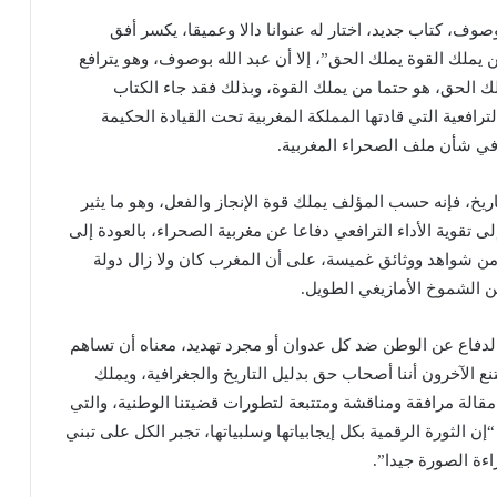
صوف، كتاب جديد، اختار له عنوانا دالا وعميقا، يكسر أفق
 يملك القوة يملك الحق”، إلا أن عبد الله بوصوف، وهو يترافع
لك الحق، هو حتما من يملك القوة، وبذلك فقد جاء الكتاب
ترافعية التي قادتها المملكة المغربية تحت القيادة الحكيمة
في شأن ملف الصحراء المغربية.
يخ، فإنه حسب المؤلف يملك قوة الإنجاز والفعل، وهو ما يثير
إلى تقوية الأداء الترافعي دفاعا عن مغربية الصحراء، بالعودة إلى
ة من شواهد ووثائق غميسة، على أن المغرب كان ولا زال دولة
الدفاع عن الوطن ضد كل عدوان أو مجرد تهديد، معناه أن تساهم
ع الآخرون أننا أصحاب حق بدليل التاريخ والجغرافية، ويملك
لحق يملك القوة”. ويضيف قائلا في كتابه هذا الذي 42 مقالة مرافقة ومناقشة ومتتبعة لتطورات قضيتنا الوطنية، والتي
ائلا: “إن الثورة الرقمية بكل إيجابياتها وسلبياتها، تجبر الكل على تبني
اءة الصورة جيدا”.