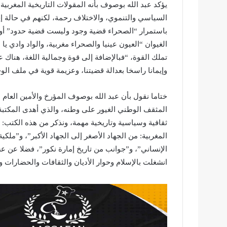
يؤكد عبد الله بوصوف بأنه المقولات التاريخية المغربية
السياسي والتنموي، والاختلاف رحمة، لكنهم في حالة إجم
باستمرار “الصحراء قضية وجود وليست قضية حدود” أو
الغيوان “العيون عينيا والصحراء مغربية، والواد وادي ي
تملك القوة، “فبالإضافة إلى قوة وجمالية اللغة، هناك
وإيمانا راسخا بعدالة قضيتنا، وعزيمة قوية في ملف الوحد
ختاما نقول بأن عبد الله بوصوف المؤرخ والأمين العام ل
المثقف الوطني الغيور على وطنه، والذي أهدى المكتبة 
ثقافية وسياسية وتاريخية مهمة، ونذكر من هذه الكتب
المغربية: من الجهاد الأصغر إلى الجهاد الأكبر”، و”ملك
الإنساني”، و”جوانب من تاريخ إمارة نكور”، فضلا عن عش
انشغلت بالإسلام وحوار الأديان والثقافات والحضارات وق