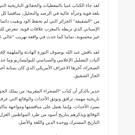
لقد جاء الكتاب غنيا بالمعطيات والحقائق التاريخية ال
بلغة قوية وجرأة عالية في الرصد والتحليل، مناقشا كل 
من “الشقيقة” الجزائر التي لم تحفظ الود وبقيت دائما
الإسباني الذي تربطه بالمغرب علاقات قوية، تتعرض للت
غير محسوبة، تماما كما حدث في واقعة تهريب “غالي غ
لقد ناقش عبد الله بوصوف الثورة الهادئة والملهمة لإفر
آليات التضليل الإعلامي والسياسي للبوليساريو وما حد
الصحراء، آخرها الاعتراف الأمريكي الذي كان بمثابة 
الجار الشقيق.
جدير بالذكر أن كتاب “الصحراء المغربية: من يملك الحق
تاريخية مهمة، ترافق وتوثق الأحداث والوقائع التي عرفته
بسرد الأحداث، وإنما يعمل على مناقشتها ومواجهة ماكين
الوقائع ويذكرهم بتاريخ أسود من طرد المواطنين العزل 
التاريخ المشترك ووحدة الدين واللغة والأصل.