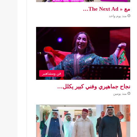
مع « The Next Ad…
منذ يوم واحد
فن ومشاهير
نجاح جماهيري وفني كبير يكلل…
منذ يومين