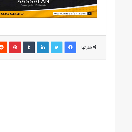
فيسبوك
تويتر
لينكدإن
بينتير
شاركها