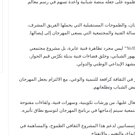
منظموه على جعله منصة شبابية واعدة تسهم في رسم معالم
جان، والطموحات المستقبلية التي يحملها الفريق المشرف،
لة الفنية والمجتمعية التي يسعى المهرجان إلى إيصالها.
وأكد الاستاذ ” موسى لعريف ” في الندوة على أن “Yo!Fest” ليس مجرد تظاهرة فنية عابرة، بل مشروع مجتمعي
ور الشبابي، وخلق فضاءات فنية بديلة تكرّس قيم الحوار،
مشهد الإبداعي الوطني والدولي.
ي الثقافة كرافعة للتنمية والوعي، مع الالتزام بجعل المهرجان
 نبض الشباب وتطلعاتهم.
ال عليها، من ورشات تكوينية، وسهرات فنية، ولقاءات مفتوحة
جتمعية سيتم إدماجها في برنامج المهرجان لتوسيع نطاق تأثيره.
مؤسساتيين لدعم هذا المشروع الثقافي الطموح، والمساهمة في