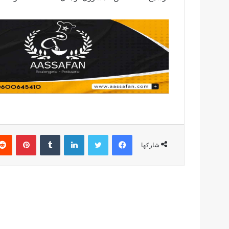
فيسبوك
تويتر
لينكدإن
بينتير
شاركها