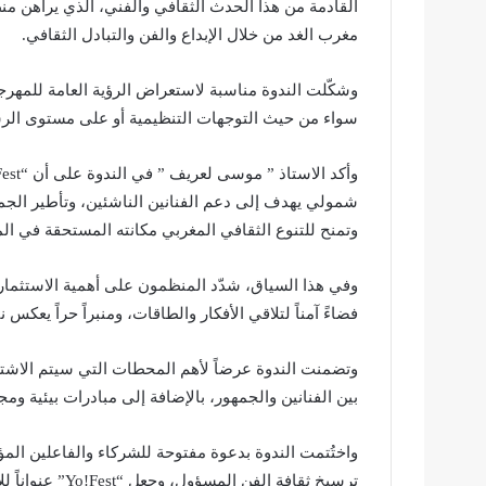
القادمة من هذا الحدث الثقافي والفني، الذي يراهن 
مغرب الغد من خلال الإبداع والفن والتبادل الثقافي.
وشكّلت الندوة مناسبة لاستعراض الرؤية العامة للمهر
سواء من حيث التوجهات التنظيمية أو على مستوى الرسا
شمولي يهدف إلى دعم الفنانين الناشئين، وتأطير الجمه
وتمنح للتنوع الثقافي المغربي مكانته المستحقة في ال
وفي هذا السياق، شدّد المنظمون على أهمية الاستثمار ف
فضاءً آمناً لتلاقي الأفكار والطاقات، ومنبراً حراً يعكس
وتضمنت الندوة عرضاً لأهم المحطات التي سيتم الاشتغ
بين الفنانين والجمهور، بالإضافة إلى مبادرات بيئية وم
واختُتمت الندوة بدعوة مفتوحة للشركاء والفاعلين ال
ترسيخ ثقافة الفن المسؤول، وجعل “Yo!Fest” عنواناً للإبداع، والتغيير، والانفتاح