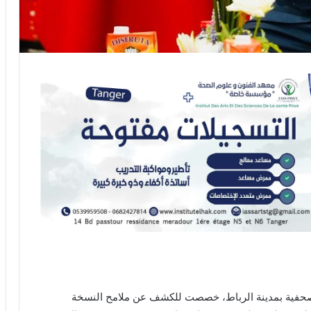
ن على المهرجان الدولي “Yo!Fest” ندوة صحفية بمدينة الرباط، خصصت للكشف عن ملامح النسخة