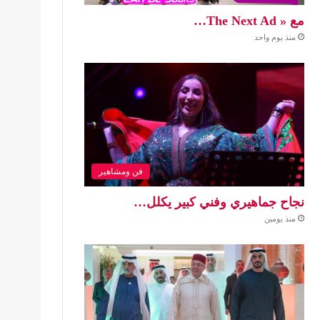
مع « The Next Ad…
منذ يوم واحد
فن ومشاهير
نجاح جماهيري وفني كبير يكلل…
منذ يومين