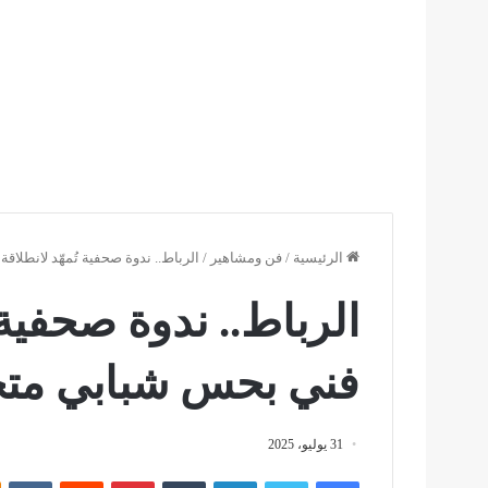
الرئيسية
/
فن ومشاهير
/
الرباط.. ندوة صحفية تُمهّد لانطل
الرباط.. ندوة صحفية 
فني بحس شبابي متج
31 يوليو، 2025
فيسبوك
تويتر
لينكدإن
بينتيريست