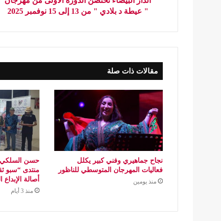
الدار البيضاء تحتضن الدورة الأولى من مهرجان
" عيطة د بلادي " من 13 إلى 15 نوفمبر 2025
مقالات ذات صلة
نجاح جماهيري وفني كبير يكلل
حسن السلكي..
فعاليات المهرجان المتوسطي للناظور
منتدى “سبو ثق
أصالة الإبداع 
منذ يومين
منذ 3 أيام