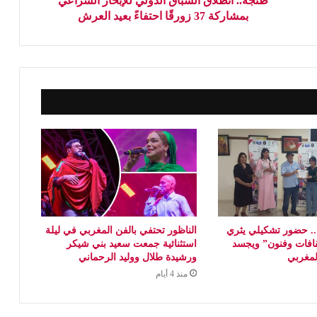
طنجة.. انطلاق السباق الدولي للإبحار الشراعي
بمشاركة 37 زورقًا احتفاءً بعيد العرش
 حضور تشكيلي يثري
الناظور تحتفي بالفن المغربي في ليلة
افات وفنون” ويجسد
استثنائية جمعت سعيد بني شيكر
المغربي
ورشيدة طلال ووليد الرحماني
منذ 4 أيام