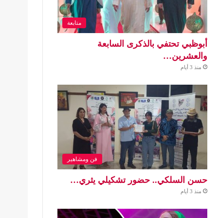
متابعة
أبوظبي تحتفي بالذكرى السابعة
والعشرين…
منذ 3 أيام
فن ومشاهير
حسن السلكي.. حضور تشكيلي يثري…
منذ 3 أيام