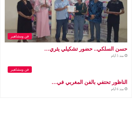
فن ومشاهير
حسن السلكي.. حضور تشكيلي يثري…
منذ 5 أيام
فن ومشاهير
الناظور تحتفي بالفن المغربي في…
منذ 6 أيام