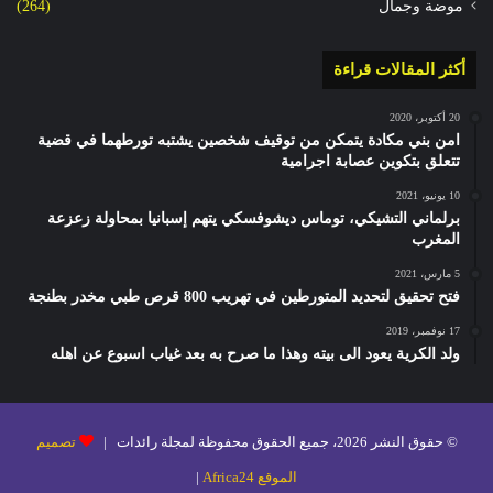
موضة وجمال
(264)
أكثر المقالات قراءة
20 أكتوبر، 2020
امن بني مكادة يتمكن من توقيف شخصين يشتبه تورطهما في قضية
تتعلق بتكوين عصابة اجرامية
10 يونيو، 2021
برلماني التشيكي، توماس ديشوفسكي يتهم إسبانيا بمحاولة زعزعة
المغرب
5 مارس، 2021
فتح تحقيق لتحديد المتورطين في تهريب 800 قرص طبي مخدر بطنجة
17 نوفمبر، 2019
ولد الكرية يعود الى بيته وهذا ما صرح به بعد غياب اسبوع عن اهله
© حقوق النشر 2026، جميع الحقوق محفوظة لمجلة رائدات |
تصميم
الموقع Africa24
|