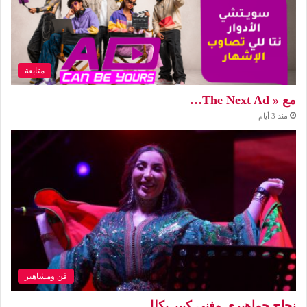
متابعة
مع « The Next Ad…
منذ 3 أيام
فن ومشاهير
نجاح جماهيري وفني كبير يكلل…