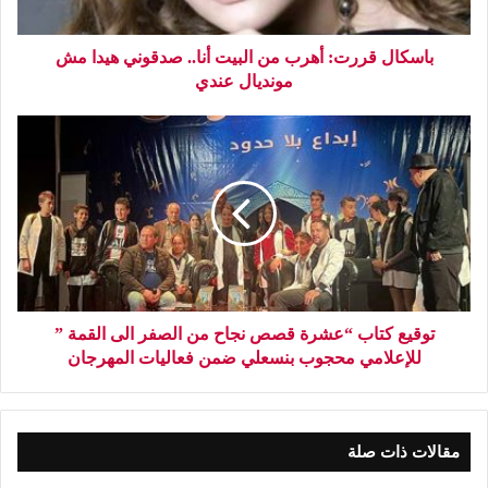
باسكال قررت: أهرب من البيت أنا.. صدقوني هيدا مش
مونديال عندي
توقيع كتاب “عشرة قصص نجاح من الصفر الى القمة ”
للإعلامي محجوب بنسعلي ضمن فعاليات المهرجان
مقالات ذات صلة