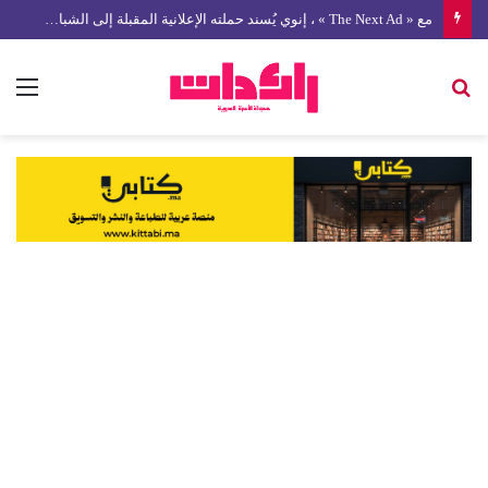
مع « The Next Ad » ، إنوي يُسند حملته الإعلانية المقبلة إلى الشباب المغربي
بحث
الق
عن