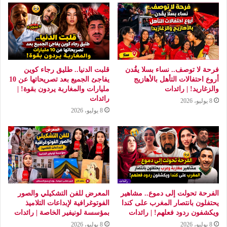
فرحة لا توصف.. نساء بسلا يقُدن
قلبت الدنيا.. طليق رجاء كوين
أروع احتفالات التأهل بالأهازيج
يفاجئ الجميع بعد تصريحاتها عن 10
والزغاريد! | رائدات
مليارات والمغاربة يردون بقوة! |
رائدات
8 يوليو، 2026
8 يوليو، 2026
الفرحة تحولت إلى دموع.. مشاهير
المعرض للفن التشكيلي والصور
يحتفلون بانتصار المغرب على كندا
الفوتوغرافية لإبداعات التلاميذ
ويكشفون ردود فعلهم! | رائدات
بمؤسسة لونيفير الخاصة | رائدات
8 يوليو، 2026
8 يوليو، 2026