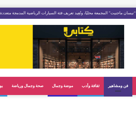
فن ومشاهير
ثقافة وأدب
موضة وجمال
صحة وجمال ورياضة
بو