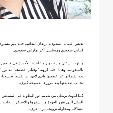
تعيش الفنانة السعودية بريفان انتعاشة فنية غير مسبو
لبناني سعودي ومسلسل آخر إماراتي سعودي.
وانتهت بريفان من تصوير مشاهدها الأخيرة في فيلمين 
بالسعودية، وهما “حب كروما” وفيلم “فضيحة أبلة نورا”،
بعد انفصالها عن خطيبها وأدى لانهيارها نفسياً وجسديا
بجانب صديقتها بعد مرورها بفضيحة كبرى.
كما انتهت بريفان من تقديم دور البطولة في المسلس ا
البطل التي تقرر العودة من سفرها والاستقرار بجانبه بع
مشاكله ومحاولة تزويجه مرة أخرى.