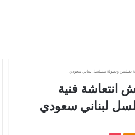
ية بفيلمين وبطولة مسلسل لبناني سعودي
ش انتعاشة فنية
لسل لبناني سعودي
Odnoklassniki
بوكيت