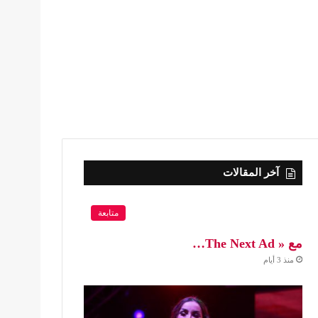
آخر المقالات
متابعة
مع « The Next Ad…
منذ 3 أيام