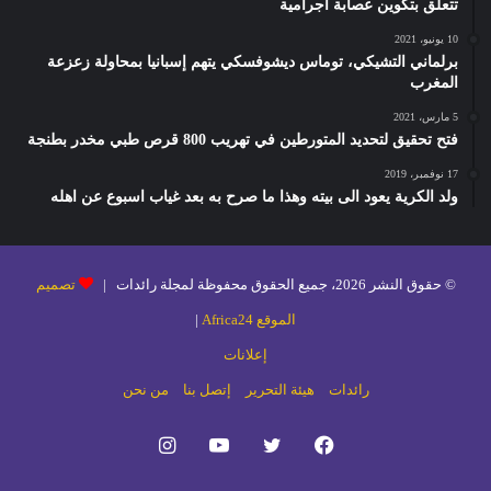
تتعلق بتكوين عصابة اجرامية
10 يونيو، 2021
برلماني التشيكي، توماس ديشوفسكي يتهم إسبانيا بمحاولة زعزعة
المغرب
5 مارس، 2021
فتح تحقيق لتحديد المتورطين في تهريب 800 قرص طبي مخدر بطنجة
17 نوفمبر، 2019
ولد الكرية يعود الى بيته وهذا ما صرح به بعد غياب اسبوع عن اهله
© حقوق النشر 2026، جميع الحقوق محفوظة لمجلة رائدات |
تصميم
الموقع Africa24
|
إعلانات
رائدات
هيئة التحرير
إتصل بنا
من نحن
فيسبوك
تويتر
يوتيوب
انستقرام