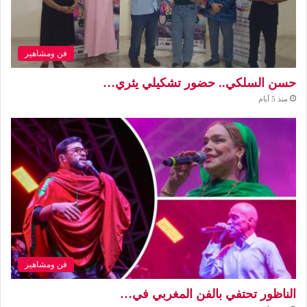
فن ومشاهير
حسن السلكي.. حضور تشكيلي يثري…
منذ 5 أيام
فن ومشاهير
الناظور تحتفي بالفن المغربي في…