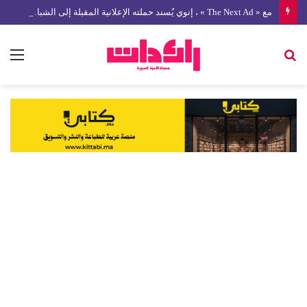
مع « The Next Ad » ، إنوي يُسند حملته الإعلانية المقبلة إلى الشباب المغربي
بحث
الق
عن