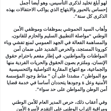
لهو أبلغ تخليد لذكرى التأسيس، وهو أيضا أجمل
إحساس بالحبور والابتهاج الذي يواكب الاحتفالات بهذه
الذكرى كل سنة”.
وأهاب السيد الحموشي بموظفات وموظفي الأمن
الوطني “مواصلة التطبيق السليم والحازم للقانون،
والمساهمة الفعالة في الجهد العمومي لمنع تفشي وباء
كورونا المستجد، والحرص الشديد على ضمان أمن
المواطنات والمواطنين، في إطار مفعم باحترام حقوق
الإنسان، وملتزم بصون الحقوق والحريات الفردية منها
والجماعية، مع انتهاج المقاربة التواصلية والتحسيسية
مع المواطن”، مشددا على أن ” مناط وجود المؤسسة
الأمنية وعل ة وجودها يتحددان أساسا في خدمة قضايا
أمن الوطن والمواطن على حد سواء”.
وفي أعقاب ذلك، حرص المدير العام للأمن الوطني
ومراقبة التراب الوطني على التقدم لأسرة الأمن