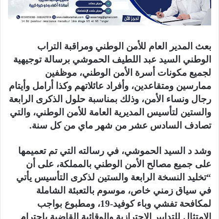
بعث المدير العام للأمن الوطني ومراقبة التراب
الوطني السيد عبد اللطيف الحموشي برسالة توجيهية
لجميع مكونات أسرة الأمن الوطني، موظفين
ممارسين ومتقاعدين، وأفراد عائلاتهم وكذا أرامل وأيتام
رجال ونساء الأمن، وذلك بمناسبة حلول الذكرى الرابعة
والستين لتأسيس المديرية العامة للأمن الوطني، والتي
تصادف السادس عشر من شهر ماي من كل سنة.
وشد د السيد الحموشي، في رسالته التي تم تعميمها
على جميع مصالح الأمن الوطني بالمملكة، على أن
“تخليد النسخة الرابعة والستين لذكرى التأسيس يأتي
في سياق زمني خاص، موسوم بالتعبئة الشاملة
لمكافحة تفشي وباء كوفيد-19، ومطبوع بواجب
الامتثال للتدابير الاحترازية والوقائية القاضية باحترام