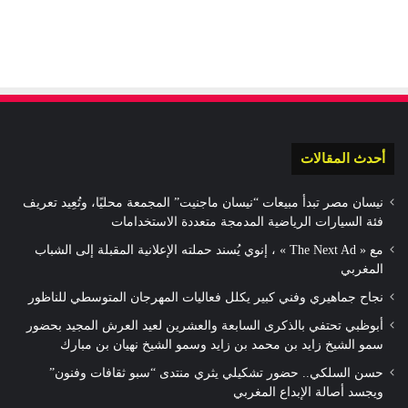
أحدث المقالات
نيسان مصر تبدأ مبيعات “نيسان ماجنيت” المجمعة محليًا، وتُعِيد تعريف
فئة السيارات الرياضية المدمجة متعددة الاستخدامات
مع « The Next Ad » ، إنوي يُسند حملته الإعلانية المقبلة إلى الشباب
المغربي
نجاح جماهيري وفني كبير يكلل فعاليات المهرجان المتوسطي للناظور
أبوظبي تحتفي بالذكرى السابعة والعشرين لعيد العرش المجيد بحضور
سمو الشيخ زايد بن محمد بن زايد وسمو الشيخ نهيان بن مبارك
حسن السلكي.. حضور تشكيلي يثري منتدى “سبو ثقافات وفنون”
ويجسد أصالة الإبداع المغربي