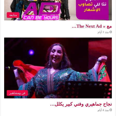
متابعة
مع « The Next Ad…
منذ 3 أيام
فن ومشاهير
نجاح جماهيري وفني كبير يكلل…
منذ 4 أيام