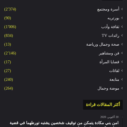
أسرة ومجتمع
(2٬374)
بورتريه
(90)
ثقافة وأدب
(1٬006)
رائدات TV
(834)
صحة وجمال ورياضة
(13)
فن ومشاهير
(2٬146)
قضايا المرأة
(17)
لقائات
(27)
متابعة
(240)
موضة وجمال
(264)
أكثر المقالات قراءة
20 أكتوبر، 2020
امن بني مكادة يتمكن من توقيف شخصين يشتبه تورطهما في قضية