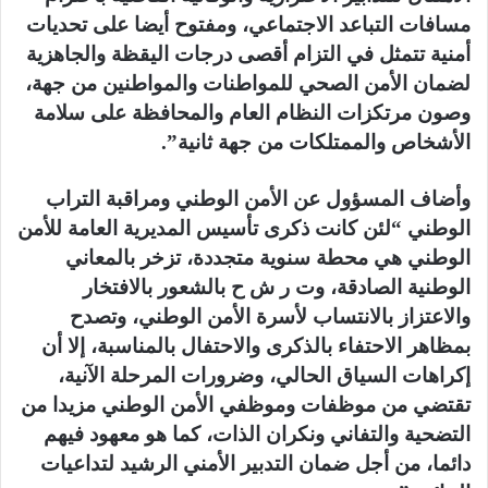
مسافات التباعد الاجتماعي، ومفتوح أيضا على تحديات
أمنية تتمثل في التزام أقصى درجات اليقظة والجاهزية
لضمان الأمن الصحي للمواطنات والمواطنين من جهة،
وصون مرتكزات النظام العام والمحافظة على سلامة
الأشخاص والممتلكات من جهة ثانية”.
وأضاف المسؤول عن الأمن الوطني ومراقبة التراب
الوطني “لئن كانت ذكرى تأسيس المديرية العامة للأمن
الوطني هي محطة سنوية متجددة، تزخر بالمعاني
الوطنية الصادقة، وت ر ش ح بالشعور بالافتخار
والاعتزاز بالانتساب لأسرة الأمن الوطني، وتصدح
بمظاهر الاحتفاء بالذكرى والاحتفال بالمناسبة، إلا أن
إكراهات السياق الحالي، وضرورات المرحلة الآنية،
تقتضي من موظفات وموظفي الأمن الوطني مزيدا من
التضحية والتفاني ونكران الذات، كما هو معهود فيهم
دائما، من أجل ضمان التدبير الأمني الرشيد لتداعيات