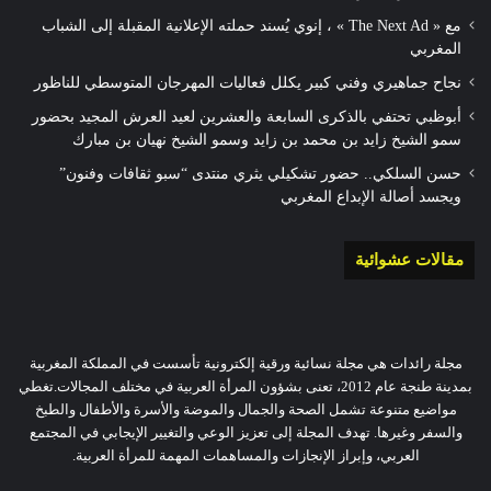
مع « The Next Ad » ، إنوي يُسند حملته الإعلانية المقبلة إلى الشباب
المغربي
نجاح جماهيري وفني كبير يكلل فعاليات المهرجان المتوسطي للناظور
أبوظبي تحتفي بالذكرى السابعة والعشرين لعيد العرش المجيد بحضور
سمو الشيخ زايد بن محمد بن زايد وسمو الشيخ نهيان بن مبارك
حسن السلكي.. حضور تشكيلي يثري منتدى “سبو ثقافات وفنون”
ويجسد أصالة الإبداع المغربي
مقالات عشوائية
مجلة رائدات هي مجلة نسائية ورقية إلكترونية تأسست في المملكة المغربية
بمدينة طنجة عام 2012، تعنى بشؤون المرأة العربية في مختلف المجالات.تغطي
مواضيع متنوعة تشمل الصحة والجمال والموضة والأسرة والأطفال والطبخ
والسفر وغيرها. تهدف المجلة إلى تعزيز الوعي والتغيير الإيجابي في المجتمع
العربي، وإبراز الإنجازات والمساهمات المهمة للمرأة العربية.