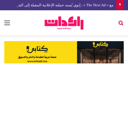
مع « The Next Ad » ، إنوي يُسند حملته الإعلانية المقبلة إلى الشباب المغربي
بحث
الق
عن