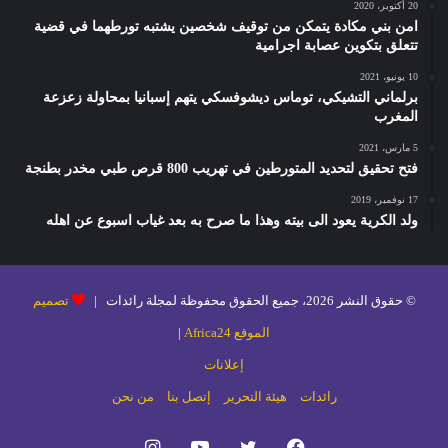
20 أكتوبر، 2020
امن بني مكادة يتمكن من توقيف شخصين يشتبه تورطهما في قضية
تتعلق بتكوين عصابة اجرامية
10 يونيو، 2021
برلماني التشيكي، توماس ديشوفسكي يتهم إسبانيا بمحاولة زعزعة
المغرب
5 مارس، 2021
فتح تحقيق لتحديد المتورطين في تهريب 800 قرص طبي مخدر بطنجة
17 نوفمبر، 2019
ولد الكرية يعود الى بيته وهذا ما صرح به بعد غياب اسبوع عن اهله
© حقوق النشر 2026، جميع الحقوق محفوظة لمجلة رائدات |
تصميم
الموقع Africa24
|
إعلانات
رائدات
هيئة التحرير
إتصل بنا
من نحن
فيسبوك
تويتر
يوتيوب
انستقرام