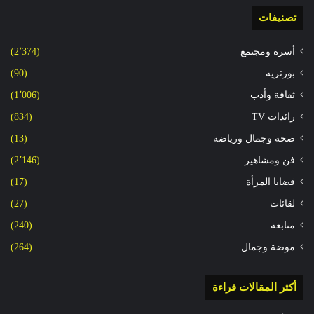
تصنيفات
أسرة ومجتمع
(2٬374)
بورتريه
(90)
ثقافة وأدب
(1٬006)
رائدات TV
(834)
صحة وجمال ورياضة
(13)
فن ومشاهير
(2٬146)
قضايا المرأة
(17)
لقائات
(27)
متابعة
(240)
موضة وجمال
(264)
أكثر المقالات قراءة