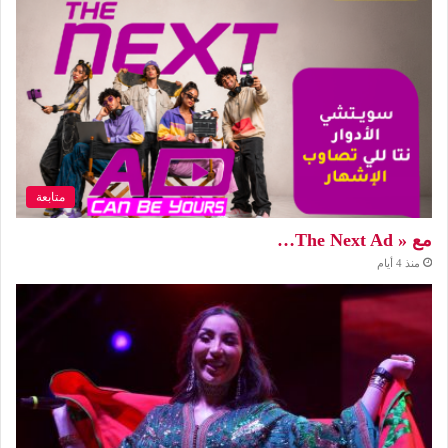
متابعة
مع « The Next Ad…
منذ 4 أيام