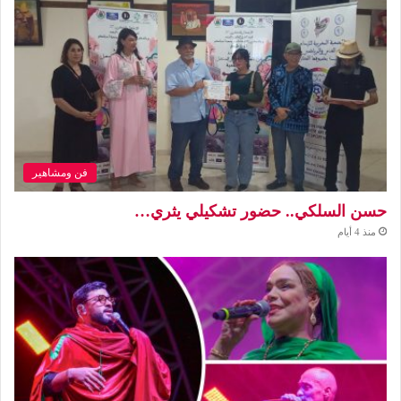
فن ومشاهير
حسن السلكي.. حضور تشكيلي يثري…
منذ 4 أيام