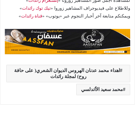
لمشاهدة أجمل صور المشاهير زورونا «
إنستغرام رائدات
»
وللاطلاع على فيديوجراف المشاهير زوروا «
تيك توك رائدات
»
ويمكنكم متابعة آخر أخبار النجوم عبر «يوتوب» «
قناة رائدات
»
اهداء محمد عدنان الهروس الديوان الشعري( على حافة
روح) لمجلة رائدات
محمد سعيد الأاندلسي