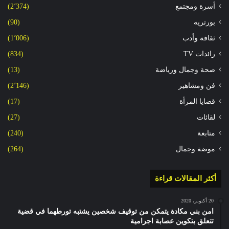
أسرة ومجتمع
(2٬374)
بورتريه
(90)
ثقافة وأدب
(1٬006)
رائدات TV
(834)
صحة وجمال ورياضة
(13)
فن ومشاهير
(2٬146)
قضايا المرأة
(17)
لقائات
(27)
متابعة
(240)
موضة وجمال
(264)
أكثر المقالات قراءة
20 أكتوبر، 2020
امن بني مكادة يتمكن من توقيف شخصين يشتبه تورطهما في قضية
تتعلق بتكوين عصابة اجرامية