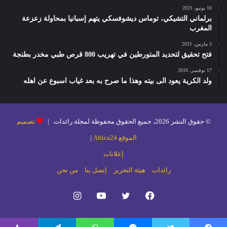
10 يونيو، 2021
برلماني التشيكي، توماس ديشوفسكي يتهم إسبانيا بمحاولة زعزعة
المغرب
5 مارس، 2021
فتح تحقيق لتحديد المتورطين في تهريب 800 قرص طبي مخدر بطنجة
17 نوفمبر، 2019
ولد الكرية يعود الى بيته وهذا ما صرح به بعد غياب اسبوع عن اهله
© حقوق النشر 2026، جميع الحقوق محفوظة لمجلة رائدات |
تصميم
الموقع Africa24
|
إعلانات
رائدات
هيئة التحرير
إتصل بنا
من نحن
فيسبوك
تويتر
يوتيوب
انستقرام