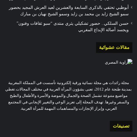
أبوظبي تحتفي بالذكرى السابعة والعشرين لعيد العرش المجيد بحضور
سمو الشيخ زايد بن محمد بن زايد وسمو الشيخ نهيان بن مبارك
حسن السلكي.. حضور تشكيلي يثري منتدى “سبو ثقافات وفنون”
ويجسد أصالة الإبداع المغربي
مقالات عشوائية
مجلة رائدات هي مجلة نسائية ورقية إلكترونية تأسست في المملكة المغربية
بمدينة طنجة عام 2012، تعنى بشؤون المرأة العربية في مختلف المجالات.تغطي
مواضيع متنوعة تشمل الصحة والجمال والموضة والأسرة والأطفال والطبخ
والسفر وغيرها. تهدف المجلة إلى تعزيز الوعي والتغيير الإيجابي في المجتمع
العربي، وإبراز الإنجازات والمساهمات المهمة للمرأة العربية.
تصنيفات