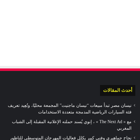
أحدث المقالات
نيسان مصر تبدأ مبيعات “نيسان ماجنيت” المجمعة محليًا، وتُعِيد تعريف
فئة السيارات الرياضية المدمجة متعددة الاستخدامات
مع « The Next Ad » ، إنوي يُسند حملته الإعلانية المقبلة إلى الشباب
المغربي
نجاح جماهيري وفني كبير يكلل فعاليات المهرجان المتوسطي للناظور