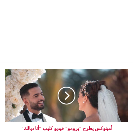
أمينوكس يطرح "برومو" فيديو كليب "أنا ديالك"