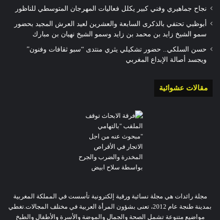
نجاح جماهيري وفني كبير يكلل فعاليات المهرجان المتوسطي للناظور
أبوظبي تحتفي بالذكرى السابعة والعشرين لعيد العرش المجيد بحضور
سمو الشيخ زايد بن محمد بن زايد وسمو الشيخ نهيان بن مبارك
حسن السلكي.. حضور تشكيلي يثري منتدى “سبو ثقافات وفنون”
ويجسد أصالة الإبداع المغربي
مقالات عشوائية
مجلة رائدات هي مجلة نسائية ورقية إلكترونية تأسست في المملكة المغربية
بمدينة طنجة عام 2012، تعنى بشؤون المرأة العربية في مختلف المجالات.تغطي
مواضيع متنوعة تشمل الصحة والجمال والموضة والأسرة والأطفال والطبخ