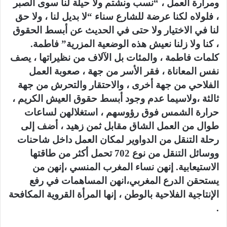
ومرارة العمل ، “نسب ونشتم ولا حيلة لنا سوى الصبر
، فلولاه لكنا عرضة للشارع سناء “لا بديل لنا ، ولا حق
لنا في الاختيار ولا حتى في الحديث عن أبسط الحقوق
، كنا ولا زلنا نعيش هذه الوضعية المزرية” فاطمة.
كلمات فاطمة ، والمئات بل الآلاف من نظيراتها ، يصف
نفس المعاناة ، فقر الأسر من جهة ، صعوبة العمل
الفلاحي من جهة أخرى ، والاحتقار والتحرش من جهة
ثالثة ،ولاسيما عدم وجود أبسط حقوق العيش الكريم ،
حرارة الشمس فوق رؤوسهم ، استغلالهن لساعات
طوال من العمل الشاق مقابل ثمن زهيد ، أضف إلى
رحلة التنقل من الدواوير لمكان العمل داخل شاحنات
ووسائل التنقل من نوع 702 تحمل أكثر من طاقتها
الاستيعابية. إنهن نساء المغرب المنسي ،إنهن من
يستحقن الدرع المغربي،انهن المساهمات في رفع
الإنتاجية الفلاحية بالوطن ، إنها المرأة القروية المكافحة
.