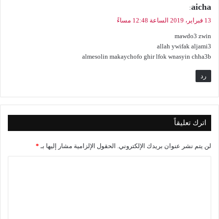
ي
aicha
:
ق
13 فبراير، 2019 الساعة 12:48 مساءً
و
mawdo3 zwin
ل
allah ywifak aljami3
almesolin makaychofo ghir lfok wnasyin chha3b
رد
اترك تعليقاً
لن يتم نشر عنوان بريدك الإلكتروني.
الحقول الإلزامية مشار إليها بـ
*
ا
ل
ت
ع