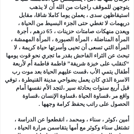
يتوجهن للموقف راجيات من الله أن لا يذهب
استيقاظهن سدى ، يعملن يوما كاملا شاقا، مقابل
دريهمات لا تغطي حتى الجزء البسيط من الحياة ،
ويعدن منهكات صامتات حزينات ، 65 درهم ، أجرة
المرأة المناضلة ، المرأة الصبورة ، المرأة المهمشة ،
المرأة التي تسعى أن تحيى وأسرتها حياة كريمة ، لا
تبحث عن الثراء الفاحش بقدر ما تجري نحو قوت يومها
“كنقلب على خبزة شريفة” فاطمة فاطمة أم لأربعة
أطفال يتمي الأب ،قست عليهم الحياة بعد موت رب
الاسرة الذي كان يعمل بضواحي مدينة القنيطرة ، توفي
قبل أربع سنوات بحادثة سير ،لتجد الأم نفسها أمام
واقع مر ،قساوة الحياة ،قساوة الإنسان ،قساوة
الحصول على راتب يحفظ كرامة وجهها .
أمين ،كوثر ، سناء ، ومحمد ، انقطعوا عن الدراسة ،
تشتغل سناء وكوثر مع أمها يتقاسمن مرارة الحياة ،