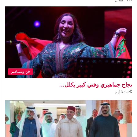
فن ومشاهير
نجاح جماهيري وفني كبير يكلل…
منذ 3 أيام