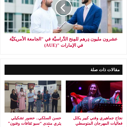
عشرون مليون دِرهم للمِنح الدِّراسيَّة في "الجامعة الأمريكيَّة
في الإمارات "(AUE)
مقالات ذات صلة
نجاح جماهيري وفني كبير يكلل
حسن السلكي.. حضور تشكيلي
فعاليات المهرجان المتوسطي
يثري منتدى “سبو ثقافات وفنون”