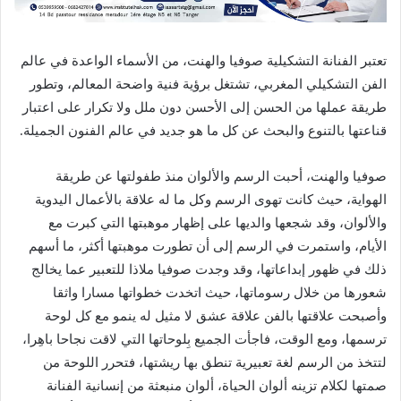
تعتبر الفنانة التشكيلية صوفيا والهنت، من الأسماء الواعدة في عالم
الفن التشكيلي المغربي، تشتغل برؤية فنية واضحة المعالم، وتطور
طريقة عملها من الحسن إلى الأحسن دون ملل ولا تكرار على اعتبار
قناعتها بالتنوع والبحث عن كل ما هو جديد في عالم الفنون الجميلة.
صوفيا والهنت، أحبت الرسم والألوان منذ طفولتها عن طريقة
الهواية، حيث كانت تهوى الرسم وكل ما له علاقة بالأعمال اليدوية
والألوان، وقد شجعها والديها على إظهار موهبتها التي كبرت مع
الأيام، واستمرت في الرسم إلى أن تطورت موهبتها أكثر، ما أسهم
ذلك في ظهور إبداعاتها، وقد وجدت صوفيا ملاذا للتعبير عما يخالج
شعورها من خلال رسوماتها، حيث اتخدت خطواتها مسارا واثقا
وأصبحت علاقتها بالفن علاقة عشق لا مثيل له ينمو مع كل لوحة
ترسمها، ومع الوقت، فاجأت الجميع بِلوحاتها التي لاقت نجاحا باهِرا،
لتتخذ من الرسم لغة تعبيرية تنطق بها ريشتها، فتحرر اللوحة من
صمتها لكلام تزينه ألوان الحياة، ألوان منبعثة من إنسانية الفنانة