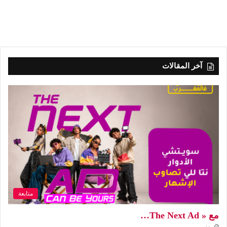
آخر المقالات
متابعة
مع « The Next Ad…
منذ يومين