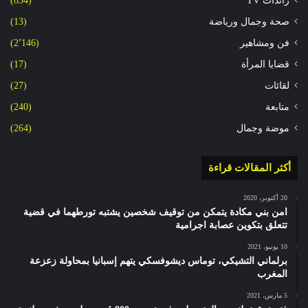
رائدات TV
(834)
صحة وجمال ورياضة
(13)
فن ومشاهير
(2٬146)
قضايا المرأة
(17)
لقائات
(27)
متابعة
(240)
موضة وجمال
(264)
أكثر المقالات قراءة
20 أكتوبر، 2020
امن بني مكادة يتمكن من توقيف شخصين يشتبه تورطهما في قضية
تتعلق بتكوين عصابة اجرامية
10 يونيو، 2021
برلماني التشيكي، توماس ديشوفسكي يتهم إسبانيا بمحاولة زعزعة
المغرب
5 مارس، 2021