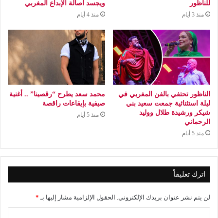
للناظور
ويجسد أصالة الإبداع المغربي
منذ 3 أيام
منذ 4 أيام
الناظور تحتفي بالفن المغربي في
محمد سعد يطرح “رقصينا” .. أغنية
ليلة استثنائية جمعت سعيد بني
صيفية بإيقاعات راقصة
شيكر ورشيدة طلال ووليد
منذ 5 أيام
الرحماني
منذ 5 أيام
اترك تعليقاً
لن يتم نشر عنوان بريدك الإلكتروني.
الحقول الإلزامية مشار إليها بـ
*
ا