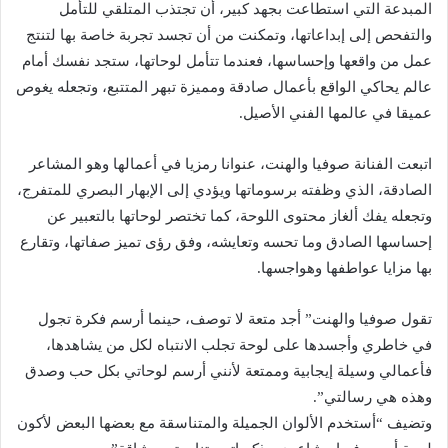
المبدعة التي استطاعت بجهد كبير، أن تجتذب المتلقي للتأمل
والتفحص إلى إبداعاتها، وتمكنت من أن تجسد تجربة خاصة بها لتنتج
عمل من واقعها وإحساسها، فعندما تتأمل لوحاتها، ستجد نفسك أمام
عالم يحاكي الواقع بأعمال صادقة ومميزة تبهر المتتبع، وتجعله يغوص
عميقا في عالمها الفني الأصيل.
اتبعت الفنانة صوفيا والهنت، عنوانا رمزيا في أعمالها وهو المشاعر
الصادقة، الذي وظفته برسوماتها ويؤدي إلى الإبهار البصري للمتفرج،
وتجعله يفك ألغاز محتوى اللوحة، كما تختصر لوحاتها بالتعبير عن
إحساسها الصادق وما تحسه وتعايشه، وفق رؤى تميز صفاتها، وتقارع
بها مزايا عواطفها وهواجسها.
تقول صوفيا والهنت” أجد متعة لا توصف، حينما أرسم فكرة تجول
في خاطري وأجسدها على لوحة تجلب الانتباه لكل من يشاهدها،
فأعمالي وسيلة إيجابية وممتعة لأنني أرسم لوحاتي بكل حب وصدق
وهذه هي رسالتي”.
وتضيف “أستخدم الألوان الجميلة والمتناسقة مع بعضها البعض لأكون