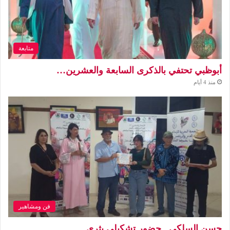
متابعة
أبوظبي تحتفي بالذكرى السابعة والعشرين…
منذ 4 أيام
فن ومشاهير
حسن السلكي.. حضور تشكيلي يثري…