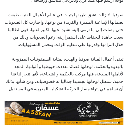
لوحة أرسم فيها مشاعري وذكرياتي بتناسق ورشاقة”.
صوفيا، لا زالت تشق طريقها بثبات في عالم الأعمال الفنية، طبعت
بصماتها الإبداعية المميزة والفريدة من نوعها، واجتازت كل الصعوبات
حتى وصلت إلى ما ترمي إليه، تشيد بحبها الكبير لفنها، فهي لطالما
سعت جاهدة للحفاظ على استمراريته، رغم الصعوبات وذلك من
خلال التزامها وقدرتها على تنظيم الوقت وتحمل المسؤوليات.
تبقى أعمال الفنانة صوفيا والهنت، بمثابة السمفونيات الممزوجة
بالهدوء والحكمة، لوحاتها قصائد تعددت خيوطها و ألوانها، المجد
لأناملها المبدعة، فنها مركب بالحكمة والشجاعة، لأنها تنجز لنا فنا
جميلا، ستظل لوحاتها تجسيدا جماليا له خصوصياته، ومن شأنها بذلك
أن تساهم في إثراء مسار الحركة التشكيلية المغربية في المستقبل.