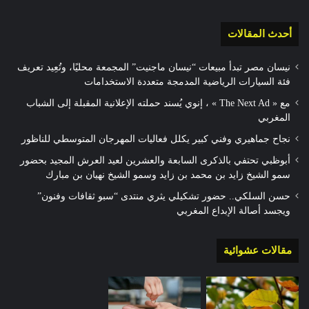
أحدث المقالات
نيسان مصر تبدأ مبيعات “نيسان ماجنيت” المجمعة محليًا، وتُعِيد تعريف
فئة السيارات الرياضية المدمجة متعددة الاستخدامات
مع « The Next Ad » ، إنوي يُسند حملته الإعلانية المقبلة إلى الشباب
المغربي
نجاح جماهيري وفني كبير يكلل فعاليات المهرجان المتوسطي للناظور
أبوظبي تحتفي بالذكرى السابعة والعشرين لعيد العرش المجيد بحضور
سمو الشيخ زايد بن محمد بن زايد وسمو الشيخ نهيان بن مبارك
حسن السلكي.. حضور تشكيلي يثري منتدى “سبو ثقافات وفنون”
ويجسد أصالة الإبداع المغربي
مقالات عشوائية