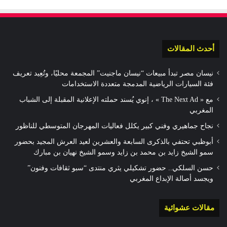
أحدث المقالات
نيسان مصر تبدأ مبيعات “نيسان ماجنيت” المجمعة محليًا، وتُعِيد تعريف
فئة السيارات الرياضية المدمجة متعددة الاستخدامات
مع « The Next Ad » ، إنوي يُسند حملته الإعلانية المقبلة إلى الشباب
المغربي
نجاح جماهيري وفني كبير يكلل فعاليات المهرجان المتوسطي للناظور
أبوظبي تحتفي بالذكرى السابعة والعشرين لعيد العرش المجيد بحضور
سمو الشيخ زايد بن محمد بن زايد وسمو الشيخ نهيان بن مبارك
حسن السلكي.. حضور تشكيلي يثري منتدى “سبو ثقافات وفنون”
ويجسد أصالة الإبداع المغربي
مقالات عشوائية