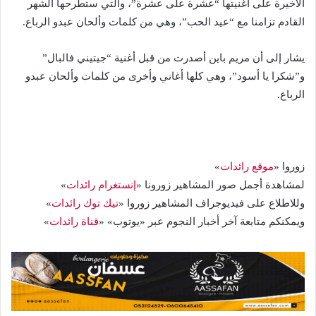
الأخيرة على أغنيتها “عشرة على عشرة”، والتي ستطرحها الشهر
القادم تزامنا مع “عيد الحب”، وهي من كلمات وألحان عبدو الرباع.
يشار إلى أن مريم باين أصدرت من قبل أغنية “جيتيني فالبال”
و”شكرا يا أسود”، وهي كلها أغاني وأخرى من كلمات وألحان عبدو
الرباع.
زوروا «
موقع رائدات
»
لمشاهدة أجمل صور المشاهير زورونا «
إنستغرام رائدات
»
وللاطلاع على فيديوجراف المشاهير زوروا «
تيك توك رائدات
»
ويمكنكم متابعة آخر أخبار النجوم عبر «يوتوب» «
قناة رائدات
»