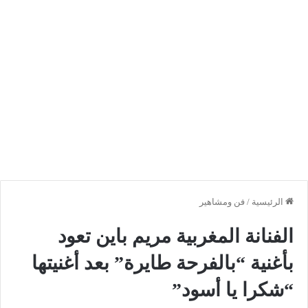
الرئيسية
/
فن ومشاهير
الفنانة المغربية مريم باين تعود
بأغنية “بالفرحة طايرة” بعد أغنيتها
“شكرا يا أسود”