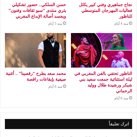
نجاح جماهيري وفني كبير يكلل
حسن السلكي.. حضور تشكيلي
فعاليات المهرجان المتوسطي
يثري منتدى “سبو ثقافات وفنون”
للناظور
ويجسد أصالة الإبداع المغربي
منذ 4 أيام
منذ 5 أيام
الناظور تحتفي بالفن المغربي في
محمد سعد يطرح “رقصينا” .. أغنية
ليلة استثنائية جمعت سعيد بني
صيفية بإيقاعات راقصة
شيكر ورشيدة طلال ووليد
منذ 6 أيام
الرحماني
منذ 6 أيام
اترك تعليقاً