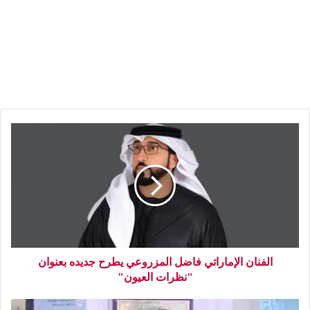
الفنان الإماراتي فاضل المزروعي يطرح جديده بعنوان
"نظرات العيون"