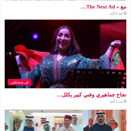
مع « The Next Ad…
منذ 3 أيام
فن ومشاهير
نجاح جماهيري وفني كبير يكلل…
منذ 4 أيام