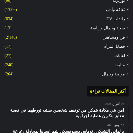
بورتريه
(90)
ثقافة وأدب
(1٬006)
رائدات TV
(834)
صحة وجمال ورياضة
(13)
فن ومشاهير
(2٬146)
قضايا المرأة
(17)
لقائات
(27)
متابعة
(240)
موضة وجمال
(264)
أكثر المقالات قراءة
20 أكتوبر، 2020
امن بني مكادة يتمكن من توقيف شخصين يشتبه تورطهما في قضية
تتعلق بتكوين عصابة اجرامية
10 يونيو، 2021
برلماني التشيكي، توماس ديشوفسكي يتهم إسبانيا بمحاولة زعزعة