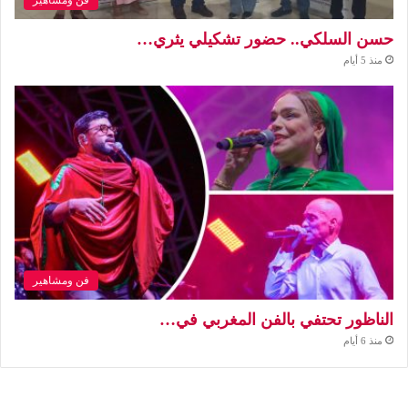
فن ومشاهير
حسن السلكي.. حضور تشكيلي يثري…
منذ 5 أيام
فن ومشاهير
الناظور تحتفي بالفن المغربي في…
منذ 6 أيام