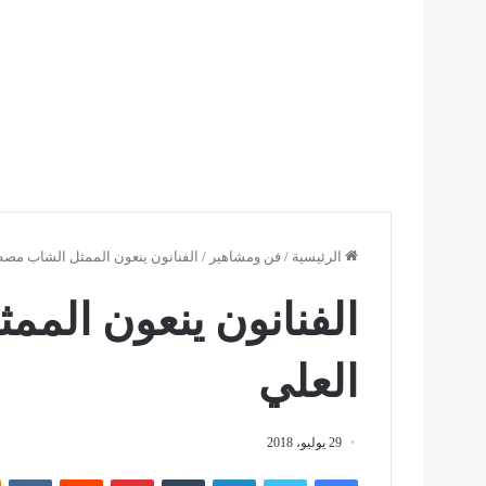
الرئيسية
/
فن ومشاهير
/
الفنانون ينعون الممثل الشاب مص
الفنانون ينعون ال
العلي
29 يوليو، 2018
فيسبوك
تويتر
لينكدإن
بينتيريست