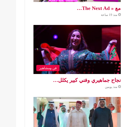
مع « The Next Ad…
منذ 19 ساعة
فن ومشاهير
نجاح جماهيري وفني كبير يكلل…
منذ يومين