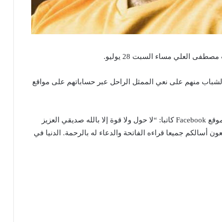
فى العلي مساء السبت 28 يوليو.
شباب منهم على نعي الممثل الراحل عبر حساباتهم على مواقع
كتب الممثل عمرو محمود عبد العزيز عبر حسابه على موقع Facebook كاتبا: “لا حول ولا قوة إلا بالله صديقي العزيز
جعون أسالكم جميعا قراءه الفاتحة والدعاء له بالرحمة. الدنيا في