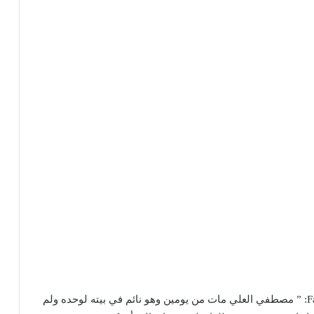
وكتبت إنجي عبر حسابها الشخصي على موقع Facebook: ” مصطفي العلي مات من يومين وهو نائم في بيته لوحده ولم