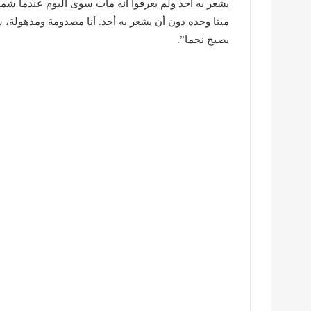
يشعر به أحد ولم يعرفوا أنه مات سوى اليوم عندما شم
ميتا وحده دون أن يشعر به أحد. أنا مصدومة ومذهولة،
يصبح نجما”.