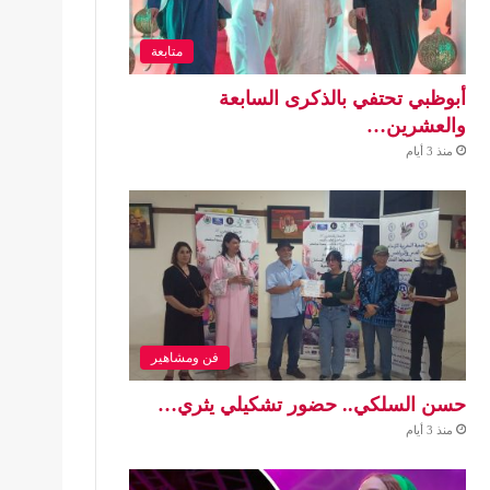
متابعة
أبوظبي تحتفي بالذكرى السابعة
والعشرين…
منذ 3 أيام
فن ومشاهير
حسن السلكي.. حضور تشكيلي يثري…
منذ 3 أيام