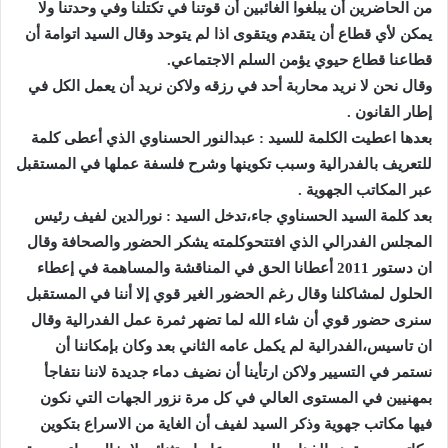
من الحاضرين أن يبلغوا الغائبين أن قوتنا في تكتلنا وفي وحدتنا ولا
يمكن لأي قطاع أن يتقدم ويتقوى اذا لم يتوحد وقال السيد اتوامة أن
قطاعنا قطاع حيوي يؤمن السلم الاجتماعي.
وقال نحن لا نريد محاربة أحد في رزقه ولاكن نريد أن يعمل الكل في
إطار القانون .
بعدها اعطيت الكلمة للسيد : عبدالنور الحسناوي الذي أعطى كلمة
للتعريف بالفدرالية وسبب تكوينها وشرح فلسفة عملها في المستقبل
عبر المكاتب الجهوية .
بعد كلمة السيد الحسناوي جاء،تدخل السيد : نورالدين لفيف رئيس
المجلس الفدرالي الذي افتتحوكلمته يشكر الحضور والصحافة وقال
ان دستور 2011 أعطانا الحق في المناقشة والمساهمة في إعطاء
الحلول لمشاكلنا وقال رغم الحضور الغير قوي إلا أننا في المستقبل
سنرى حضور قوي أن شاء الله لما تضهر ثمرة عمل الفدرالية وقال
ان تاسيس،الفدرالية لم يكمل عامه الثاني بعد وكان بإمكاننا أن
نستمر في التسيير ولاكن ارتأينا أن نضيف دماء جديدة لاننا نتفاجأ
بمهنيين في المستوى العالي في كل مرة نزور الجهات التي نكون
فيها مكاتب جهوية وذكر السيد لفيف أن الغاية من الاسراع بتكوين