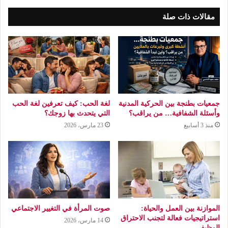
مقالات ذات صلة
جمعيات بطنجة بين الحركية المدنية
لغة الحب: كيف تعرفين لغة الحب
وأسئلة الشفافية… من يراقب؟
التي يتحدث بها زوجك؟
منذ 3 أسابيع
23 مارس، 2026
الموازنة بين العمل والحياة:
صوت المرأة في التغيير الاجتماعي
استراتيجيات فعالة لتجنب الاحتراق
14 مارس، 2026
الوظيفي