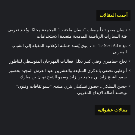
أحدث المقالات
نيسان مصر تبدأ مبيعات “نيسان ماجنيت” المجمعة محليًا، وتُعِيد تعريف
فئة السيارات الرياضية المدمجة متعددة الاستخدامات
مع « The Next Ad » ، إنوي يُسند حملته الإعلانية المقبلة إلى الشباب
المغربي
نجاح جماهيري وفني كبير يكلل فعاليات المهرجان المتوسطي للناظور
أبوظبي تحتفي بالذكرى السابعة والعشرين لعيد العرش المجيد بحضور
سمو الشيخ زايد بن محمد بن زايد وسمو الشيخ نهيان بن مبارك
حسن السلكي.. حضور تشكيلي يثري منتدى “سبو ثقافات وفنون”
ويجسد أصالة الإبداع المغربي
مقالات عشوائية