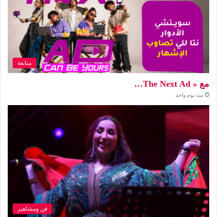
متابعة
مع « The Next Ad…
منذ يوم واحد
فن ومشاهير