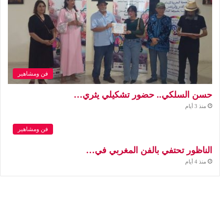
فن ومشاهير
حسن السلكي.. حضور تشكيلي يثري…
منذ 3 أيام
فن ومشاهير
الناظور تحتفي بالفن المغربي في…
منذ 4 أيام