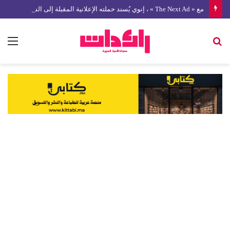
مع « The Next Ad » ، إنوي يُسند حملته الإعلانية المقبلة إلى الشباب المغربي
بحث
الق
عن