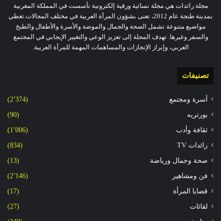
مجلة رائدات هي مجلة نسائية ورقية إلكترونية تأسست في المملكة المغربية
بمدينة طنجة عام 2012، تعنى بشؤون المرأة العربية في مختلف المجالات.تغطي
مواضيع متنوعة تشمل الصحة والجمال والموضة والأسرة والأطفال والطبخ
والسفر وغيرها. تهدف المجلة إلى تعزيز الوعي والتغيير الإيجابي في المجتمع
العربي، وإبراز الإنجازات والمساهمات المهمة للمرأة العربية.
تصنيفات
أسرة ومجتمع
(2٬374)
بورتريه
(90)
ثقافة وأدب
(1٬006)
رائدات TV
(834)
صحة وجمال ورياضة
(13)
فن ومشاهير
(2٬146)
قضايا المرأة
(17)
لقائات
(27)