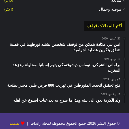
متابعة
(240)
موضة وجمال
(264)
أكثر المقالات قراءة
20 أكتوبر، 2020
امن بني مكادة يتمكن من توقيف شخصين يشتبه تورطهما في قضية
تتعلق بتكوين عصابة اجرامية
10 يونيو، 2021
برلماني التشيكي، توماس ديشوفسكي يتهم إسبانيا بمحاولة زعزعة
المغرب
5 مارس، 2021
فتح تحقيق لتحديد المتورطين في تهريب 800 قرص طبي مخدر بطنجة
17 نوفمبر، 2019
ولد الكرية يعود الى بيته وهذا ما صرح به بعد غياب اسبوع عن اهله
© حقوق النشر 2026، جميع الحقوق محفوظة لمجلة رائدات |
تصميم