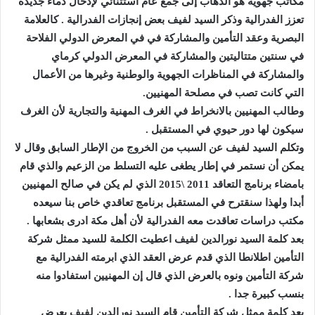
مكاتب جهوية هو الذهاب إلى جمع عام استثنائي لإدخال دماء جديدة
تعزز الفدرالية وذكر السيد لفيف بعض إنجازات الفدرالية . كالعلامة
البصرية وعقد التأمين والمشاركة في في المعرض الدولي الفلاحة
في سنتين متتاليتين والمشاركة في المعرض الدولي كرماي
والمشاركة في المناظرات الجهوية والوطنية وغيرها من الأعمال
التي كانت تصب في مصلحة المهنيين.
وطالب المهنيين بالانخراط في الغرف المهنية والتجارية لأن الغرف
سيكون لها دور حيوي في المستقبل .
وتكلم السيد لفيف عن السبب من الخروج من الإطار السابق وقال لا
يمكن أن نستمر في إطار يطغى عليه التسلط من الزعيم والذي قام
بامضاء برنامج التعاقد 2011 \2015 الذي لم يكن في صالح المهنيين
أبدا ولهذا سنقترح في المستقبل برنامج تعاقدي خاص بنا سيعده
مكتب دراسات تعاقدت معه الفدرالية لأن أهل مكة ادرى بشعابها .
بعد كلمة السيد نورالدين لفيف اعطيت الكلمة للسيد ممثل شركة
التأمين اطلانطا الذي قدم عرض العقد الذي ابرمته الفدرالية مع
شركة التأمين ونوه بالعرض الذي قال إن المهنيين استفادوا منه
بنسب كبيرة جدا .
بعد كلمة ممثل شركة التأمين قام السيد نورالدين لفيف بعرض