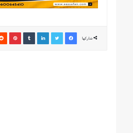
فيسبوك
تويتر
لينكدإن
بينتير
شاركها