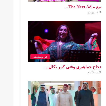
مع « The Next Ad…
منذ يومين
فن ومشاهير
نجاح جماهيري وفني كبير يكلل…
منذ 3 أيام