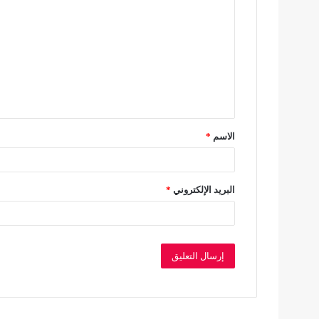
ل
ت
ع
ل
ي
ق
الاسم
*
*
البريد الإلكتروني
*