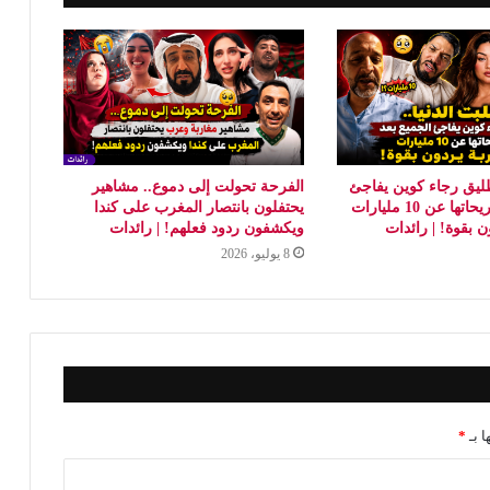
طليق رجاء كوين يفاجئ
الفرحة تحولت إلى دموع.. مشاهير
الجميع بعد تصريحاتها عن 10 مليارات
يحتفلون بانتصار المغرب على كندا
ن بقوة! | رائدات
ويكشفون ردود فعلهم! | رائدات
8 يوليو، 2026
ا بـ
*