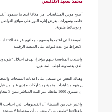
محمد سعيد الأندلسي
أصبح هوس المشاهدات امرا مكافا لدى ما يسمون أنفسهم
خاصة وسهرات، بغرض إثارة البوز على مواقع التواصل ا
او بوسائط ملتوية.
الموضة التي اعتمدها بعضهم ، جعلتهم عرضة للانتقادات
الانخراط من عدة قنوات على المنصة الرقمية.
واشتدت المنافسة بينهم مؤخرا، بهدف احتلال “طوندون
الذي يعتمدونه لجلب المتابعين.
وهناك البعض من يشتغل على اعلانات المنتجات والمحلا
يرونهم مشاهدات وهمية ومشاركات مؤدى عنها من قبل 
ان تشتري 1000 يتابعك عبر البث المباشر بثمن لا يتجاوز 100 درهم، هذه كلها خدع يلعبونها للنصب على الناس.
واعتبر عدد من النشطاء أن الفيديوهات التي اجتاحت الي
واعتلاءها “طوندونس”، معتبرين أن محتواها لا يستحق ال