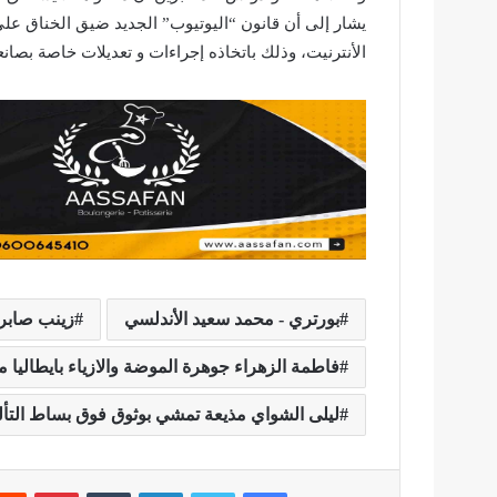
يشار إلى أن قانون “اليوتيوب” الجديد ضيق الخناق على
الأنترنيت، وذلك باتخاذه إجراءات و تعديلات خاصة بصانعي
بورتري - محمد سعيد الأندلسي
زينب صابر 
فاطمة الزهراء جوهرة الموضة والازياء بايطاليا 
ليلى الشواي مذيعة تمشي بوثوق فوق بساط التأ
فيسبوك
تويتر
لينكدإن
بينتير