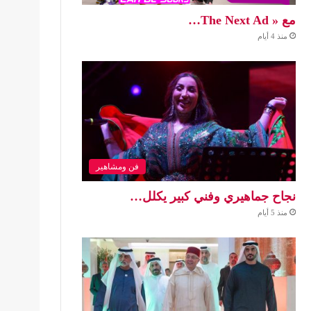
مع « The Next Ad…
منذ 4 أيام
فن ومشاهير
نجاح جماهيري وفني كبير يكلل…
منذ 5 أيام