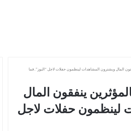
ون المال ويشترون المشاهدات لينظمون حفلات لاجل “البوز”..فما
لمؤثرين ينفقون المال
 لينظمون حفلات لاجل