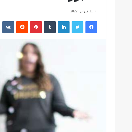
11 فبراير، 2022
فيسبوك
تويتر
لينكدإن
بينتيريست