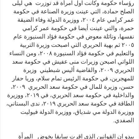
رؤساء حكومة وكانت اول امرأة قد توزرت هي ليلى
الصلح حمادة، التي عينت وزيرة الصناعة في حكومة
عمر كرامي عام ٢٠٠٤، ووزيرة الدولة وفاء الضيقة
حمرة، والتي عينت أيضا في حكومة عمر كرامي
نفسها، ونائلة معوض في حكومة فؤاد السنيورة عام
٢٠٠٥ ثم بهية الحريري التي اصبحت وزيرة التربية
والتعليم في حكومة فؤاد السنيورة ٢٠٠٨، ومن النساء
اللواتي اصبحن وزيرات منى عفيش في حكومة سعد
الحريري ٢٠٠٩، والقاضية أليس شبطيني وزيرة
للمهجرين، في حكومة الرئيس تمام سلام، وريا حفار
حسن، وزيرة للمال في حكومة سعد الحريري ٢٠٠٩،
والداخلية في حكومة سعد الحريري، في ٢٠١٩، ووزيرة
الطاقة في حكومة سعد الحريري ٢٠١٩، ندى البستاني،
ووزيرة الدولة مي شدياق، ووزيرة الدولة فيوليت
الصفدي.
يبدو ان القوانين الذي اقرت سابقا بخوض المرأة