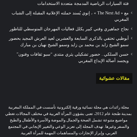
فئة السيارات الرياضية المدمجة متعددة الاستخدامات
مع « The Next Ad » ، إنوي يُسند حملته الإعلانية المقبلة إلى الشباب
المغربي
نجاح جماهيري وفني كبير يكلل فعاليات المهرجان المتوسطي للناظور
أبوظبي تحتفي بالذكرى السابعة والعشرين لعيد العرش المجيد بحضور
سمو الشيخ زايد بن محمد بن زايد وسمو الشيخ نهيان بن مبارك
حسن السلكي.. حضور تشكيلي يثري منتدى “سبو ثقافات وفنون”
ويجسد أصالة الإبداع المغربي
مقالات عشوائية
مجلة رائدات هي مجلة نسائية ورقية إلكترونية تأسست في المملكة المغربية
بمدينة طنجة عام 2012، تعنى بشؤون المرأة العربية في مختلف المجالات.تغطي
مواضيع متنوعة تشمل الصحة والجمال والموضة والأسرة والأطفال والطبخ
والسفر وغيرها. تهدف المجلة إلى تعزيز الوعي والتغيير الإيجابي في المجتمع
العربي، وإبراز الإنجازات والمساهمات المهمة للمرأة العربية.