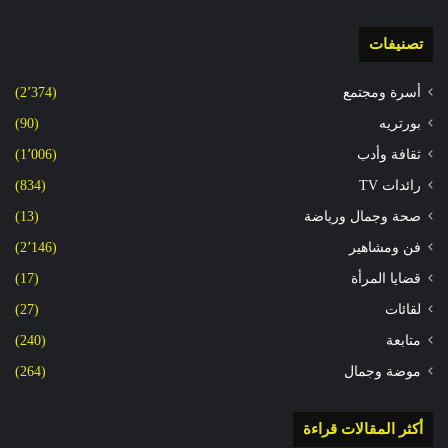
تصنيفات
أسرة ومجتمع
(2٬374)
بورتريه
(90)
ثقافة وأدب
(1٬006)
رائدات TV
(834)
صحة وجمال ورياضة
(13)
فن ومشاهير
(2٬146)
قضايا المرأة
(17)
لقائات
(27)
متابعة
(240)
موضة وجمال
(264)
أكثر المقالات قراءة