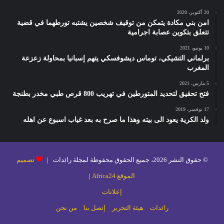
20 أكتوبر، 2020
امن بني مكادة يتمكن من توقيف شخصين يشتبه تورطهما في قضية
تتعلق بتكوين عصابة اجرامية
10 يونيو، 2021
برلماني التشيكي، توماس ديشوفسكي يتهم إسبانيا بمحاولة زعزعة
المغرب
5 مارس، 2021
فتح تحقيق لتحديد المتورطين في تهريب 800 قرص طبي مخدر بطنجة
17 نوفمبر، 2019
ولد الكرية يعود الى بيته وهذا ما صرح به بعد غياب اسبوع عن اهله
© حقوق النشر 2026، جميع الحقوق محفوظة لمجلة رائدات |
تصميم
الموقع Africa24
|
إعلانات
رائدات
هيئة التحرير
إتصل بنا
من نحن