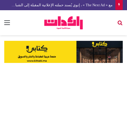
مع « The Next Ad » ، إنوي يُسند حملته الإعلانية المقبلة إلى الشباب المغربي
بحث
الق
عن