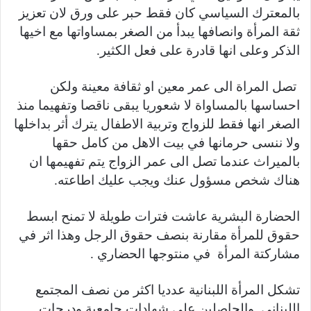
بالمعترك السياسي كان فقط حبر على ورق لان تعزيز
ثقة المرأة وانصافها يبدأ من الصغر بمساواتها مع اخيها
الذكر وعلى انها قادرة على فعل الكثير.
تصل المراة الى عمر معين او ثقافة معينة ولكن
احساسها بالمساواة لا شعوريا يبقى ناقصا وتفهيما منذ
الصغر انها فقط للزواج وتربية الاطفال يترك أثر بداخلها
ولا ننسى حرمانها في بيت الاهل من كامل حقها
بالميراث عندما تصل الى عمر الزواج يتم تفهيمها ان
هناك شخص مسؤول عنك ويجب عليك اطاعته.
الحضارة البشرية عاشت فترات طويلة لا تمنح ابسط
حقوق للمرأة مقارنة بنصف حقوق الرجل وهذا اثر في
مشاركتة المرأة في منتوجها الحضاري .
تشكل المرأة اللبنانية عدديا اكثر من نصف المجتمع
اللبناني والحاصلين على شهادات جامعية ودرجات