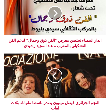
الدار البيضاء تحتضن معرض "الفن ذوق وجمال" لدعم الفن
التشكيلي بالمغرب .. عبد المجيد رشيدي
النجم الجزائري فيصل مينيون يصدر «اسطا مانيانا» بثلاث
لغات