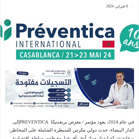
9 فبراير، 2024
في عام 2024، يعود مؤتمر / معرض بريفنتيكا PREVENTICAإلى
الدار البيضاء، حدث دولي مكرس للسيطرة الشاملة على المخاطر،
برعاية شركة ليديك وبنك أوف أفريقيا. مع ظهور مناطق اقتصادية