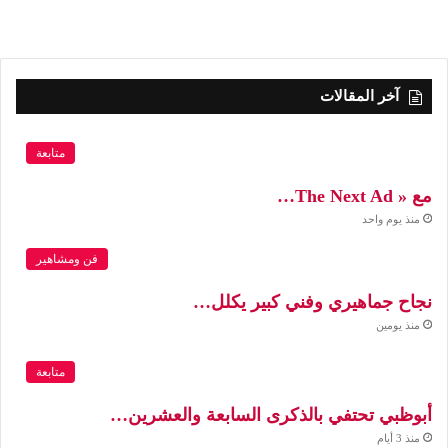
آخر المقالات
متابعة
مع « The Next Ad…
منذ يوم واحد
فن ومشاهير
نجاح جماهيري وفني كبير يكلل…
منذ يومين
متابعة
أبوظبي تحتفي بالذكرى السابعة والعشرين…
منذ 3 أيام