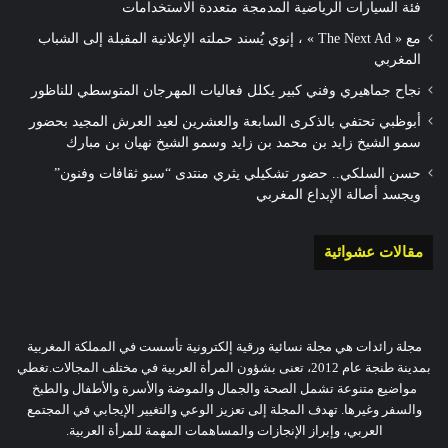
فئة السيارات الرياضية المدمجة متعددة الاستخدامات
مع « The Next Ad » ، إنوي يُسند حملته الإعلانية المقبلة إلى الشباب
المغربي
نجاح جماهيري وفني كبير يكلل فعاليات المهرجان المتوسطي للناظور
أبوظبي تحتفي بالذكرى السابعة والعشرين لعيد العرش المجيد بحضور
سمو الشيخ زايد بن محمد بن زايد وسمو الشيخ نهيان بن مبارك
حسن السلكي.. حضور تشكيلي يثري منتدى “سبو ثقافات وفنون”
ويجسد أصالة الإبداع المغربي
مقالات عشوائية
مجلة رائدات هي مجلة نسائية ورقية إلكترونية تأسست في المملكة المغربية
بمدينة طنجة عام 2012، تعنى بشؤون المرأة العربية في مختلف المجالات.تغطي
مواضيع متنوعة تشمل الصحة والجمال والموضة والأسرة والأطفال والطبخ
والسفر وغيرها. تهدف المجلة إلى تعزيز الوعي والتغيير الإيجابي في المجتمع
العربي، وإبراز الإنجازات والمساهمات المهمة للمرأة العربية.