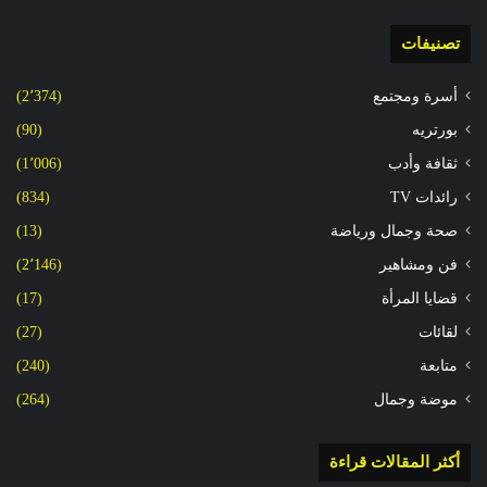
تصنيفات
أسرة ومجتمع
(2٬374)
بورتريه
(90)
ثقافة وأدب
(1٬006)
رائدات TV
(834)
صحة وجمال ورياضة
(13)
فن ومشاهير
(2٬146)
قضايا المرأة
(17)
لقائات
(27)
متابعة
(240)
موضة وجمال
(264)
أكثر المقالات قراءة