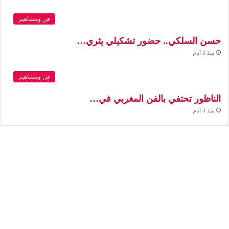
فن ومشاهير
حسن السلكي.. حضور تشكيلي يثري…
منذ 3 أيام
فن ومشاهير
الناظور تحتفي بالفن المغربي في…
منذ 4 أيام