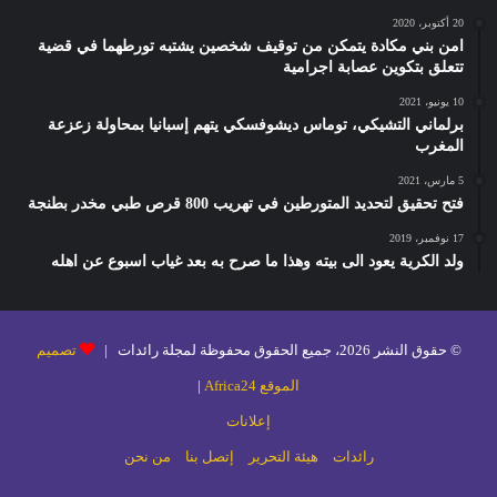
20 أكتوبر، 2020
امن بني مكادة يتمكن من توقيف شخصين يشتبه تورطهما في قضية
تتعلق بتكوين عصابة اجرامية
10 يونيو، 2021
برلماني التشيكي، توماس ديشوفسكي يتهم إسبانيا بمحاولة زعزعة
المغرب
5 مارس، 2021
فتح تحقيق لتحديد المتورطين في تهريب 800 قرص طبي مخدر بطنجة
17 نوفمبر، 2019
ولد الكرية يعود الى بيته وهذا ما صرح به بعد غياب اسبوع عن اهله
© حقوق النشر 2026، جميع الحقوق محفوظة لمجلة رائدات |
تصميم
الموقع Africa24
|
إعلانات
رائدات
هيئة التحرير
إتصل بنا
من نحن