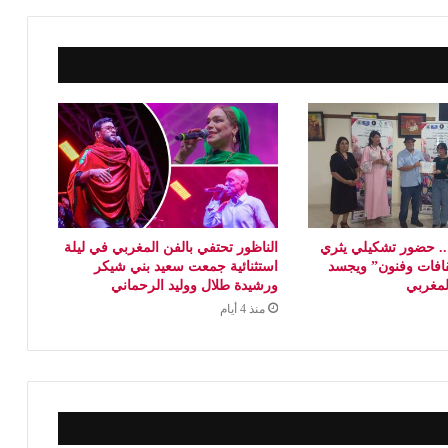
 حضور تشكيلي يثري
الناظور تحتفي بالفن المغربي في ليلة
افات وفنون” ويجسد
استثنائية جمعت سعيد بني شيكر
المغربي
ورشيدة طلال ووليد الرحماني
منذ 4 أيام