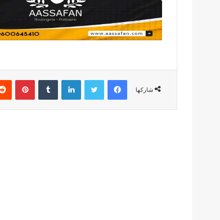
فيسبوك
تويتر
لينكدإن
بينتير
شاركها