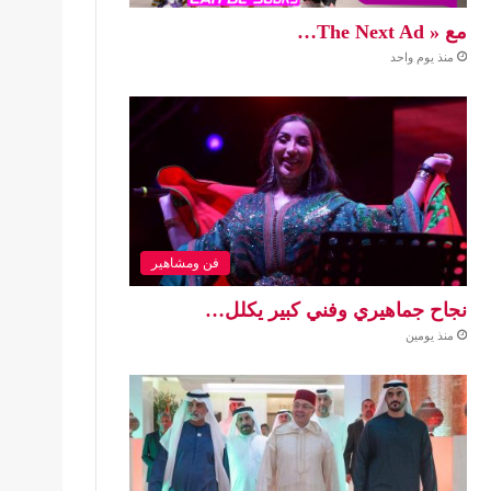
مع « The Next Ad…
منذ يوم واحد
فن ومشاهير
نجاح جماهيري وفني كبير يكلل…
منذ يومين