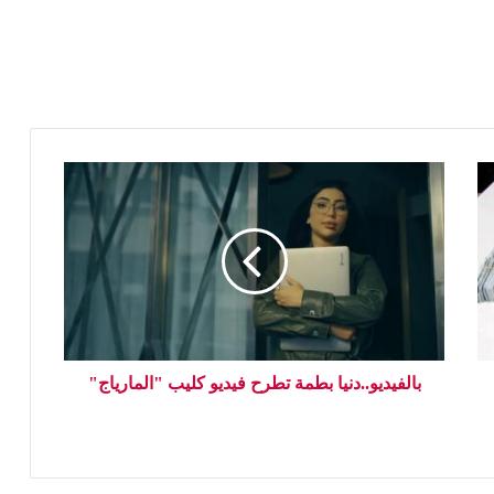
بالفيديو..دنيا بطمة تطرح فيديو كليب "المارياج"