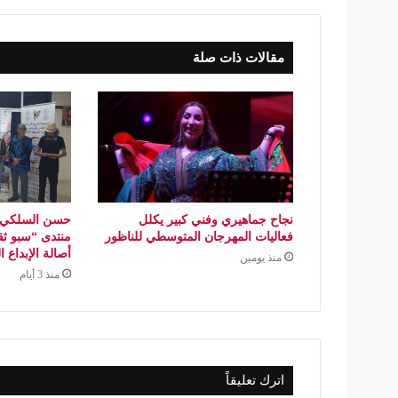
مقالات ذات صلة
نجاح جماهيري وفني كبير يكلل
حسن السلكي..
فعاليات المهرجان المتوسطي للناظور
منتدى “سبو ثق
أصالة الإبداع 
منذ يومين
منذ 3 أيام
اترك تعليقاً