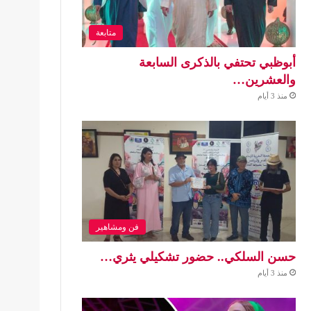
متابعة
أبوظبي تحتفي بالذكرى السابعة
والعشرين…
منذ 3 أيام
فن ومشاهير
حسن السلكي.. حضور تشكيلي يثري…
منذ 3 أيام