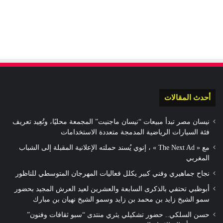
أحدث المقالات
نيسان مصر تبدأ مبيعات “نيسان ماجنيت” المجمعة محليًا، وتُعِيد تعريف
فئة السيارات الرياضية المدمجة متعددة الاستخدامات
مع « The Next Ad » ، إنوي يُسند حملته الإعلانية المقبلة إلى الشباب
المغربي
نجاح جماهيري وفني كبير يكلل فعاليات المهرجان المتوسطي للناظور
أبوظبي تحتفي بالذكرى السابعة والعشرين لعيد العرش المجيد بحضور
سمو الشيخ زايد بن محمد بن زايد وسمو الشيخ نهيان بن مبارك
حسن السلكي.. حضور تشكيلي يثري منتدى “سبو ثقافات وفنون”