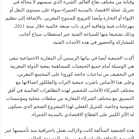
وفنانة من مختلف بقاع العالم، الشيء الذي سيسهم لا محالة في
تحريك عجلة الاقتصاد بالمدينة الحمراء سواء على مستوى النقل أو
الإيواء أو التجارة وأيضا للترويج للمنتوج المغربي. بالإضافة إلى تنظيم
مهرجانات فنية وثقافية أخرى ذات صبغة عالمية خلال سنة 2021،
وذلك تشجيعا منها للسياحة الفنية عبر استقطاب سياح أجانب
للمشاركة والحضور في هذه الأحداث الفنية.
أكدت الجمعية أيضا في بيانها الرسمي أن المقاربة الاجتماعية تبقى
هي الوسيلة أمام جميع الجمعيات للمساهمة بمعية الدولة المغربية
في التخفيف من تداعيات جائحة كورونا على المجتمع المغربي،
وعلى هذا الأساس باشرت جمعية التراث والفلكلور اتصالاتها مع
مختلف الشركاء الأجانب للتحضير لهذه التظاهرات العالمية في أفق
التنسيق مع مختلف الشركاء المغاربة من سلطات محلية ومؤسسات
عمومية وخاصة، للتنزيل الفعلي لهذا المشروع الضخم الذي سيكون
له الأثر الكبير على القطاع الاقتصادي بالمدينة الحمراء.
هذه الجمعية المتألقة كانت ولازالت تعمل باحترافية منذ تأسيسها عبر
التسويق للثقافة والتراث المغربي على المستوى العالمي.