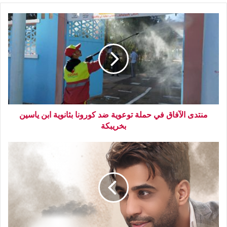
منتدى الآفاق في حملة توعوية ضد كورونا بثانوية ابن ياسين
بخريبكة