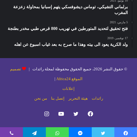
10 يونيو، 2021
برلماني التشيكي، توماس ديشوفسكي يتهم إسبانيا بمحاولة زعزعة
المغرب
5 مارس، 2021
فتح تحقيق لتحديد المتورطين في تهريب 800 قرص طبي مخدر بطنجة
17 نوفمبر، 2019
ولد الكرية يعود الى بيته وهذا ما صرح به بعد غياب اسبوع عن اهله
© حقوق النشر 2026، جميع الحقوق محفوظة لمجلة رائدات |
تصميم
الموقع Africa24
|
إعلانات
رائدات
هيئة التحرير
إتصل بنا
من نحن
فيسبوك
تويتر
يوتيوب
انستقرام