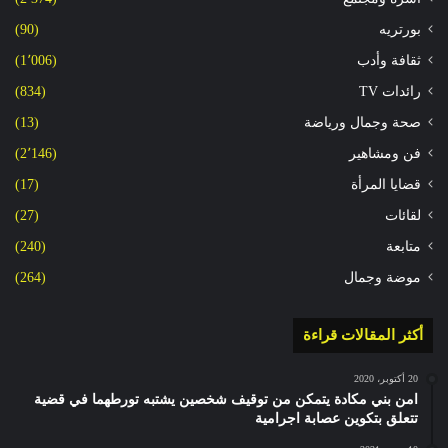
بورتريه
(90)
ثقافة وأدب
(1٬006)
رائدات TV
(834)
صحة وجمال ورياضة
(13)
فن ومشاهير
(2٬146)
قضايا المرأة
(17)
لقائات
(27)
متابعة
(240)
موضة وجمال
(264)
أكثر المقالات قراءة
20 أكتوبر، 2020
امن بني مكادة يتمكن من توقيف شخصين يشتبه تورطهما في قضية
تتعلق بتكوين عصابة اجرامية