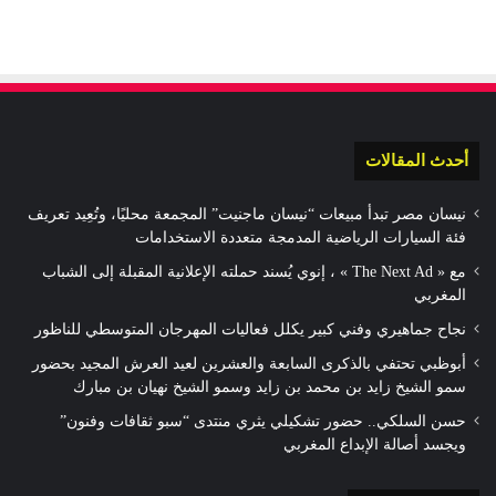
أحدث المقالات
نيسان مصر تبدأ مبيعات “نيسان ماجنيت” المجمعة محليًا، وتُعِيد تعريف
فئة السيارات الرياضية المدمجة متعددة الاستخدامات
مع « The Next Ad » ، إنوي يُسند حملته الإعلانية المقبلة إلى الشباب
المغربي
نجاح جماهيري وفني كبير يكلل فعاليات المهرجان المتوسطي للناظور
أبوظبي تحتفي بالذكرى السابعة والعشرين لعيد العرش المجيد بحضور
سمو الشيخ زايد بن محمد بن زايد وسمو الشيخ نهيان بن مبارك
حسن السلكي.. حضور تشكيلي يثري منتدى “سبو ثقافات وفنون”
ويجسد أصالة الإبداع المغربي