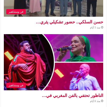
فن ومشاهير
حسن السلكي.. حضور تشكيلي يثري…
منذ 5 أيام
فن ومشاهير
الناظور تحتفي بالفن المغربي في…
منذ 6 أيام