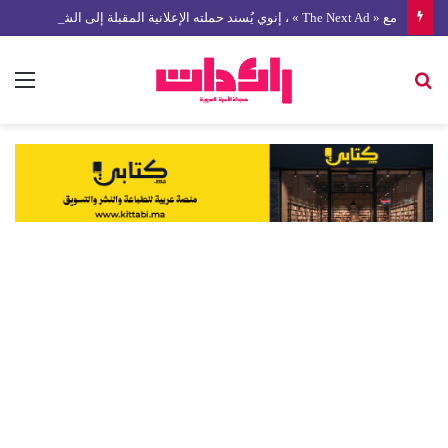
مع « The Next Ad » ، إنوي يُسند حملته الإعلانية المقبلة إلى الشباب المغربي
بحث
الق
عن