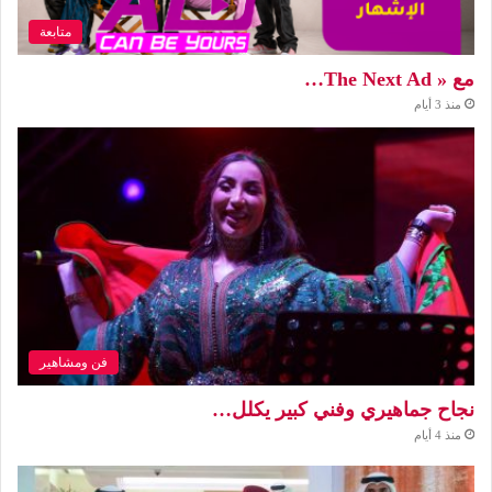
متابعة
مع « The Next Ad…
منذ 3 أيام
فن ومشاهير
نجاح جماهيري وفني كبير يكلل…
منذ 4 أيام