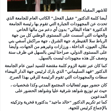
للاشهر المقبلة.
أيضا كلمة الدكتور” عقيل الفحل” الكاتب العام للجامعة الذي
تحدث عن المجهودات الجبارة التي تقوم بها رئيسة الجامعة
الدكتورة “هناء البقالي” بدون أي دعم من مالها الخاص
والجهات التي أسست على المستوى الوطني كل من جهة
الرباط سلا القنيطرة، جهة الشرق ، جهة مراكش آسفي بني
ملال، العيون، الداخلة ، ورزازات وغيرهم من الجهات، وأيضا
على المستوى الدولي، صراحتا ليس بالسهل في ظرف سنة
ونصف كل هذه مجهودات ليست بالسهل.
كما كان عبر تقنية الزوم كلمة مقتضة للسيد امين عام الجامعة
الدكتور “فهد السليماني” الذي بارك لرئيس جهة الدار البيضاء
سطات والمجهودات التي تقوم الرئيسة للرقي بهذا الصرح.
كان حضور مهم لفعاليات المجتمع المدني وكذا شخصيات ،
حيث تم توزيع شواهد شرفية عليا وشواهد الحضور على
المدعوين
كما تم تكريم الدكتور “خالد ماجيد” بدكتورة فخرية وتزكيته
بالإجماع كرئيس للجهة.