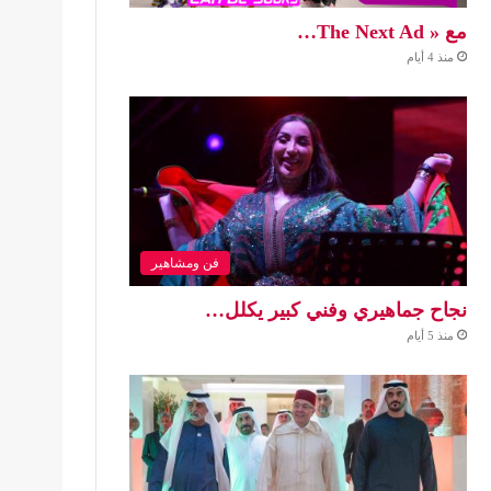
مع « The Next Ad…
منذ 4 أيام
فن ومشاهير
نجاح جماهيري وفني كبير يكلل…
منذ 5 أيام