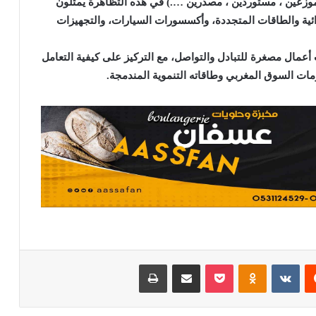
موزعين ، مستوردين ، مصدرين ….) في هذه التظاهرة يمثلون
ائية والطاقات المتجددة، وأكسسورات السيارات، والتجهيزات
عمال مصغرة للتبادل والتواصل، مع التركيز على كيفية التعامل
ومات السوق المغربي وطاقاته التنموية المندمجة.
يست
Odnoklassniki
بوكيت
مشاركة عبر البريد
طباعة