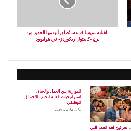
الفنانة -میسا قرعه- تُطلق ألبومها الجدید من
برج -كابیتول ریكوردز- في هولیوود
الموازنة بين العمل والحياة:
استراتيجيات فعالة لتجنب الاحتراق
الوظيفي
15 مارس، 2026
 تعرفين لغة الحب التي