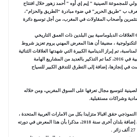
لي للمجموعة الصينية ” إيم إي أوه ” أحمد زهور خلال افتتاح
ان يعرف ب “طريق الحرير” في ضوء مبادرة “الطريق والحزام”،
تثمرين وأصحاب المقاولات في المغرب، من أجل توسيع دائرة
وأوضح بأن هذه التظاهرة الاقتصادية تحتفي بالذكرى 60 العلاقات الدبلوماسية بين البلدين ذات العمق التاريخي
التكنولوجية ، مضيفا أن هذا المعرض المهني يروم تعزيز شروط
مناسبة، تم إبراز الدينامية الكبيرة التي شهدتها العلاقات الثنائية
منذ زيارة الملك محمد السادس لجمهورية الصين الشعبية في 2016، كما تم التذكير بالعديد من المشاريع الهامة
ت في إنجازها، إضافة إلى التطرق للتدفق الكبير للسياح
صينية لتوسيع مجال تعرفها على السوق المغربي، ومن خلاله
ادية وشراكات مستقبلية.
نموذجي حقق اقبالا متزايدا بكل من الامارات العربية المتحدة ،
و كينيا ، وجنوب افريقيا، و واثيوبيا ، وغانا مع التطلع إلى إضافة بلدان أخرى سنة 2018، مذكرا بأن هذا المعرض في دورته