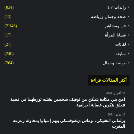
رائدات TV
(834)
صحة وجمال ورياضة
(13)
فن ومشاهير
(2٬146)
قضايا المرأة
(17)
لقائات
(27)
متابعة
(240)
موضة وجمال
(264)
أكثر المقالات قراءة
20 أكتوبر، 2020
امن بني مكادة يتمكن من توقيف شخصين يشتبه تورطهما في قضية
تتعلق بتكوين عصابة اجرامية
10 يونيو، 2021
برلماني التشيكي، توماس ديشوفسكي يتهم إسبانيا بمحاولة زعزعة
المغرب