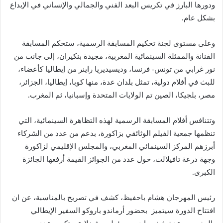
ودورها البارز في تكريس البعد الفني والجمالي والإنساني في الإبداع
بشكل عام.
وعلى مستوى لجنة تحكيم المسابقة الرسمية، ستحكم المسابقة
الفنانة والممثلة السينمائية المغربية، مجيدة بنكيران، إلى جانب من
نور غرابي من تونس- فرنسا، وديسيديريا راينر من إيطاليا كأعضاء،
للبث في أفلام دولية، تمثل بلدان عدة، منها كوبا، إيطاليا، الجزائر،
مصر، بلجيكا، الصين تم الولايات المتحدة وإسبانيا، ثم المغرب.
وتتنافس أفلام المسابقة الرسمية لهذه التظاهرة السينمائية، التي
تنظمها جمعية الفيلم الوثائقي بزاكورة، بدعم من عدد من الشركاء
أبرزهم المركز السينمائي المغربي، والمجلس الإقليمي لزاكورة
وجهة درعة تافيلالت، حول عدد من الجوائز القيمة أرفعها الجائزة
الكبرى.
رئيس المهرجان هشام باحفيظ، كشف في تصريح بالمناسبة، عن ان
افتتاح الدورة سيتميز بحضور أرماندو باروكو السفير الإيطالي