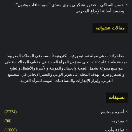
حسن السلكي.. حضور تشكيلي يثري منتدى “سبو ثقافات وفنون”
ويجسد أصالة الإبداع المغربي
مقالات عشوائية
مجلة رائدات هي مجلة نسائية ورقية إلكترونية تأسست في المملكة المغربية
بمدينة طنجة عام 2012، تعنى بشؤون المرأة العربية في مختلف المجالات.تغطي
مواضيع متنوعة تشمل الصحة والجمال والموضة والأسرة والأطفال والطبخ
والسفر وغيرها. تهدف المجلة إلى تعزيز الوعي والتغيير الإيجابي في المجتمع
العربي، وإبراز الإنجازات والمساهمات المهمة للمرأة العربية.
تصنيفات
أسرة ومجتمع
(2٬374)
بورتريه
(90)
ثقافة وأدب
(1٬006)