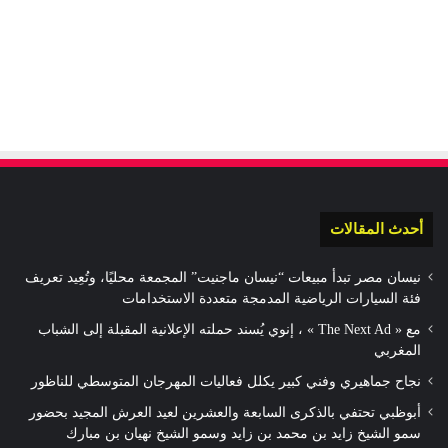
أحدث المقالات
نيسان مصر تبدأ مبيعات “نيسان ماجنيت” المجمعة محليًا، وتُعِيد تعريف
فئة السيارات الرياضية المدمجة متعددة الاستخدامات
مع « The Next Ad » ، إنوي يُسند حملته الإعلانية المقبلة إلى الشباب
المغربي
نجاح جماهيري وفني كبير يكلل فعاليات المهرجان المتوسطي للناظور
أبوظبي تحتفي بالذكرى السابعة والعشرين لعيد العرش المجيد بحضور
سمو الشيخ زايد بن محمد بن زايد وسمو الشيخ نهيان بن مبارك