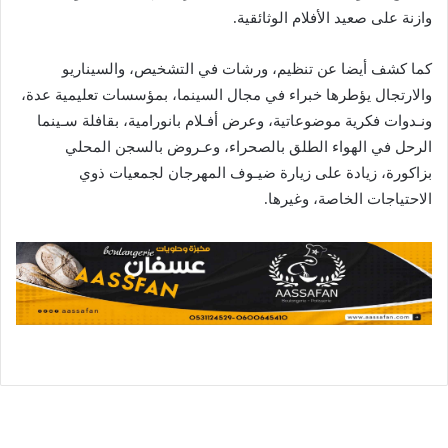
وازنة على صعيد الأفلام الوثائقية.
كما كشف أيضا عن تنظيم، ورشات في التشخيص، والسيناريو
والارتجال يؤطرها خبراء في مجال السينما، بمؤسسات تعليمية عدة،
ونـدوات فكرية موضوعاتية، وعرض أفـلام بانورامية، بقافلة سـينما
الرحل في الهواء الطلق بالصحراء، وعـروض بالسجن المحلي
بزاكورة، زيادة على زيارة ضيـوف المهرجان لجمعيات ذوي
الاحتياجات الخاصة، وغيرها.