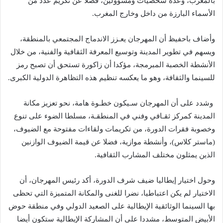
بالمغرب، وعدة شخصيات ومسؤولين، فضلا عن تكريم عدد من
الأسماء البارزة من داخل وخارج المغرب.
وأضاف باحفيظ أن المهرجان يعـزز الاندماج المجتمعي بالمنطقة،
ويسهم في تطوير المدينة وتوسيع المعرفة الثقافية والفنية، من خلال
الأنشطة الخصبة المبرمجة، مؤكدا أن زاكورة تستحق أن تصبح رمز
للسينما والثقافة، وهو ما يعكسه تنظيم هذه التظاهرة الدولية الكبرى.
وشدد على أن المهرجان سـيكون خطـوة هامة، نحو تعزيز مكانة
المدينة كمركز ثقـافي وفني في المنطقـة، مسلطا الضوء على تنوع
وخصوبة فقرات الدورة، من تكريمات ولقاءات مفتوحة مع الضيوف،
(ماستر كلاس)، وأنشطة موازية، فضلا عن قيمة الضيوف الوازنين
الذين يمثلون مختلف المشارب الثقافية.
وحول اختيار إيطاليا ضيف شرف الدورة، أكد رئيس المهرجان، أن
الاختيار لم يكن اعتباطيا، نضرا للغنى والمكانة المتميزة التي تحظى
بها السينما الوثائقية الإيطالية على الصعيد الدولي وفي منطقة حوض
الأبيض المتوسط، مشددا على أن المشاركة الإيطالية ستكون أيضا