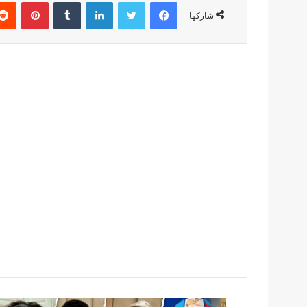
فيسبوك
تويتر
لينكدإن
بينتير
شاركها