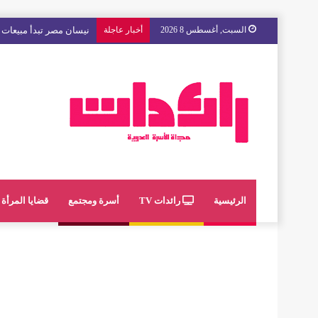
السبت, أغسطس 8 2026
أخبار عاجلة
مع « The Next Ad » ، إنوي يُسند حملته الإعلانية المقبلة إلى الشباب المغربي
الرئيسية
رائدات TV
أسرة ومجتمع
قضايا المرأة