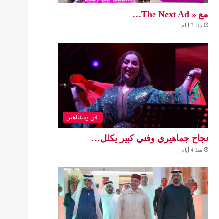
مع « The Next Ad…
منذ 3 أيام
فن ومشاهير
نجاح جماهيري وفني كبير يكلل…
منذ 4 أيام