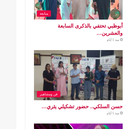
متابعة
أبوظبي تحتفي بالذكرى السابعة
والعشرين…
منذ 5 أيام
فن ومشاهير
حسن السلكي.. حضور تشكيلي يثري…
منذ 5 أيام