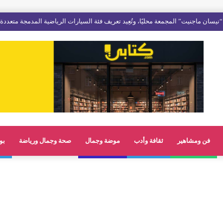
فن ومشاهير
ثقافة وأدب
موضة وجمال
صحة وجمال ورياضة
بو