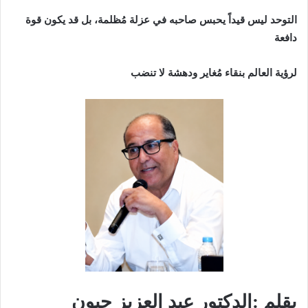
التوحد ليس قيداً يحبس صاحبه في عزلة مُظلمة، بل قد يكون قوة
دافعة
لرؤية العالم بنقاء مُغاير ودهشة لا تنضب
بقلم :الدكتور عبد العزيز حيون