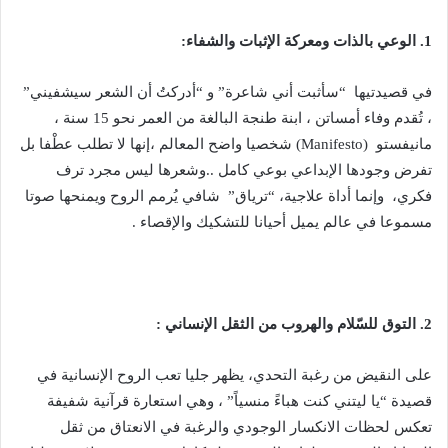
1. الوعي بالذات ومعركة الإثبات والشفاء:
في قصيدتيها “سأثبت أني شاعرة” و “أدركتُ أن الشعر سيشفيني”
، تُقدم وفاء أمساتن ، ابنة طنجة البالغة من العمر نحو 15 سنة ،
مانيفستو (Manifesto) شخصيا واضح المعالم ،إنها لا تطلب عطْفا بل
تفرض وجودها الإبداعي بوعي كامل ..وشعرها ليس مجرد ترف
فكري، وإنما أداة علاجية، “ترياق” شافي يُرمم الروح ويمنحها صوتا
مسموعا في عالم يميل أحيانا للتشكيك والإقصاء .
2. التوق للسّلام والهروب من الثقل الإنساني :
على النقيض من رغبة التحدي، يظهر جليا تعب الروح الإنسانية في
قصيدة “يا ليتني كنت هباءً منسياً” ، وهي استعارة قرآنية شفيفة
تعكس لحظات الانكسار الوجودي والرغبة في الانعتاق من ثقل