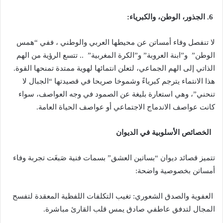
6. الجذور، الوطن، والكبرياء:
لا تنفصل وفاء أمساتن عن محيطها العربي والوطني ، ففي “همس
الوطن” و”ابنة العروبة” و”الكرة المغربية” .. تتسع الرؤية من الهم
الذاتي إلى الهم الجماعي، لتعلن انتمائها لهوية ممتدة تمنحها القوة.
هذا الانتماء يترجم كبرياءً وشموخا صريحا في قصيدتها “الجبال لا
تنحني”، وهي استعارة بليغة عن الصمود في وجه العواصف، سواء
كانت عواصف الاندماج الاجتماعي أو عواصف الحياة العامة.
الخصائص الأسلوبية في الديوان
تتميز قصائد ديوان “بساتين العشق” بسمات فنية صَبغَت تجربة وفاء
أمساتن بخصوصية واضحة:
العفوية والصدق الشعوري: تغيب التكلفات اللفظية المعقدة لتفسح
المجال لتدفق عاطفي صادق يمس قلب القارئ مباشرة.