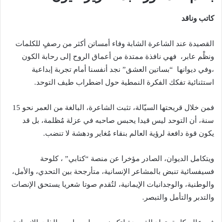
كاتب وناقد
القصيدة عند الشاعرة الشابة وفاء أمساتن أكثر من رصفٍ للكلمات
ونظْم عابر، فهي نافذة ممتدة من أعماق الروح إلى رحابة الكون
،وفي ديوانها “بساتين العشق” نجد أنفسنا أمام تجربة إبداعية
استثنائية تفكك الفكرة النمطية حول اضطراب طيف التوحد.
فمن خلال قريحتها السيّالة، تثبت الشاعرة، البالغة من العمر نحو 15
سنة، أن التوحد ليس قيدا يحبس صاحبه في عزلة مُظلمة، بل قد
يكون قوة دافعة لرؤية العالم بنقاء مُغاير ودهشة لا تنضب.
ويتكامل الديوان، الصادر مؤخرا عن منصة “كتابي” ، كلوحة
فسيفسائية تنبض بالمشاعر الإنسانية، متأرجحة بين التحدي، والأمل،
والوطنية، والوجدانيات الإيمانية، لتُقدم صوتا شعريا يستحق الإنصات
والتدبر والتأمل والتبصر.