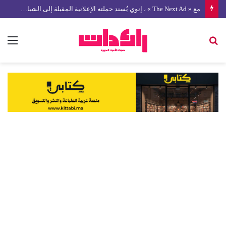
مع « The Next Ad » ، إنوي يُسند حملته الإعلانية المقبلة إلى الشباب المغربي
بحث
الق
عن