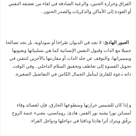
الفراق وحرارة الحنين، والرغبة الصادقة في لقاء من تعشقه النفس
أو العودة إلى الأماكن والذكريات والصدر الحنون .
العبور الهادئ:
لا تجد في الديوان صُراخا أو سوداوية، بل تجد تصالحا
جميلا مع الذات وقبول النفس الإنسانية كما هي بسلبياتها وبعيوبها
وبمميزاتها، والتوقف عن جلد الذات أو مقارنتها بالآخرين لتتفنن في
تحويل القسوة إلى تعاطف وتحقيق السلام الداخلي.. وفي الوقت
ذاته دعوة للقارئ ليتأمل الجمال الكامن في التفاصيل الصغيرة.
و إذا كان للشمس حرارتها وسطوعها الحارق، فإن لقصائد وفاء
أمساتن نورا يشبه نور القمر، هادئ، رومانسي، يضيء عتمة الروح
برِفْق ويترك أثرا هادئا ودافئا في دواخلها ودواخل القراء.