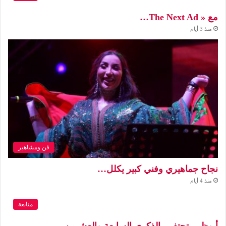
مع « The Next Ad…
منذ 3 أيام
فن ومشاهير
نجاح جماهيري وفني كبير يكلل…
منذ 4 أيام
متابعة
أبوظبي تحتفي بالذكرى السابعة والعشرين…