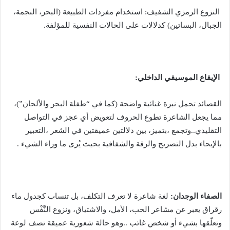
النزوع الرمزي الشفيف: استخدام مفردات الطبيعة (البحر، النجمة،
الجبال، البساتين) كدلالات على الحالات النفسية للمؤلفة.
الإيقاع الموسيقي الداخلي:
القصائد تحمل نبرة غنائية واضحة (كما في “طفلة البحر والألحان”)،
مما يجعل الشاعرة تطوع الحروف لتعويض أي عجز في التواصل
التقليدي..وتجمع ،بتميز، بين دلالتين عميقتين في الشعر ،التعبير
بالإيحاء بدل التصريح والرقة والشفافية بحيث يُرى ما وراء الشيء .
الصفاء الوجدان:
لغة شاعرة لا تعرف التكلف، بل تنساب كجدول ماء
رقراق يعبر عن مشاعر الحب، الأمل، والاشتياق، ونزوع النَّفْس
وتعلّقها بشيء أو شخص غائب ..وهو حالة شعورية عميقة تصف لوعة