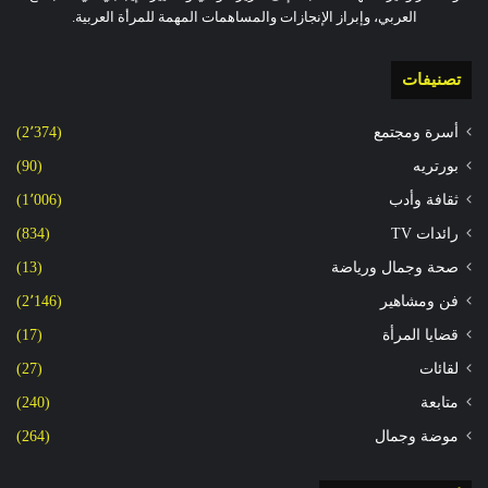
العربي، وإبراز الإنجازات والمساهمات المهمة للمرأة العربية.
تصنيفات
أسرة ومجتمع
(2٬374)
بورتريه
(90)
ثقافة وأدب
(1٬006)
رائدات TV
(834)
صحة وجمال ورياضة
(13)
فن ومشاهير
(2٬146)
قضايا المرأة
(17)
لقائات
(27)
متابعة
(240)
موضة وجمال
(264)