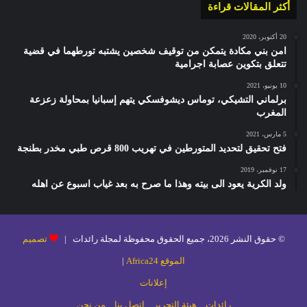
أكثر المقالات قراءة
20 أكتوبر، 2020
امن بني مكادة يتمكن من توقيف شخصين يشتبه تورطهما في قضية
تتعلق بتكوين عصابة اجرامية
10 يونيو، 2021
برلماني التشيكي، توماس ديشوفسكي يتهم إسبانيا بمحاولة زعزعة
المغرب
5 مارس، 2021
فتح تحقيق لتحديد المتورطين في تهريب 800 قرص طبي مخدر بطنجة
17 نوفمبر، 2019
ولد الكرية يعود الى بيته وهذا ما صرح به بعد غياب اسبوع عن اهله
© حقوق النشر 2026، جميع الحقوق محفوظة لمجلة رائدات |
تصميم
الموقع Africa24
|
إعلانات
رائدات
هيئة التحرير
إتصل بنا
من نحن