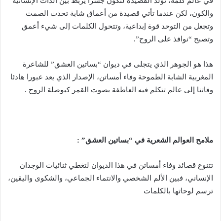
في عالم كلمة، تولد القصيدة لتكون جسرا يربط بين الذات الإنسانية
والكون، لكن عندما تأتي قصيدة من أعماق شابة تحدت الصمت
وتجعل من التوحد قوة إبداعية، وتتحول الكلمات إلى شيء أعمق
وتصبح “نوافذ على الروح”.
هذا هو الجوهر الذي يتجلى في ديوان “بساتين العشق” للشاعرة
المغربية الشابة الطموحة وفاء أمساتن، الإصدار الذي يعد عبورا هادئا
وفاتنا إلى عالم تتكلم فيه العاطفة بصوت القمر كبوصلة الروح .
ملامح العوالم الشعرية في “بساتين العشق” :
تتنوع قصائد وفاء أمساتن في هذا الديوان لتغطي ثنائيات الوجدان
الإنساني، فبين الألم الشخصي والانتماء الجماعي، والشكوى واليقين،
ترسم لوحاتها بالكلمات