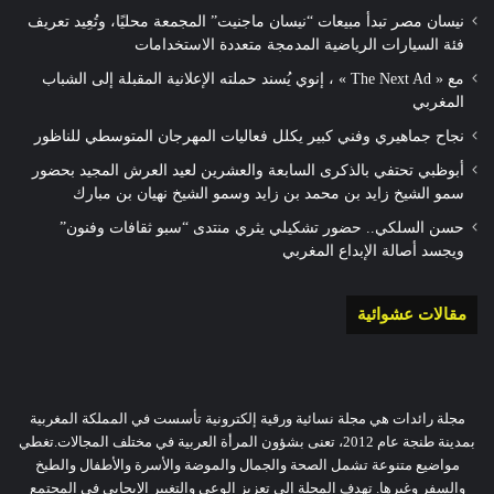
نيسان مصر تبدأ مبيعات “نيسان ماجنيت” المجمعة محليًا، وتُعِيد تعريف
فئة السيارات الرياضية المدمجة متعددة الاستخدامات
مع « The Next Ad » ، إنوي يُسند حملته الإعلانية المقبلة إلى الشباب
المغربي
نجاح جماهيري وفني كبير يكلل فعاليات المهرجان المتوسطي للناظور
أبوظبي تحتفي بالذكرى السابعة والعشرين لعيد العرش المجيد بحضور
سمو الشيخ زايد بن محمد بن زايد وسمو الشيخ نهيان بن مبارك
حسن السلكي.. حضور تشكيلي يثري منتدى “سبو ثقافات وفنون”
ويجسد أصالة الإبداع المغربي
مقالات عشوائية
مجلة رائدات هي مجلة نسائية ورقية إلكترونية تأسست في المملكة المغربية
بمدينة طنجة عام 2012، تعنى بشؤون المرأة العربية في مختلف المجالات.تغطي
مواضيع متنوعة تشمل الصحة والجمال والموضة والأسرة والأطفال والطبخ
والسفر وغيرها. تهدف المجلة إلى تعزيز الوعي والتغيير الإيجابي في المجتمع