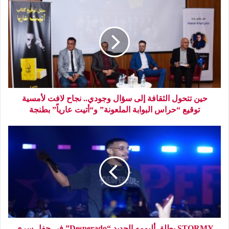
حين تتحول الثقافة إلى سؤال وجودي.. نجاح لافت لأمسية
توقيع “حراس البوابة الملعونة” و“أتيت عارياً” بطنجة
STORMY يطلق ألبومه الجديد “Desperado” في حفل سري