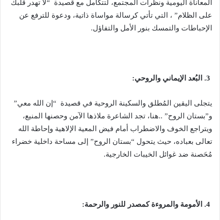
المعاناة اليومية ونظرات المجتمع، لتتكامل مع قصيدة “لا تهدر قلبك
على الظلام” ، التي تأتي كرسالة مواساة ذاتية، ودعوة للترفع عن
الإحباطات والتمسك بنور الأمل والتفاؤل.
3. البُعد الإيماني والروحي:
يتجلى اليقين المُطلق والسكينة الروحية في قصيدة “إن الله معي”
و”بستان الروح” ..هنا، تجد الشاعرة ملاذها الآمن وحصنها المنيع،
ويتراجع الخوف والاضطراب أمام فيض المعية الإلاهية وإحاطة الله
تعالى بعباده، حيث يتحول “بستان الروح” إلى مساحة داخلية خضراء
مُحَصنة ضد غوائل الخيبات الخارجية.
4. الأمومة والمروءة كمصدر للنور والرحمة: