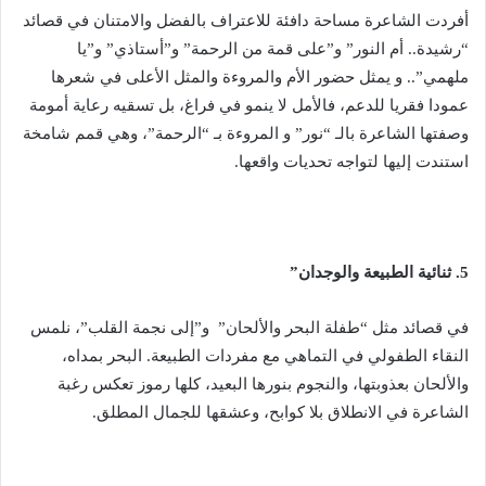
أفردت الشاعرة مساحة دافئة للاعتراف بالفضل والامتنان في قصائد
“رشيدة.. أم النور” و”على قمة من الرحمة” و”أستاذي” و”يا
ملهمي”.. و يمثل حضور الأم والمروءة والمثل الأعلى في شعرها
عمودا فقريا للدعم، فالأمل لا ينمو في فراغ، بل تسقيه رعاية أمومة
وصفتها الشاعرة بالـ “نور” و المروءة بـ “الرحمة”، وهي قمم شامخة
استندت إليها لتواجه تحديات واقعها.
5. ثنائية الطبيعة والوجدان”
في قصائد مثل “طفلة البحر والألحان” و”إلى نجمة القلب”، نلمس
النقاء الطفولي في التماهي مع مفردات الطبيعة. البحر بمداه،
والألحان بعذوبتها، والنجوم بنورها البعيد، كلها رموز تعكس رغبة
الشاعرة في الانطلاق بلا كوابح، وعشقها للجمال المطلق.