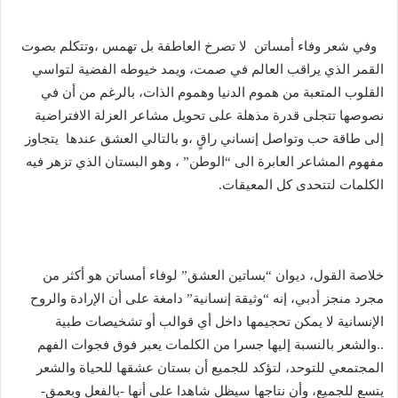
وفي شعر وفاء أمساتن لا تصرخ العاطفة بل تهمس ،وتتكلم بصوت
القمر الذي يراقب العالم في صمت، ويمد خيوطه الفضية لتواسي
القلوب المتعبة من هموم الدنيا وهموم الذات، بالرغم من أن في
نصوصها تتجلى قدرة مذهلة على تحويل مشاعر العزلة الافتراضية
إلى طاقة حب وتواصل إنساني راقٍ ،و بالتالي العشق عندها يتجاوز
مفهوم المشاعر العابرة الى “الوطن” ، وهو البستان الذي تزهر فيه
الكلمات لتتحدى كل المعيقات.
خلاصة القول، ديوان “بساتين العشق” لوفاء أمساتن هو أكثر من
مجرد منجز أدبي، إنه “وثيقة إنسانية” دامغة على أن الإرادة والروح
الإنسانية لا يمكن تحجيمها داخل أي قوالب أو تشخيصات طبية
..والشعر بالنسبة إليها جسرا من الكلمات يعبر فوق فجوات الفهم
المجتمعي للتوحد، لتؤكد للجميع أن بستان عشقها للحياة والشعر
يتسع للجميع، وأن نتاجها سيظل شاهدا على أنها -بالفعل وبعمق-