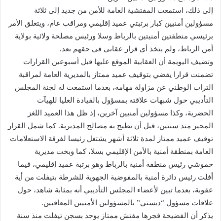
إلى ذلك، استمعت المفتشية العامة للأمن من جديد إلى ثلاثة
مسؤولين أمنيين كبار برتبتي عميد إقليمي ومراقب عام، ويتعلق الأمر
برئيسي منطقتين أمنيتين بالرباط وسلا ورئيس مصلحة ولائية بولاية
أمن الرباط، ولم يتخذ أي قرار عقابي في حقهم بعد.
وتضيف اليويمة أن العقابية الموقع عليها قبل أسبوعين القرارات
تضمنت قرارا يقضي بتوقيف عميد ممتاز بالمديرية العامة لمراقبة
التراب الوطني عن مزاولة مهامه، بعدما استمعت له لجنة المجلس
التأديبي حول شبهات علاقته بمسؤول بالقيادة العليا للهيآت
الحضرية، وكذا مسؤولين أمنيين آخرين، إذ ظل هذا العميد اللغز
المحير منذ سنتين، قبل أن تطيح به مصالح المديرية. كما شمل القرار
توقيف عميد ممتاز لمدة ثلاثة أشهر يشتغل رئيسا لفرقة الاستعلامات
العامة بمنطقة أمنية بالأمن الإقليمي بسلا، كما وبخت مديرية
حموشي رئيس منطقة أمنية بالرباط وهو برتبة عميد إقليمي، فيما
أفلت رئيس دائرة أمنية بالمفوضية الجهوية للشرطة بتيفلت من أية
عقوبة، بعدما تبين لأعضاء المجلس التأديبي أنه بمثابة شاهد، حول
علاقات مسؤول “ديستي” بالمسؤولين الأمنيين المعاقبين.
يذكر أن الفضيحة فجرها مفتش ممتاز يوجد بسجن تيفلت منذ سنة