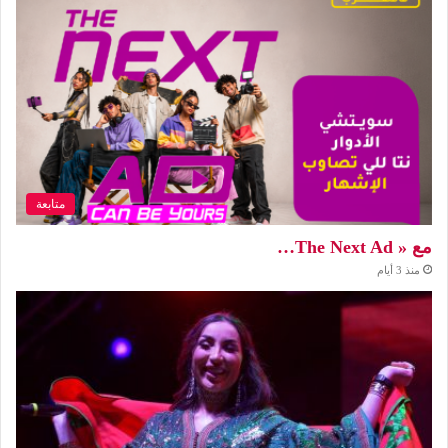
متابعة
مع « The Next Ad…
منذ 3 أيام