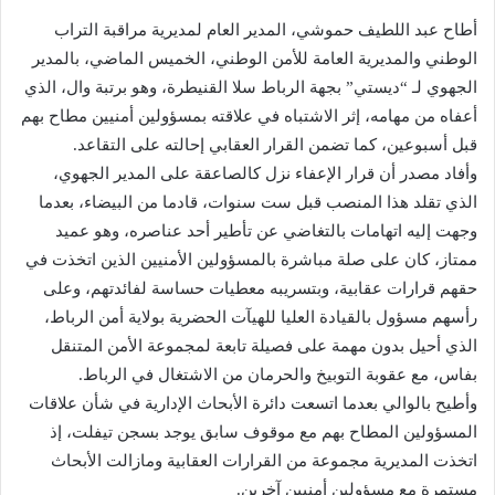
أطاح عبد اللطيف حموشي، المدير العام لمديرية مراقبة التراب
الوطني والمديرية العامة للأمن الوطني، الخميس الماضي، بالمدير
الجهوي لـ “ديستي” بجهة الرباط سلا القنيطرة، وهو برتبة وال، الذي
أعفاه من مهامه، إثر الاشتباه في علاقته بمسؤولين أمنيين مطاح بهم
قبل أسبوعين، كما تضمن القرار العقابي إحالته على التقاعد.
وأفاد مصدر أن قرار الإعفاء نزل كالصاعقة على المدير الجهوي،
الذي تقلد هذا المنصب قبل ست سنوات، قادما من البيضاء، بعدما
وجهت إليه اتهامات بالتغاضي عن تأطير أحد عناصره، وهو عميد
ممتاز، كان على صلة مباشرة بالمسؤولين الأمنيين الذين اتخذت في
حقهم قرارات عقابية، وبتسريبه معطيات حساسة لفائدتهم، وعلى
رأسهم مسؤول بالقيادة العليا للهيآت الحضرية بولاية أمن الرباط،
الذي أحيل بدون مهمة على فصيلة تابعة لمجموعة الأمن المتنقل
بفاس، مع عقوبة التوبيخ والحرمان من الاشتغال في الرباط.
وأطيح بالوالي بعدما اتسعت دائرة الأبحاث الإدارية في شأن علاقات
المسؤولين المطاح بهم مع موقوف سابق يوجد بسجن تيفلت، إذ
اتخذت المديرية مجموعة من القرارات العقابية ومازالت الأبحاث
مستمرة مع مسؤولين أمنيين آخرين.