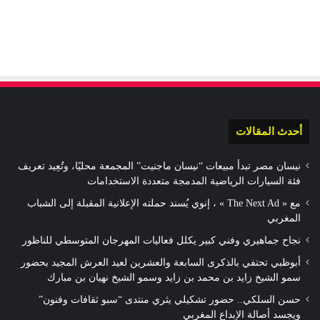
أحدث المقالات
نيسان مصر تبدأ مبيعات “نيسان ماجنيت” المجمعة محليًا، وتُعِيد تعريف
فئة السيارات الرياضية المدمجة متعددة الاستخدامات
مع « The Next Ad » ، إنوي يُسند حملته الإعلانية المقبلة إلى الشباب
المغربي
نجاح جماهيري وفني كبير يكلل فعاليات المهرجان المتوسطي للناظور
أبوظبي تحتفي بالذكرى السابعة والعشرين لعيد العرش المجيد بحضور
سمو الشيخ زايد بن محمد بن زايد وسمو الشيخ نهيان بن مبارك
حسن السلكي.. حضور تشكيلي يثري منتدى “سبو ثقافات وفنون”
ويجسد أصالة الإبداع المغربي