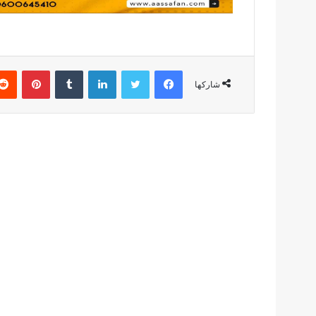
فيسبوك
تويتر
لينكدإن
بينتير
شاركها