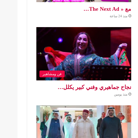
مع « The Next Ad…
منذ 24 ساعة
فن ومشاهير
نجاح جماهيري وفني كبير يكلل…
منذ يومين