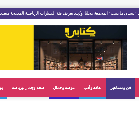
فن ومشاهير
ثقافة وأدب
موضة وجمال
صحة وجمال ورياضة
بو