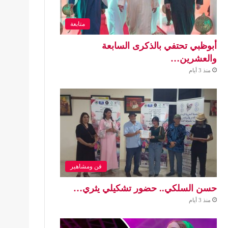
متابعة
أبوظبي تحتفي بالذكرى السابعة
والعشرين…
منذ 3 أيام
فن ومشاهير
حسن السلكي.. حضور تشكيلي يثري…
منذ 3 أيام