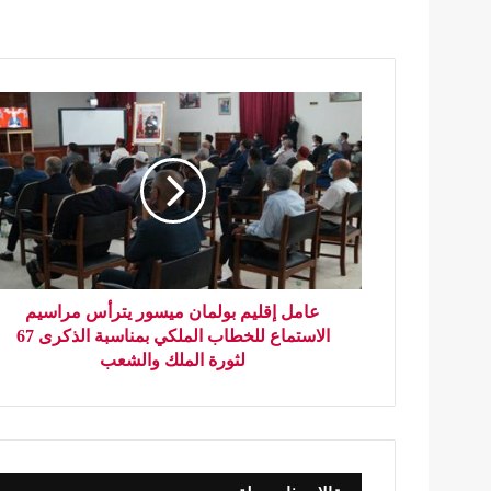
عامل إقليم بولمان ميسور يترأس مراسيم
الاستماع للخطاب الملكي بمناسبة الذكرى 67
لثورة الملك والشعب