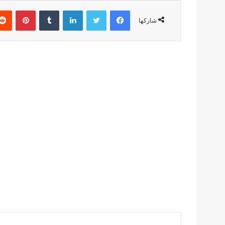
فيسبوك
تويتر
لينكدإن
بينتير
شاركها