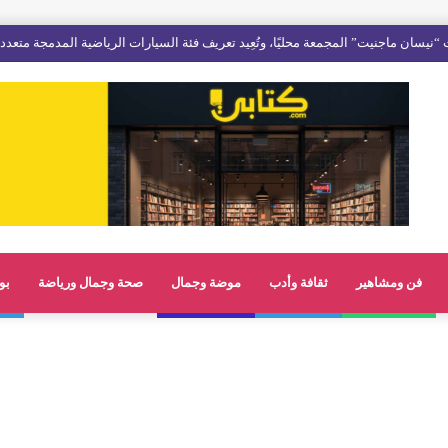
فن ومشاهير
ثقافة وأدب
موضة وجمال
صحة وجمال ورياضة
بو