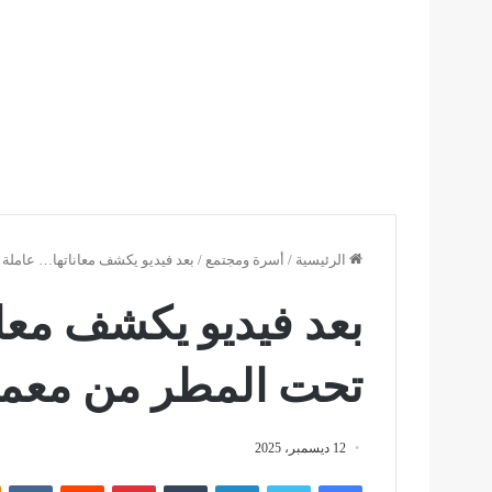
الرئيسية
/
أسرة ومجتمع
/
بعد فيديو يكشف معاناتها… عاملة
بعد فيديو يكشف معان
تحت المطر من معم
12 ديسمبر، 2025
فيسبوك
تويتر
لينكدإن
بينتيريست