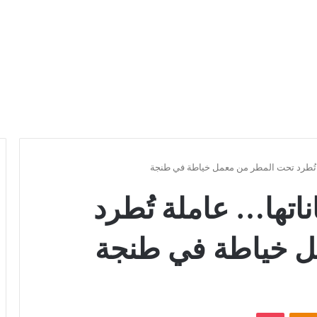
 تُطرد تحت المطر من معمل خياطة في طنجة
اتها… عاملة تُطرد
ل خياطة في طنجة
Odnoklassniki
بوكيت