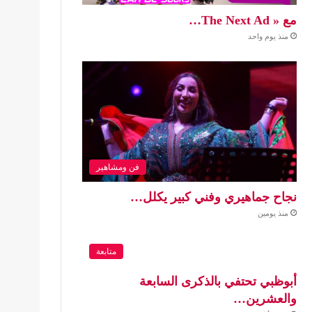
مع « The Next Ad…
منذ يوم واحد
فن ومشاهير
نجاح جماهيري وفني كبير يكلل…
منذ يومين
متابعة
أبوظبي تحتفي بالذكرى السابعة
والعشرين…