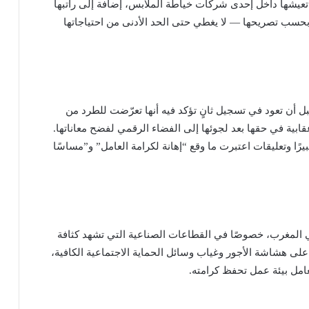
عيشها داخل إحدى شركات خياطة الملابس، إضافة إلى راتبها
شهريًا، وهو مبلغ — بحسب تصريحها — لا يغطي حتى الحد الأدنى من احتياجاتها
 قبل أن تعود في تسجيل ثانٍ تؤكد فيه أنها تعرّضت للطرد من
ابية في حقها بعد لجوئها إلى الفضاء الرقمي لفضح معاناتها.
رًا وتعليقات اعتبرت ما وقع “إهانة لكرامة العامل” و”مساسًا
المغرب، خصوصًا في القطاعات الصناعية التي تشهد كثافة
ى هشاشة الأجور وغياب وسائل الحماية الاجتماعية الكافية،
امل بيئة عمل تحفظ كرامته.