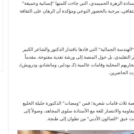
ستاذة الزهرة الحميمدي
، التي جاءت كلمتها “إنسانية وعميقة”
لثقافي، مرحبة بالحضور النوعي ومؤكدة أن الرهان على الثقافة
لهندسة الجمالية” التي قادها باقتدار
الدكتور والشاعر الكبير
ّر التقليدي، بل حول المنصة إلى ورشة نقدية مفتوحة، مقدماً
جاربهم المحلية وقامات عالمية (كـ بودلير، وماتشادو، ودرويش)،
رت الحاضرين.
نصة ثلاث قامات شعرية؛ فمن “ومضات”
الدكتورة جليلة الخليع
ومة والانتصار للغة مع
الأستاذة سلوى المجاهد
، وصولاً إلى
ت عبق “الصالون الأدبي” من تطوان إلى طنجة.