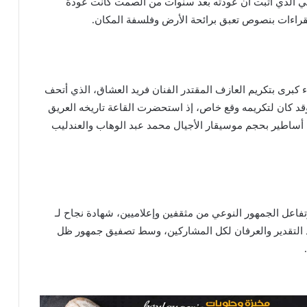
ي
الذي أثبت أن عودته بعد سنوات من الصمت كانت عودة
راءات بنصوص تعبق برائحة الأرض وفلسفة المكان.
 كبرى بتكريم
العازف المقتدر الفنان فريد
ا
لعشاق
، الذي أتحف
د كان لتكريمه وقع خاص، إذ استحضرت القاعة تاريخه العريق
 أساطير بحجم موسيقار الأجيال محمد عبد الوهاب والعندليب
وتفاعل الجمهور النوعي من مثقفين وإعلاميين، شهادة نجاح لـ
هد التقدير والعرفان لكل المشاركين، وسط تصفيق جمهور ظل