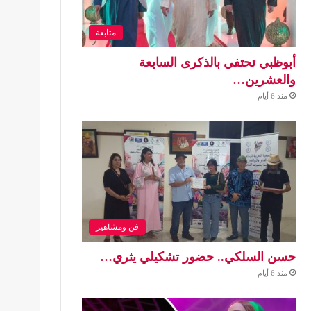
متابعة
أبوظبي تحتفي بالذكرى السابعة
والعشرين…
منذ 6 أيام
فن ومشاهير
حسن السلكي.. حضور تشكيلي يثري…
منذ 6 أيام