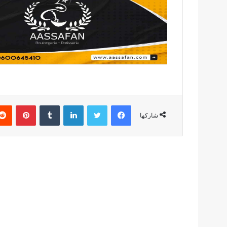
فيسبوك
تويتر
لينكدإن
بينتير
شاركها