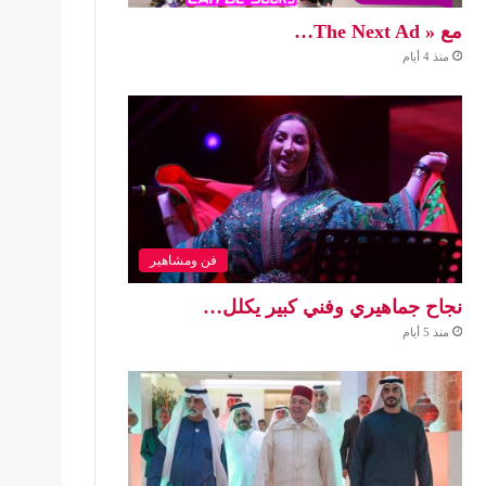
مع « The Next Ad…
منذ 4 أيام
فن ومشاهير
نجاح جماهيري وفني كبير يكلل…
منذ 5 أيام