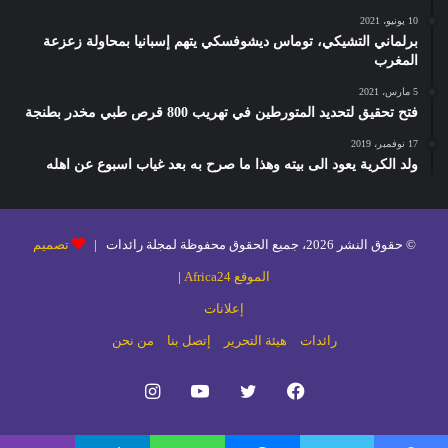
10 يونيو، 2021
برلماني التشيكي، توماس ديشوفسكي يتهم إسبانيا بمحاولة زعزعة
المغرب
5 مارس، 2021
فتح تحقيق لتحديد المتورطين في تهريب 800 قرص طبي مخدر بطنجة
17 نوفمبر، 2019
ولد الكرية يعود الى بيته وهذا ما صرح به بعد غياب اسبوع عن اهله
© حقوق النشر 2026، جميع الحقوق محفوظة لمجلة رائدات |
تصميم
الموقع Africa24
|
إعلانات
رائدات
هيئة التحرير
إتصل بنا
من نحن
فيسبوك
تويتر
يوتيوب
انستقرام