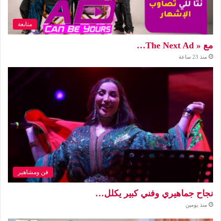
متابعة
مع « The Next Ad…
منذ 23 ساعة
فن ومشاهير
نجاح جماهيري وفني كبير يكلل…
منذ يومين