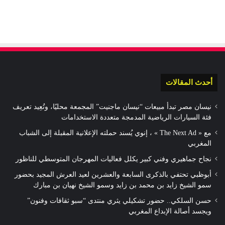
أحدث المقالات
نيسان مصر تبدأ مبيعات “نيسان ماجنيت” المجمعة محليًا، وتُعِيد تعريف
فئة السيارات الرياضية المدمجة متعددة الاستخدامات
مع « The Next Ad » ، إنوي يُسند حملته الإعلانية المقبلة إلى الشباب
المغربي
نجاح جماهيري وفني كبير يكلل فعاليات المهرجان المتوسطي للناظور
أبوظبي تحتفي بالذكرى السابعة والعشرين لعيد العرش المجيد بحضور
سمو الشيخ زايد بن محمد بن زايد وسمو الشيخ نهيان بن مبارك
حسن السلكي.. حضور تشكيلي يثري منتدى “سبو ثقافات وفنون”
ويجسد أصالة الإبداع المغربي