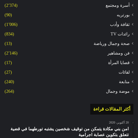
أسرة ومجتمع
(2٬374)
بورتريه
(90)
ثقافة وأدب
(1٬006)
رائدات TV
(834)
صحة وجمال ورياضة
(13)
فن ومشاهير
(2٬146)
قضايا المرأة
(17)
لقائات
(27)
متابعة
(240)
موضة وجمال
(264)
أكثر المقالات قراءة
20 أكتوبر، 2020
امن بني مكادة يتمكن من توقيف شخصين يشتبه تورطهما في قضية
تتعلق بتكوين عصابة اجرامية