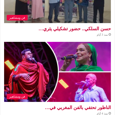
فن ومشاهير
حسن السلكي.. حضور تشكيلي يثري…
منذ 3 أيام
فن ومشاهير
الناظور تحتفي بالفن المغربي في…
منذ 4 أيام