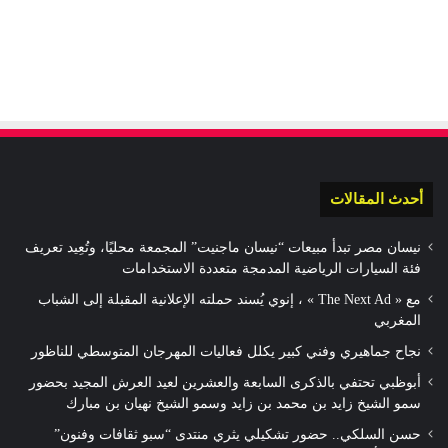
أحدث المقالات
نيسان مصر تبدأ مبيعات “نيسان ماجنيت” المجمعة محليًا، وتُعِيد تعريف
فئة السيارات الرياضية المدمجة متعددة الاستخدامات
مع « The Next Ad » ، إنوي يُسند حملته الإعلانية المقبلة إلى الشباب
المغربي
نجاح جماهيري وفني كبير يكلل فعاليات المهرجان المتوسطي للناظور
أبوظبي تحتفي بالذكرى السابعة والعشرين لعيد العرش المجيد بحضور
سمو الشيخ زايد بن محمد بن زايد وسمو الشيخ نهيان بن مبارك
حسن السلكي.. حضور تشكيلي يثري منتدى “سبو ثقافات وفنون”