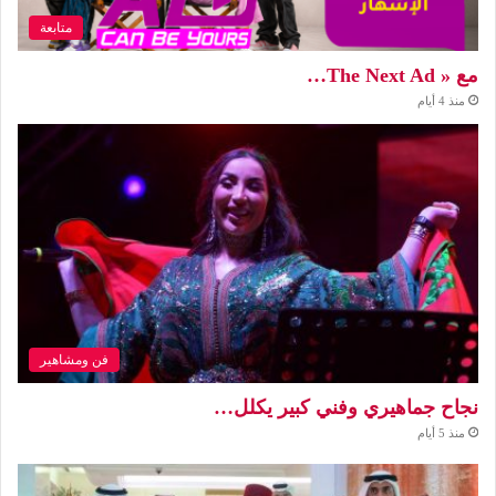
متابعة
مع « The Next Ad…
منذ 4 أيام
فن ومشاهير
نجاح جماهيري وفني كبير يكلل…
منذ 5 أيام