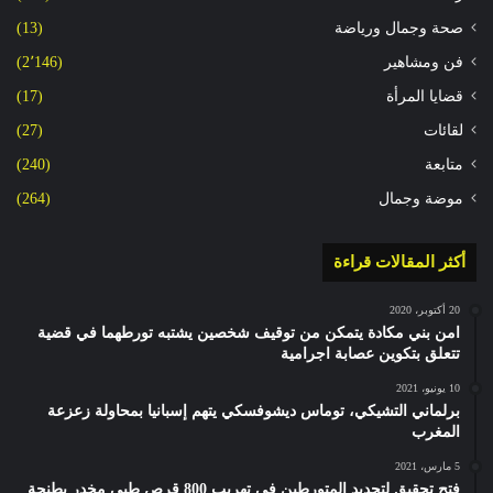
صحة وجمال ورياضة
(13)
فن ومشاهير
(2٬146)
قضايا المرأة
(17)
لقائات
(27)
متابعة
(240)
موضة وجمال
(264)
أكثر المقالات قراءة
20 أكتوبر، 2020
امن بني مكادة يتمكن من توقيف شخصين يشتبه تورطهما في قضية
تتعلق بتكوين عصابة اجرامية
10 يونيو، 2021
برلماني التشيكي، توماس ديشوفسكي يتهم إسبانيا بمحاولة زعزعة
المغرب
5 مارس، 2021
فتح تحقيق لتحديد المتورطين في تهريب 800 قرص طبي مخدر بطنجة