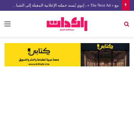
مع « The Next Ad » ، إنوي يُسند حملته الإعلانية المقبلة إلى الشباب المغربي
بحث
الق
عن