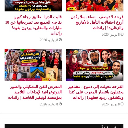
فرحة لا توصف.. نساء بسلا يقُدن
قلبت الدنيا.. طليق رجاء كوين
أروع احتفالات التأهل بالأهازيج
يفاجئ الجميع بعد تصريحاتها عن 10
والزغاريد! | رائدات
مليارات والمغاربة يردون بقوة! |
رائدات
8 يوليو، 2026
8 يوليو، 2026
الفرحة تحولت إلى دموع.. مشاهير
المعرض للفن التشكيلي والصور
يحتفلون بانتصار المغرب على كندا
الفوتوغرافية لإبداعات التلاميذ
ويكشفون ردود فعلهم! | رائدات
بمؤسسة لونيفير الخاصة | رائدات
8 يوليو، 2026
8 يوليو، 2026