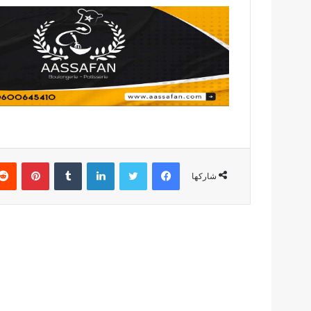
فيسبوك
تويتر
لينكدإن
بينتير
شاركها