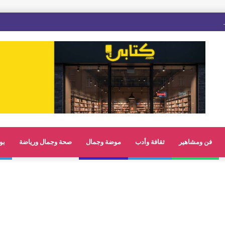
فن ومشاهير
ثقافة وأدب
موضة وجمال
صحة وجمال ورياضة
بو