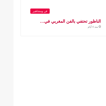
فن ومشاهير
الناظور تحتفي بالفن المغربي في…
منذ 4 أيام