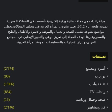
مجلة رائدات هي مجلة نسائية ورقية إلكترونية تأسست في المملكة المغربية
بمدينة طنجة عام 2012، تعنى بشؤون المرأة العربية في مختلف المجالات.تغطي
مواضيع متنوعة تشمل الصحة والجمال والموضة والأسرة والأطفال والطبخ
والسفر وغيرها. تهدف المجلة إلى تعزيز الوعي والتغيير الإيجابي في المجتمع
العربي، وإبراز الإنجازات والمساهمات المهمة للمرأة العربية.
تصنيفات
أسرة ومجتمع
(2٬374)
بورتريه
(90)
ثقافة وأدب
(1٬006)
رائدات TV
(834)
صحة وجمال ورياضة
(13)
فن ومشاهير
(2٬146)