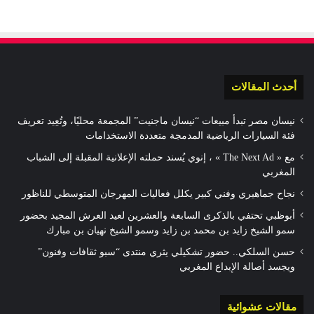
أحدث المقالات
نيسان مصر تبدأ مبيعات “نيسان ماجنيت” المجمعة محليًا، وتُعِيد تعريف
فئة السيارات الرياضية المدمجة متعددة الاستخدامات
مع « The Next Ad » ، إنوي يُسند حملته الإعلانية المقبلة إلى الشباب
المغربي
نجاح جماهيري وفني كبير يكلل فعاليات المهرجان المتوسطي للناظور
أبوظبي تحتفي بالذكرى السابعة والعشرين لعيد العرش المجيد بحضور
سمو الشيخ زايد بن محمد بن زايد وسمو الشيخ نهيان بن مبارك
حسن السلكي.. حضور تشكيلي يثري منتدى “سبو ثقافات وفنون”
ويجسد أصالة الإبداع المغربي
مقالات عشوائية