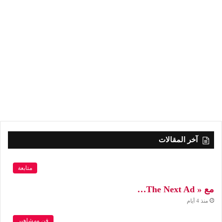
آخر المقالات
متابعة
مع « The Next Ad…
منذ 4 أيام
فن ومشاهير