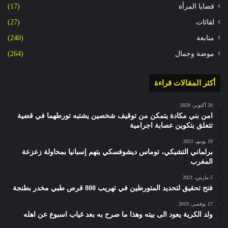
قضايا المرأة
(17)
لقائات
(27)
متابعة
(240)
موضة وجمال
(264)
أكثر المقالات قراءة
20 أكتوبر، 2020
امن بني مكادة يتمكن من توقيف شخصين يشتبه تورطهما في قضية
تتعلق بتكوين عصابة اجرامية
10 يونيو، 2021
برلماني التشيكي، توماس ديشوفسكي يتهم إسبانيا بمحاولة زعزعة
المغرب
5 مارس، 2021
فتح تحقيق لتحديد المتورطين في تهريب 800 قرص طبي مخدر بطنجة
17 نوفمبر، 2019
ولد الكرية يعود الى بيته وهذا ما صرح به بعد غياب اسبوع عن اهله