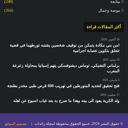
متابعة
(240)
موضة وجمال
(264)
أكثر المقالات قراءة
20 أكتوبر، 2020
امن بني مكادة يتمكن من توقيف شخصين يشتبه تورطهما في قضية
تتعلق بتكوين عصابة اجرامية
10 يونيو، 2021
برلماني التشيكي، توماس ديشوفسكي يتهم إسبانيا بمحاولة زعزعة
المغرب
5 مارس، 2021
فتح تحقيق لتحديد المتورطين في تهريب 800 قرص طبي مخدر بطنجة
17 نوفمبر، 2019
ولد الكرية يعود الى بيته وهذا ما صرح به بعد غياب اسبوع عن اهله
© حقوق النشر 2026، جميع الحقوق محفوظة لمجلة رائدات |
تصميم الموقع