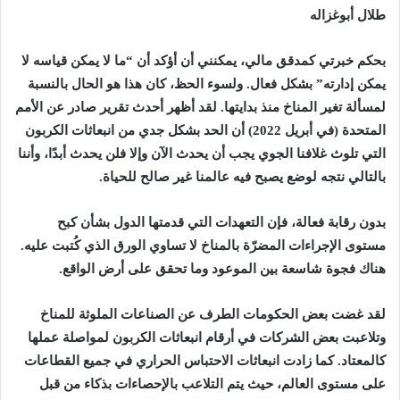
طلال أبوغزاله
بحكم خبرتي كمدقق مالي، يمكنني أن أؤكد أن “ما لا يمكن قياسه لا
يمكن إدارته” بشكل فعال. ولسوء الحظ، كان هذا هو الحال بالنسبة
لمسألة تغير المناخ منذ بدايتها. لقد أظهر أحدث تقرير صادر عن الأمم
المتحدة (في أبريل 2022) أن الحد بشكل جدي من انبعاثات الكربون
التي تلوث غلافنا الجوي يجب أن يحدث الآن وإلا فلن يحدث أبدًا، وأننا
بالتالي نتجه لوضع يصبح فيه عالمنا غير صالح للحياة.
بدون رقابة فعالة، فإن التعهدات التي قدمتها الدول بشأن كبح
مستوى الإجراءات المضرّة بالمناخ لا تساوي الورق الذي كُتبت عليه.
هناك فجوة شاسعة بين الموعود وما تحقق على أرض الواقع.
لقد غضت بعض الحكومات الطرف عن الصناعات الملوثة للمناخ
وتلاعبت بعض الشركات في أرقام انبعاثات الكربون لمواصلة عملها
كالمعتاد. كما زادت انبعاثات الاحتباس الحراري في جميع القطاعات
على مستوى العالم، حيث يتم التلاعب بالإحصاءات بذكاء من قبل