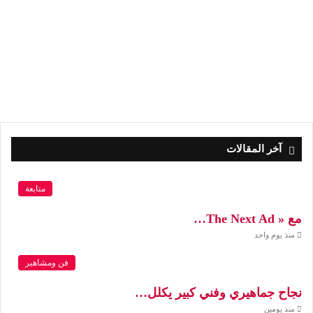
آخر المقالات
متابعة
مع « The Next Ad…
منذ يوم واحد
فن ومشاهير
نجاح جماهيري وفني كبير يكلل…
منذ يومين