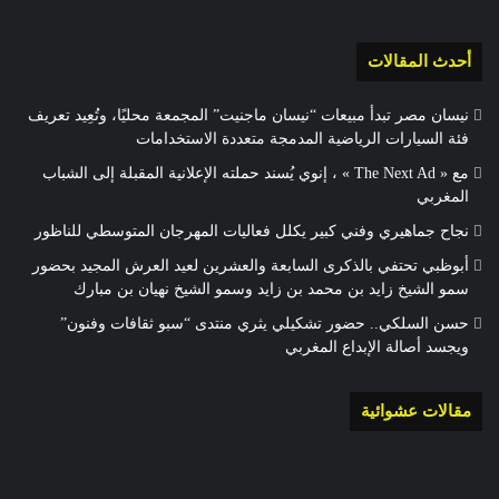
أحدث المقالات
نيسان مصر تبدأ مبيعات “نيسان ماجنيت” المجمعة محليًا، وتُعِيد تعريف
فئة السيارات الرياضية المدمجة متعددة الاستخدامات
مع « The Next Ad » ، إنوي يُسند حملته الإعلانية المقبلة إلى الشباب
المغربي
نجاح جماهيري وفني كبير يكلل فعاليات المهرجان المتوسطي للناظور
أبوظبي تحتفي بالذكرى السابعة والعشرين لعيد العرش المجيد بحضور
سمو الشيخ زايد بن محمد بن زايد وسمو الشيخ نهيان بن مبارك
حسن السلكي.. حضور تشكيلي يثري منتدى “سبو ثقافات وفنون”
ويجسد أصالة الإبداع المغربي
مقالات عشوائية