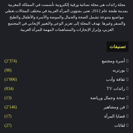
مجلة رائدات هي مجلة نسائية ورقية إلكترونية تأسست في المملكة المغربية
بمدينة طنجة عام 2012، تعنى بشؤون المرأة العربية في مختلف المجالات.تغطي
مواضيع متنوعة تشمل الصحة والجمال والموضة والأسرة والأطفال والطبخ
والسفر وغيرها. تهدف المجلة إلى تعزيز الوعي والتغيير الإيجابي في المجتمع
العربي، وإبراز الإنجازات والمساهمات المهمة للمرأة العربية.
تصنيفات
أسرة ومجتمع
(2٬374)
بورتريه
(90)
ثقافة وأدب
(1٬006)
رائدات TV
(834)
صحة وجمال ورياضة
(13)
فن ومشاهير
(2٬146)
قضايا المرأة
(17)
لقائات
(27)