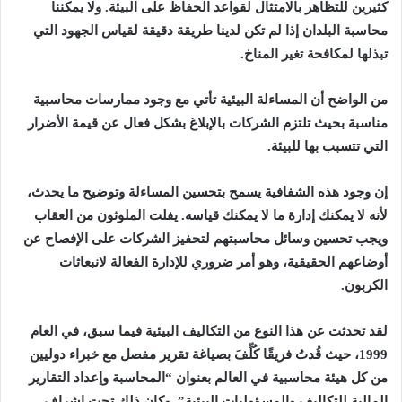
كثيرين للتظاهر بالامتثال لقواعد الحفاظ على البيئة. ولا يمكننا
محاسبة البلدان إذا لم تكن لدينا طريقة دقيقة لقياس الجهود التي
تبذلها لمكافحة تغير المناخ.
من الواضح أن المساءلة البيئية تأتي مع وجود ممارسات محاسبية
مناسبة بحيث تلتزم الشركات بالإبلاغ بشكل فعال عن قيمة الأضرار
التي تتسبب بها للبيئة.
إن وجود هذه الشفافية يسمح بتحسين المساءلة وتوضيح ما يحدث،
لأنه لا يمكنك إدارة ما لا يمكنك قياسه. يفلت الملوثون من العقاب
ويجب تحسين وسائل محاسبتهم لتحفيز الشركات على الإفصاح عن
أوضاعهم الحقيقية، وهو أمر ضروري للإدارة الفعالة لانبعاثات
الكربون.
لقد تحدثت عن هذا النوع من التكاليف البيئية فيما سبق، في العام
1999، حيث قُدتُ فريقًا كُلِّفَ بصياغة تقرير مفصل مع خبراء دوليين
من كل هيئة محاسبية في العالم بعنوان “المحاسبة وإعداد التقارير
المالية للتكاليف والمسؤوليات البيئية”. وكان ذلك تحت إشراف