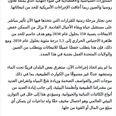
المناورات السياسية والاقتصادية في ضوء التهديد الذي يمثله تعاون
روسيا والصين ربما أعاقت الإجراءات الأمريكية للحد من انبعاثاتها.
نحن نجتاز مرحلة زمنية للقرارات التي نتخذها فيها الآن تأثير مباشر
على مستقبل حياة وبقاء الأجيال القادمة. لا يزال من الممكن خفض
الانبعاثات بنسبة 50٪ بحلول عام 2030 وهو هدف حاسم للحد من
ظاهرة الاحتباس الحراري إلى 5,1 درجة مئوية بحلول عام 2050. ومع
ذلك، فإن هذا يتطلب خفضًا عميقًا للانبعاثات ويتطلب من الصين
والولايات المتحدة العمل بجدية في هذا الصدد.
ما لم يتم اتخاذ إجراءات الآن، ستغرق بعض البلدان قريبًا تحت الماء
وسنشهد عددًا غير مسبوقًا من الكوارث الطبيعية، بما في ذلك
موجات الحر والعواصف الضخمة وزيادة شحّ المياه وانقراض العديد
من مقدراتنا الطبيعية وأنظمتنا البيئية، إلى جانب إبادة العديد من
أنواع الكائنات النباتية والحيوانية. وسيؤدي هذا إلى خلل في التوازن
البيئي العالمي وهو احتمال مخيف حقًا وله تداعيات لن يتمكن أي
مبلغ من المال أو القوة من حلها.