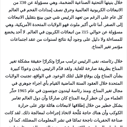
خلال بنيتها التحتية الصناعية الضخمة، وهي مسؤولة عن 30٪ من
الانبعاثات الكربونية العالمية وحرق نصف إمدادات الفحم في العالم
كل عام على الرغم من تعهد الرئيس شي جين بينغ بتقليل الانبعاثات
إلى الصفر. أما ثاني أكبر ملوث فهو الولايات المتحدة الأمريكية، وهي
مسؤولة عن حوالي 15٪ من انبعاثات الكربون في العالم. لا أحد يخضع
للمساءلة ولا دليل على وجود أية نتائج لسنوات من عقد اجتماعات
مؤتمر تغير المناخ.
خلال رئاسته، نفى الرئيس ترامب مرارًا وتكرارًا حقيقة مشكلة تغير
المناخ بطريقة صارخة للغاية. ولقد قدّم الرئيس بايدن وعودًا كبيرة
بشأن المناخ وإن بوفاءٍ قليل لتلك الوعود. في الواقع، تجنبت الولايات
المتحدة خلال العقود الستة الماضية القيام بأي اجراء جوهري في
مجال تغير المناخ. ومنذ رئاسة ليندون جونسون في عام 1965 حذّر
العلماء من أن خطر أزمة المناخ كان صارخًا وأن دول العالم تغامر
بشكل خطير من خلال إطلاقها لانبعاثات هائلة تؤثر على حرارة
الكوكب وأن هناك حاجة مُلّحة لاتخاذ إجراءات لمعالجة ذلك. لقد كانت
صناعة الحفريات ناجحة تمامًا في نشر المعلومات المضللة، كما أن