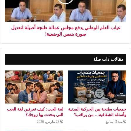
غياب العلم الوطني يدفع مجلس عمالة طنجة أصيلة لتعديل
صورة بنفس الوضعية!
مقالات ذات صلة
جمعيات بطنجة بين الحركية المدنية
لغة الحب: كيف تعرفين لغة الحب
وأسئلة الشفافية… من يراقب؟
التي يتحدث بها زوجك؟
منذ 3 أسابيع
23 مارس، 2026