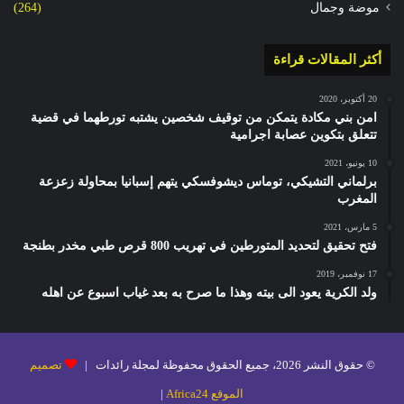
موضة وجمال
(264)
أكثر المقالات قراءة
20 أكتوبر، 2020
امن بني مكادة يتمكن من توقيف شخصين يشتبه تورطهما في قضية
تتعلق بتكوين عصابة اجرامية
10 يونيو، 2021
برلماني التشيكي، توماس ديشوفسكي يتهم إسبانيا بمحاولة زعزعة
المغرب
5 مارس، 2021
فتح تحقيق لتحديد المتورطين في تهريب 800 قرص طبي مخدر بطنجة
17 نوفمبر، 2019
ولد الكرية يعود الى بيته وهذا ما صرح به بعد غياب اسبوع عن اهله
© حقوق النشر 2026، جميع الحقوق محفوظة لمجلة رائدات |
تصميم
الموقع Africa24
|