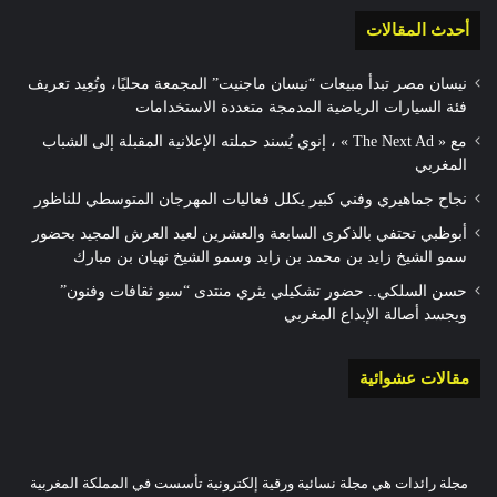
أحدث المقالات
نيسان مصر تبدأ مبيعات “نيسان ماجنيت” المجمعة محليًا، وتُعِيد تعريف
فئة السيارات الرياضية المدمجة متعددة الاستخدامات
مع « The Next Ad » ، إنوي يُسند حملته الإعلانية المقبلة إلى الشباب
المغربي
نجاح جماهيري وفني كبير يكلل فعاليات المهرجان المتوسطي للناظور
أبوظبي تحتفي بالذكرى السابعة والعشرين لعيد العرش المجيد بحضور
سمو الشيخ زايد بن محمد بن زايد وسمو الشيخ نهيان بن مبارك
حسن السلكي.. حضور تشكيلي يثري منتدى “سبو ثقافات وفنون”
ويجسد أصالة الإبداع المغربي
مقالات عشوائية
مجلة رائدات هي مجلة نسائية ورقية إلكترونية تأسست في المملكة المغربية