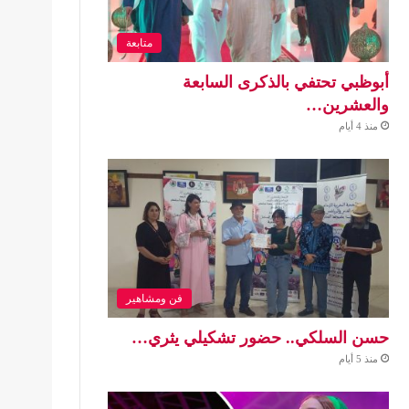
متابعة
أبوظبي تحتفي بالذكرى السابعة
والعشرين…
منذ 4 أيام
فن ومشاهير
حسن السلكي.. حضور تشكيلي يثري…
منذ 5 أيام