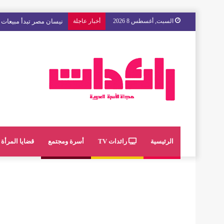
السبت, أغسطس 8 2026
أخبار عاجلة
مع « The Next Ad » ، إنوي يُسند حملته الإعلانية المقبلة إلى الشباب المغربي
الرئيسية
رائدات TV
أسرة ومجتمع
قضايا المرأة