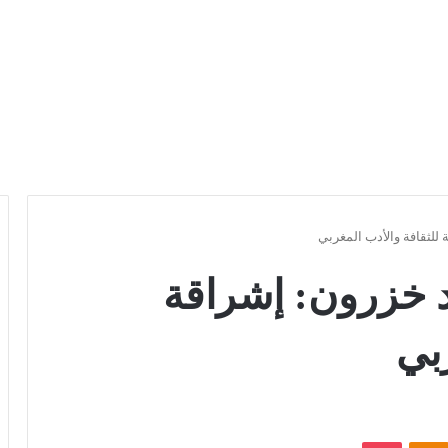
للثقافة والأدب المغربي
 خزرون: إشراقة
بي
Odnoklassniki
بوكيت