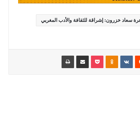
رة سعاد خزرون: إشراقة للثقافة والأدب المغربي
يست
Odnoklassniki
بوكيت
مشاركة عبر البريد
طباعة