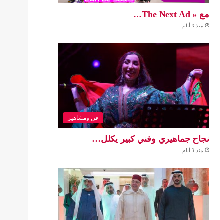
مع « The Next Ad…
منذ 3 أيام
فن ومشاهير
نجاح جماهيري وفني كبير يكلل…
منذ 3 أيام