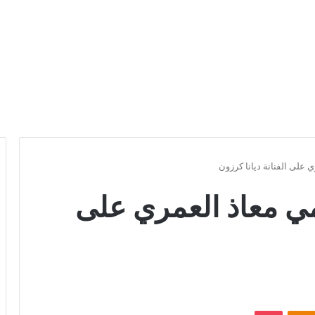
 على الفنانة ديانا كرزون
مي معاذ العمري على
Odnoklassniki
بوكيت