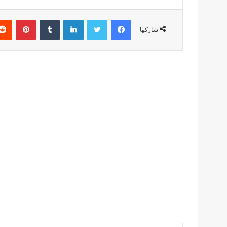
فيسبوك
تويتر
لينكدإن
بينتير
شاركها