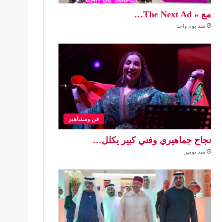
مع « The Next Ad…
منذ يوم واحد
فن ومشاهير
نجاح جماهيري وفني كبير يكلل…
منذ يومين