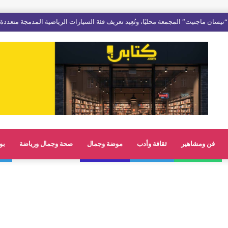
فن ومشاهير
ثقافة وأدب
موضة وجمال
صحة وجمال ورياضة
بو