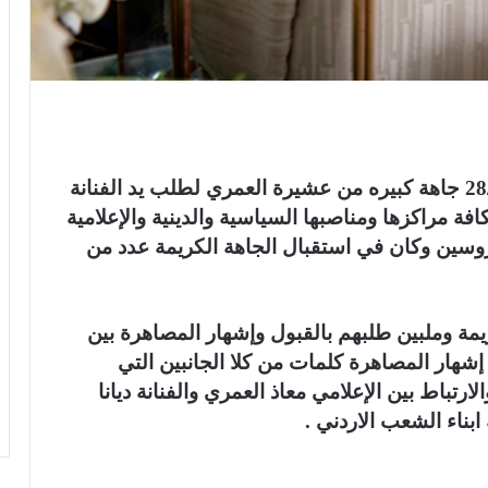
توجهت عصر اليوم الجمعة الموافق 28/2/2020 جاهة كبيره من عشيرة العمري لطلب يد الفنانة
فة مراكزها ومناصبها السياسية والدينية والإعلامية
عروسين وكان في استقبال الجاهة الكريمة عدد من
يمة وملبين طلبهم بالقبول وإشهار المصاهرة بين
هار المصاهرة كلمات من كلا الجانبين التي
تباط بين الإعلامي معاذ العمري والفنانة ديانا
بناء الشعب الاردني .