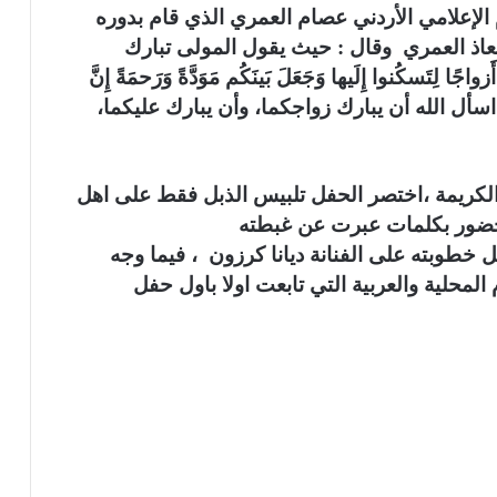
الإعلامي الأردني عصام العمري الذي قام بدوره
 معاذ العمري وقال : حيث يقول المولى تبارك
ًا لِتَسكُنوا إِلَيها وَجَعَلَ بَينَكُم مَوَدَّةً وَرَحمَةً إِنَّ
بقوله اسأل الله أن يبارك زواجكما، وأن يبارك عليكما،
الكريمة ،اختصر الحفل تلبيس الذبل فقط على اهل
لحضور بكلمات عبرت عن غبطته
 خطوبته على الفنانة ديانا كرزون ، فيما وجه
المحلية والعربية التي تابعت اولا باول حفل