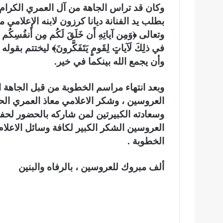
وكان قد تراس الجاهة من آل العمري الكرام 
بطلب يد الفنانة ديانا كرزون لابنه الإعلامي
وتعالى ﴿وَمِن آياتِهِ أَن خَلَقَ لَكُم مِن أَنفُسِكُم أَزواج
في ذلِكَ لَآياتٍ لِقَومٍ يَتَفَكَّرونَ﴾ ليختتم 
وأن يجمع الله بينكما في خير.
وبعد انتهاء مراسم الخطوبة من قبل الجاهة 
العروسين ، وشكر الاعلامي معاذ العمري ا
وسعادته الكبيرتين لمن شاركه بالحضور لحفل
العروسين الشكر الكبير لكافة وسائل الاعلام 
الخطوبة .
ألف مبروك للعروسين ، بالرفاه والبنين