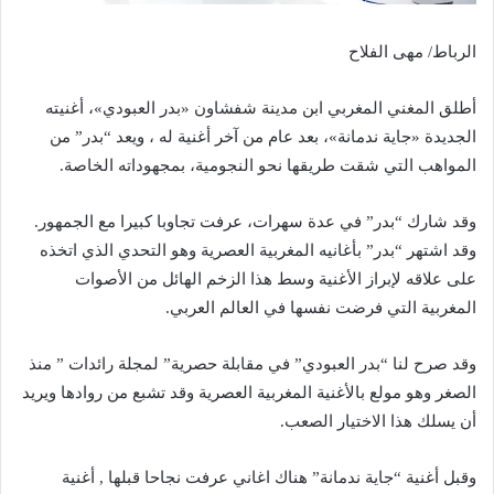
الرباط/ مهى الفلاح
أطلق المغني المغربي ابن مدينة شفشاون «بدر العبودي»، أغنيته
الجديدة «جاية ندمانة»، بعد عام من آخر أغنية له ، ويعد “بدر” من
المواهب التي شقت طريقها نحو النجومية، بمجهوداته الخاصة.
وقد شارك “بدر” في عدة سهرات، عرفت تجاوبا كبيرا مع الجمهور.
وقد اشتهر “بدر” بأغانيه المغربية العصرية وهو التحدي الذي اتخذه
على علاقه لإبراز الأغنية وسط هذا الزخم الهائل من الأصوات
المغربية التي فرضت نفسها في العالم العربي.
وقد صرح لنا “بدر العبودي” في مقابلة حصرية” لمجلة رائدات ” منذ
الصغر وهو مولع بالأغنية المغربية العصرية وقد تشبع من روادها ويريد
أن يسلك هذا الاختيار الصعب.
وقبل أغنية “جاية ندمانة” هناك اغاني عرفت نجاحا قبلها , أغنية