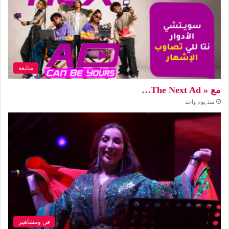
متابعة
مع « The Next Ad…
منذ يوم واحد
فن ومشاهير