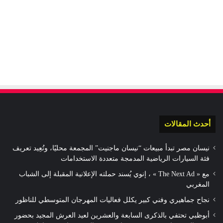
أحدث المقالات
نيسان مصر تبدأ مبيعات “نيسان ماجنيت” المجمعة محليًا، وتُعِيد تعريف
فئة السيارات الرياضية المدمجة متعددة الاستخدامات
مع « The Next Ad » ، إنوي يُسند حملته الإعلانية المقبلة إلى الشباب
المغربي
نجاح جماهيري وفني كبير يكلل فعاليات المهرجان المتوسطي للناظور
أبوظبي تحتفي بالذكرى السابعة والعشرين لعيد العرش المجيد بحضور