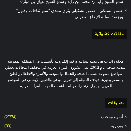
سمو الشيخ زايد بن محمد بن زايد وسمو الشيخ نهيان بن مبارك
حسن السلكي.. حضور تشكيلي يثري منتدى “سبو ثقافات وفنون”
ويجسد أصالة الإبداع المغربي
مقالات عشوائية
مجلة رائدات هي مجلة نسائية ورقية إلكترونية تأسست في المملكة المغربية
بمدينة طنجة عام 2012، تعنى بشؤون المرأة العربية في مختلف المجالات.تغطي
مواضيع متنوعة تشمل الصحة والجمال والموضة والأسرة والأطفال والطبخ
والسفر وغيرها. تهدف المجلة إلى تعزيز الوعي والتغيير الإيجابي في المجتمع
العربي، وإبراز الإنجازات والمساهمات المهمة للمرأة العربية.
تصنيفات
أسرة ومجتمع
(2٬374)
بورتريه
(90)