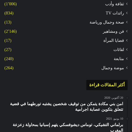
ثقافة وأدب
(1٬006)
رائدات TV
(834)
صحة وجمال ورياضة
(13)
فن ومشاهير
(2٬146)
قضايا المرأة
(17)
لقائات
(27)
متابعة
(240)
موضة وجمال
(264)
أكثر المقالات قراءة
20 أكتوبر، 2020
امن بني مكادة يتمكن من توقيف شخصين يشتبه تورطهما في قضية
تتعلق بتكوين عصابة اجرامية
10 يونيو، 2021
برلماني التشيكي، توماس ديشوفسكي يتهم إسبانيا بمحاولة زعزعة
المغرب