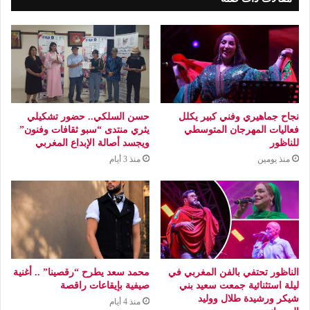
نجاح جماهيري وفني كبير يكلل
حسن السلكي.. حضور تشكيلي
فعاليات المهرجان المتوسطي
يثري منتدى “سبو ثقافات وفنون”
للناظور
ويجسد أصالة الإبداع المغربي
منذ يومين
منذ 3 أيام
الناظور تحتفي بالفن المغربي في
محمد سعد يطرح “رقصينا” .. أغنية
ليلة استثنائية جمعت سعيد بني
صيفية بإيقاعات راقصة
شيكر ورشيدة طلال ووليد
منذ 4 أيام