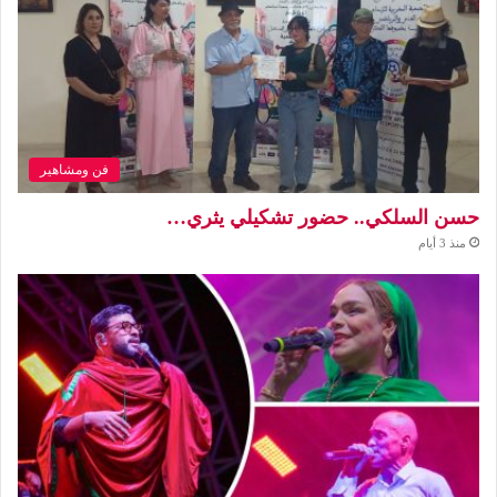
فن ومشاهير
حسن السلكي.. حضور تشكيلي يثري…
منذ 3 أيام