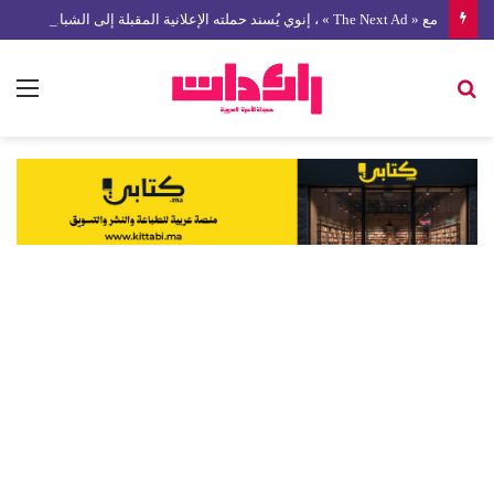
مع « The Next Ad » ، إنوي يُسند حملته الإعلانية المقبلة إلى الشباب المغربي
بحث
الق
عن