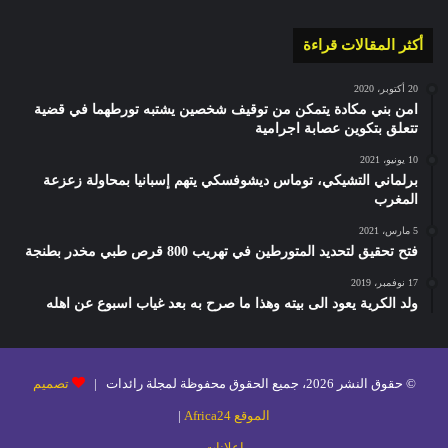
أكثر المقالات قراءة
20 أكتوبر، 2020
امن بني مكادة يتمكن من توقيف شخصين يشتبه تورطهما في قضية
تتعلق بتكوين عصابة اجرامية
10 يونيو، 2021
برلماني التشيكي، توماس ديشوفسكي يتهم إسبانيا بمحاولة زعزعة
المغرب
5 مارس، 2021
فتح تحقيق لتحديد المتورطين في تهريب 800 قرص طبي مخدر بطنجة
17 نوفمبر، 2019
ولد الكرية يعود الى بيته وهذا ما صرح به بعد غياب اسبوع عن اهله
© حقوق النشر 2026، جميع الحقوق محفوظة لمجلة رائدات |
تصميم
الموقع Africa24
|
إعلانات