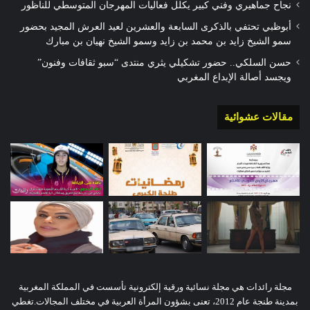
نجاح جماهيري وفني كبير يكلل فعاليات المهرجان المتوسطي للناظور
أبوظبي تحتفي بالذكرى السابعة والعشرين لعيد العرش المجيد بحضور
سمو الشيخ زايد بن محمد بن زايد وسمو الشيخ نهيان بن مبارك
حسن السلكي.. حضور تشكيلي يثري منتدى “سبو ثقافات وفنون”
ويجسد أصالة الإبداع المغربي
مقالات عشوائية
مجلة رائدات هي مجلة نسائية ورقية إلكترونية تأسست في المملكة المغربية
بمدينة طنجة عام 2012، تعنى بشؤون المرأة العربية في مختلف المجالات.تغطي