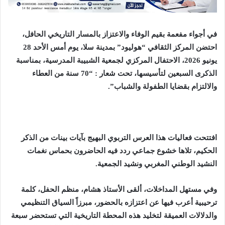
في أجواء مفعمة بقيم الوفاء والاعتزاز بالمسار التاريخي الحافل،
احتضن المركز الثقافي “هوليود” بمدينة سلا، يوم أمس الأحد 28
يونيو 2026، الاحتفال المركزي لجمعية الشبيبة المدرسية، بمناسبة
الذكرى السبعين لتأسيسها، تحت شعار : “70 سنة من العطاء
والالتزام بقضايا الطفولة والشباب”.
​افتتحت فعاليات هذا العرس التربوي البهيج بآيات بينات من الذكر
الحكيم، تلاها خشوع جماعي ردد فيه الحاضرون بحماس نغمات
النشيد الوطني المغربي ونشيد الجمعية.
​وفي مستهل المداخلات، ألقى الأستاذ هشام، منظم الحفل، كلمة
ترحيبية أعرب فيها عن اعتزازه بالحضور، مبرزاً السياق التنظيمي
والدلالات العميقة لتخليد هذه المحطة التاريخية التي تستحضر سبعة