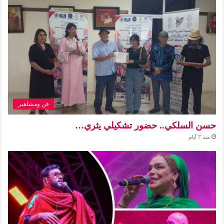
فن ومشاهير
حسن السلكي.. حضور تشكيلي يثري…
منذ 7 أيام