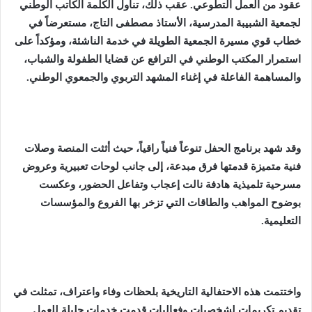
عقود من العمل التطوعي. عقب ذلك، تناول الكلمة الكاتب الوطني
لجمعية الشبيبة المدرسية، الأستاذ مصطفى التاج، مستعرضاً في
خطاب قوي مسيرة الجمعية الطويلة في خدمة الناشئة، ومؤكداً على
استمرار المكتب الوطني في الترافع عن قضايا الطفولة والشباب،
والمساهمة الفاعلة في إغناء المشهد التربوي والجمعوي الوطني.
​وقد شهد برنامج الحفل تنوعاً فنياً راقياً، حيث أثثت المنصة وصلات
فنية متميزة قدمتها فرق مبدعة، إلى جانب لوحات تعبيرية وعروض
مسرحية تلميذية هادفة نالت إعجاب وتفاعل الحضور، وعكست
بوضوح المواهب والطاقات التي تزخر بها الفروع والمؤسسات
التعليمية.
​واختتمت هذه الاحتفالية التاريخية بلحظات وفاء واعتراف، تمثلت في
تقديم تكريمات لشخصيات وفعاليات قدمت خدمات جليلة للعمل