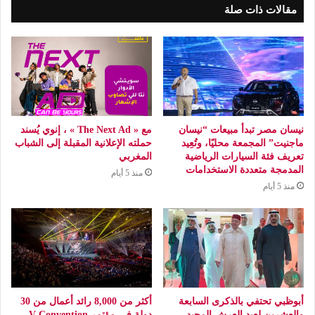
مقالات ذات صلة
نيسان مصر تبدأ مبيعات “نيسان
مع « The Next Ad » ، إنوي يُسند
ماجنيت” المجمعة محليًا، وتُعِيد
حملته الإعلانية المقبلة إلى الشباب
تعريف فئة السيارات الرياضية
المغربي
المدمجة متعددة الاستخدامات
منذ 5 أيام
منذ 5 أيام
أبوظبي تحتفي بالذكرى السابعة
أكثر من 8,000 رائد أعمال من 30
والعشرين لعيد العرش المجيد
دولة في مؤتمر V-Convention