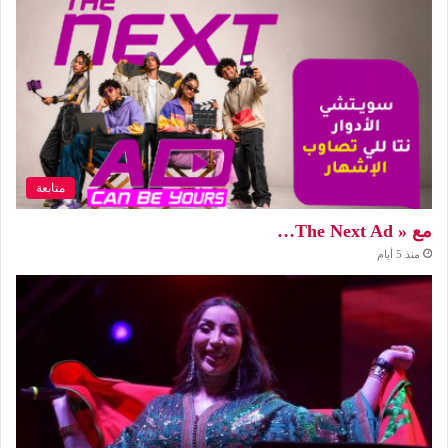
متابعة
مع « The Next Ad…
منذ 5 أيام