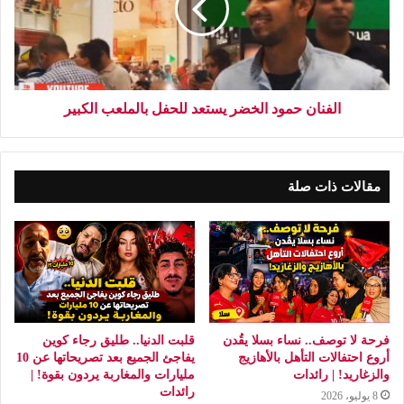
الفنان حمود الخضر يستعد للحفل بالملعب الكبير
مقالات ذات صلة
فرحة لا توصف.. نساء بسلا يقُدن
قلبت الدنيا.. طليق رجاء كوين
أروع احتفالات التأهل بالأهازيج
يفاجئ الجميع بعد تصريحاتها عن 10
والزغاريد! | رائدات
مليارات والمغاربة يردون بقوة! |
رائدات
8 يوليو، 2026