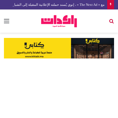
مع « The Next Ad » ، إنوي يُسند حملته الإعلانية المقبلة إلى الشباب المغربي
بحث
الق
عن