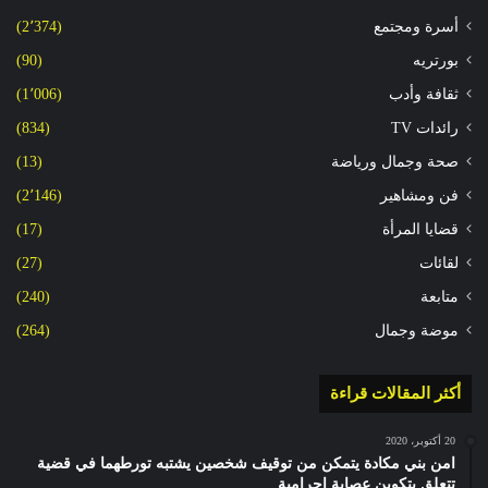
أسرة ومجتمع
(2٬374)
بورتريه
(90)
ثقافة وأدب
(1٬006)
رائدات TV
(834)
صحة وجمال ورياضة
(13)
فن ومشاهير
(2٬146)
قضايا المرأة
(17)
لقائات
(27)
متابعة
(240)
موضة وجمال
(264)
أكثر المقالات قراءة
20 أكتوبر، 2020
امن بني مكادة يتمكن من توقيف شخصين يشتبه تورطهما في قضية
تتعلق بتكوين عصابة اجرامية