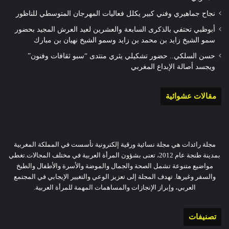
نجاح جماهيري وفني كبير يكلل فعاليات المهرجان المتوسطي للناظور
أبوظبي تحتفي بالذكرى السابعة والعشرين لعيد العرش المجيد بحضور
سمو الشيخ زايد بن محمد بن زايد وسمو الشيخ نهيان بن مبارك
حسن السلكي.. حضور تشكيلي يثري منتدى “سبو ثقافات وفنون”
ويجسد أصالة الإبداع المغربي
مقالات عشوائية
مجلة رائدات هي مجلة نسائية ورقية إلكترونية تأسست في المملكة المغربية
بمدينة طنجة عام 2012، تعنى بشؤون المرأة العربية في مختلف المجالات.تغطي
مواضيع متنوعة تشمل الصحة والجمال والموضة والأسرة والأطفال والطبخ
والسفر وغيرها. تهدف المجلة إلى تعزيز الوعي والتغيير الإيجابي في المجتمع
العربي، وإبراز الإنجازات والمساهمات المهمة للمرأة العربية.
تصنيفات