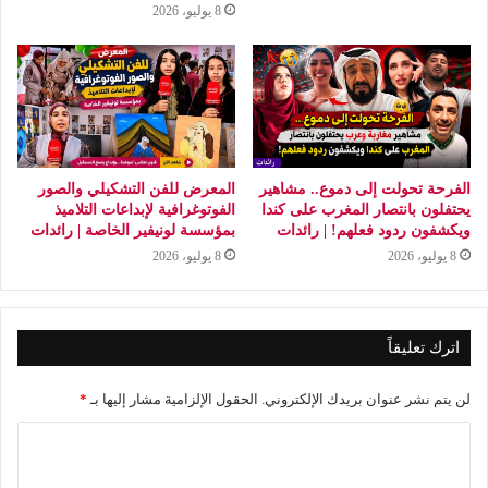
8 يوليو، 2026
الفرحة تحولت إلى دموع.. مشاهير
المعرض للفن التشكيلي والصور
يحتفلون بانتصار المغرب على كندا
الفوتوغرافية لإبداعات التلاميذ
ويكشفون ردود فعلهم! | رائدات
بمؤسسة لونيفير الخاصة | رائدات
8 يوليو، 2026
8 يوليو، 2026
اترك تعليقاً
لن يتم نشر عنوان بريدك الإلكتروني.
الحقول الإلزامية مشار إليها بـ
*
ا
ل