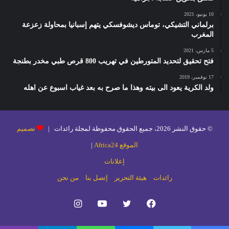
10 يونيو، 2021
برلماني التشيكي، توماس ديشوفسكي يتهم إسبانيا بمحاولة زعزعة
المغرب
5 مارس، 2021
فتح تحقيق لتحديد المتورطين في تهريب 800 قرص طبي مخدر بطنجة
17 نوفمبر، 2019
ولد الكرية يعود الى بيته وهذا ما صرح به بعد غياب اسبوع عن اهله
© حقوق النشر 2026، جميع الحقوق محفوظة لمجلة رائدات |
تصميم
الموقع Africa24
|
إعلانات
رائدات
هيئة التحرير
إتصل بنا
من نحن
فيسبوك
تويتر
يوتيوب
انستقرام