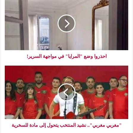
احذروا وضع "المرايا" في مواجهة السرير!
"مغربي مغربي".. نشيد المنتخب يتحول إلى مادة للسخرية