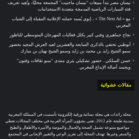
نيسان مصر تبدأ مبيعات “نيسان ماجنيت” المجمعة محليًا، وتُعِيد تعريف
فئة السيارات الرياضية المدمجة متعددة الاستخدامات
مع « The Next Ad » ، إنوي يُسند حملته الإعلانية المقبلة إلى الشباب
المغربي
نجاح جماهيري وفني كبير يكلل فعاليات المهرجان المتوسطي للناظور
أبوظبي تحتفي بالذكرى السابعة والعشرين لعيد العرش المجيد بحضور
سمو الشيخ زايد بن محمد بن زايد وسمو الشيخ نهيان بن مبارك
حسن السلكي.. حضور تشكيلي يثري منتدى “سبو ثقافات وفنون”
ويجسد أصالة الإبداع المغربي
مقالات عشوائية
مجلة رائدات هي مجلة نسائية ورقية إلكترونية تأسست في المملكة المغربية
بمدينة طنجة عام 2012، تعنى بشؤون المرأة العربية في مختلف المجالات.تغطي
مواضيع متنوعة تشمل الصحة والجمال والموضة والأسرة والأطفال والطبخ
والسفر وغيرها. تهدف المجلة إلى تعزيز الوعي والتغيير الإيجابي في المجتمع