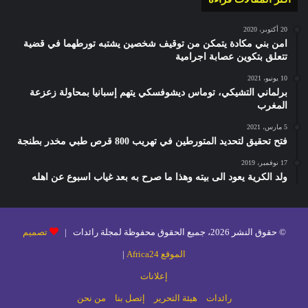
20 أكتوبر، 2020
امن بني مكادة يتمكن من توقيف شخصين يشتبه تورطهما في قضية
تتعلق بتكوين عصابة اجرامية
10 يونيو، 2021
برلماني التشيكي، توماس ديشوفسكي يتهم إسبانيا بمحاولة زعزعة
المغرب
5 مارس، 2021
فتح تحقيق لتحديد المتورطين في تهريب 800 قرص طبي مخدر بطنجة
17 نوفمبر، 2019
ولد الكرية يعود الى بيته وهذا ما صرح به بعد غياب اسبوع عن اهله
© حقوق النشر 2026، جميع الحقوق محفوظة لمجلة رائدات |
تصميم
الموقع Africa24
|
إعلانات
رائدات
هيئة التحرير
إتصل بنا
من نحن