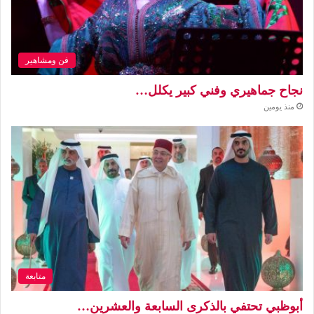
فن ومشاهير
نجاح جماهيري وفني كبير يكلل…
منذ يومين
متابعة
أبوظبي تحتفي بالذكرى السابعة والعشرين…