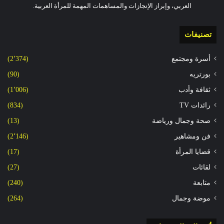
العربي، وإبراز الإنجازات والمساهمات المهمة للمرأة العربية.
تصنيفات
أسرة ومجتمع
(2٬374)
بورتريه
(90)
ثقافة وأدب
(1٬006)
رائدات TV
(834)
صحة وجمال ورياضة
(13)
فن ومشاهير
(2٬146)
قضايا المرأة
(17)
لقائات
(27)
متابعة
(240)
موضة وجمال
(264)