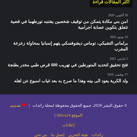
أكثر المقالات قراءة
20 أكتوبر، 2020
امن بني مكادة يتمكن من توقيف شخصين يشتبه تورطهما في قضية
تتعلق بتكوين عصابة اجرامية
10 يونيو، 2021
برلماني التشيكي، توماس ديشوفسكي يتهم إسبانيا بمحاولة زعزعة
المغرب
5 مارس، 2021
فتح تحقيق لتحديد المتورطين في تهريب 800 قرص طبي مخدر بطنجة
17 نوفمبر، 2019
ولد الكرية يعود الى بيته وهذا ما صرح به بعد غياب اسبوع عن اهله
© حقوق النشر 2026، جميع الحقوق محفوظة لمجلة رائدات |
تصميم
الموقع Africa24
|
إعلانات
رائدات
هيئة التحرير
إتصل بنا
من نحن