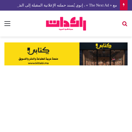
مع « The Next Ad » ، إنوي يُسند حملته الإعلانية المقبلة إلى الشباب المغربي
بحث
الق
عن