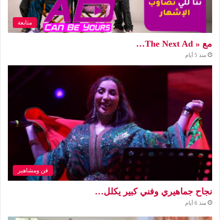
متابعة
مع « The Next Ad…
منذ 5 أيام
فن ومشاهير
نجاح جماهيري وفني كبير يكلل…
منذ 6 أيام