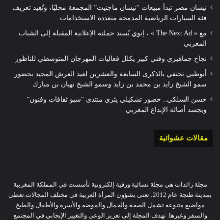
نيسان مصر تبدأ مبيعات “نيسان ماجنيت” المجمعة محليًا، وتُعِيد تعريف
فئة السيارات الرياضية المدمجة متعددة الاستخدامات
مع « The Next Ad » ، إنوي يُسند حملته الإعلانية المقبلة إلى الشباب
المغربي
نجاح جماهيري وفني كبير يكلل فعاليات المهرجان المتوسطي للناظور
أبوظبي تحتفي بالذكرى السابعة والعشرين لعيد العرش المجيد بحضور
سمو الشيخ زايد بن محمد بن زايد وسمو الشيخ نهيان بن مبارك
حسن السلكي.. حضور تشكيلي يثري منتدى “سبو ثقافات وفنون”
ويجسد أصالة الإبداع المغربي
مقالات عشوائية
مجلة رائدات هي مجلة نسائية ورقية إلكترونية تأسست في المملكة المغربية
بمدينة طنجة عام 2012، تعنى بشؤون المرأة العربية في مختلف المجالات.تغطي
مواضيع متنوعة تشمل الصحة والجمال والموضة والأسرة والأطفال والطبخ
والسفر وغيرها. تهدف المجلة إلى تعزيز الوعي والتغيير الإيجابي في المجتمع