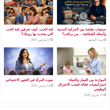
جمعيات بطنجة بين الحركية المدنية
لغة الحب: كيف تعرفين لغة الحب
وأسئلة الشفافية… من يراقب؟
التي يتحدث بها زوجك؟
منذ 3 أسابيع
23 مارس، 2026
الموازنة بين العمل والحياة:
صوت المرأة في التغيير الاجتماعي
استراتيجيات فعالة لتجنب الاحتراق
14 مارس، 2026
الوظيفي
15 مارس، 2026