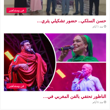
فن ومشاهير
حسن السلكي.. حضور تشكيلي يثري…
منذ 5 أيام
فن ومشاهير
الناظور تحتفي بالفن المغربي في…
منذ 6 أيام