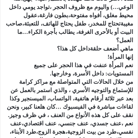
الوعي…) واليوم مع ظروف الحجر ،تواجد يومي داخل
محيط مغلق، أفواه مفتوحة،بطون فارغة،عقول
مغيبةتحتاج للمخدر، طفل يحتاج للهاتف، للتعبئة،صاحب
البيت أو بالأحرى الغرفة، يطالب بأجرة الكراء…ما
العمل؟
ماهي أضعف حلقةداخل كل هذا؟
إنها المرأة!
نعم المرأة عنفت في هذا الحجر على جميع
المستويات: داخل الأسرة، وخارجها.
من خلال الحالات التي المتواصلة مع مراكز كرامة
للإستماع والتوجيه الأسري ، والذي استمر بالعمل عن
بعد عبر ثلاثة أرقام هاتفية، الواتساب، الميسنجير وكذا
لقاءات مباشرة في الفيسبوك …كان هلعنا كبير، ونحن
نقف على كل هذه الأنواع من العنف ، في ظرف وجيز.
نعم ،عنف جسدي، عنف جنسي، عنف اقتصادي،عنف
نفسي،طرد من بيت الزوجية،هجرة الزوج،طرد الأبناء،