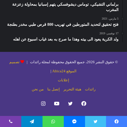
برلماني التشيكي، توماس ديشوفسكي يتهم إسبانيا بمحاولة زعزعة
المغرب
5 مارس، 2021
فتح تحقيق لتحديد المتورطين في تهريب 800 قرص طبي مخدر بطنجة
17 نوفمبر، 2019
ولد الكرية يعود الى بيته وهذا ما صرح به بعد غياب اسبوع عن اهله
© حقوق النشر 2026، جميع الحقوق محفوظة لمجلة رائدات |
تصميم
الموقع Africa24
|
إعلانات
رائدات
هيئة التحرير
إتصل بنا
من نحن
فيسبوك
تويتر
يوتيوب
انستقرام
يسبوك
تويتر
ماسنجر
واتساب
تيلقرام
ڤايبر