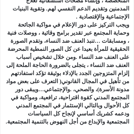
المتخصصة ، وإنشاء مصحات استشفائية لعلاج
المدمنين وتقديم الدعم النفسي لهم. وتقوية البنيات
الإجتماعية والإقتصادية .
ويجب التركيز على دور الإعلام في مواكبة الجائحة
وحماية المجتمع عبر تقدير برامج وقائية ، ووصلات فنية
، ومسابقات …تنبذ العنف ضد النساء، وتقدم الصورة
الحقيقية للمرأة بعيدا عن كل الصور النمطية المحرضة
على العنف ضد النساء .ومن خلال تشخيص أسباب
العنف ضد النساء ، يتجلى بالضرورة الحاجة الملحة إلى
إلزام المتزوجين الجدد بالإدلاء بوثيقة تؤكد استفادتهم
من تأهيل في المجال القانوني( التعرف على بعض مواد
مدونة الأسرة)، والصحي، .والإجتماعي…ويبقى دور
المجتمع المدني كقوة اقتراحية، ترافعية، ومواكبة في
كل الأحوال وبالتالي الإستثمار في المجتمع المدني
ودعمه كشريك أساسي لإنجاح كل السياسات
المجتمعية والإبداع من أجل النهوض بالتنمية المجتمعية.