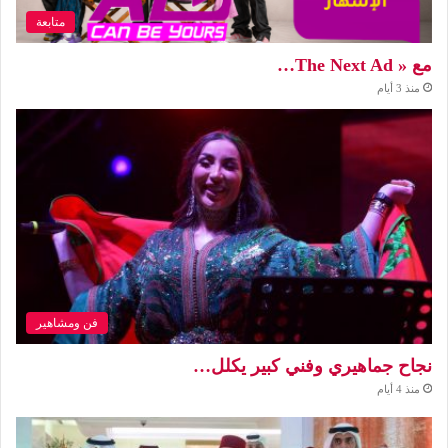
متابعة
مع « The Next Ad…
منذ 3 أيام
فن ومشاهير
نجاح جماهيري وفني كبير يكلل…
منذ 4 أيام