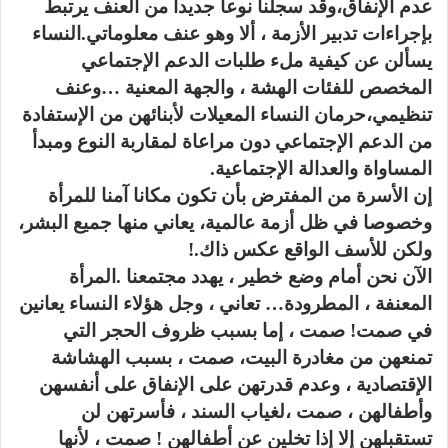
عدم الإنفاق،وقد سجلنا نوعا جديدا من العنف يرتبط
بإجراءات تدبير الأزمة ، ألا وهو عنف معلوماتي.النساء
يسألن عن كيفية ملء طلبات الدعم الإجتماعي
المخصص للفئات الهشة ، والجهة المعنية …وعنف
تنظيمي،حرمان النساء المعيلات لأبنائهن من الإستفادة
من الدعم الإجتماعي دون مراعاة لمقاربة النوع ومبدأ
المساواة والعدالة الإجتماعية.
إن الأسرة من المفترض بأن تكون مكانا آمنا للمرأة
وخصوصا في ظل أزمة عالمية، يعاني منها جميع البشر،
ولكن للأسف الواقع عكس ذاك.!
الآن نحن أمام وضع خطير ، يهدد مجتمعنا .المرأة
المعنفة ، المطرودة… تعاني ، وجل هؤلاء النساء يعانين
في صمت! صمت ، إما بسبب ظروف الحجر التي
تمنعهن من مغادرة البيت، صمت ، بسبب الهشاشة
الإقتصادية ، وعدم قدرتهن على الإنفاق على أنفسهن
وأطفالهن ، صمت ،لغياب السند ، فأسرتهن لن
تستقبلهن إلا إذا تخلين عن أطفالهن ! صمت ، لأنها