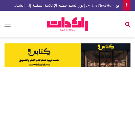
مع « The Next Ad » ، إنوي يُسند حملته الإعلانية المقبلة إلى الشباب المغربي
بحث
الق
عن