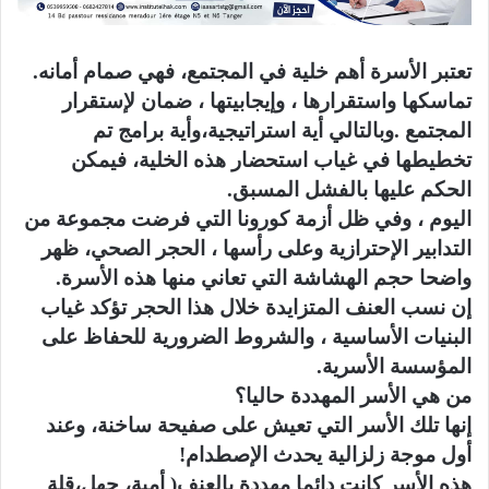
تعتبر الأسرة أهم خلية في المجتمع، فهي صمام أمانه.
تماسكها واستقرارها ، وإيجابيتها ، ضمان لإستقرار
المجتمع .وبالتالي أية استراتيجية،وأية برامج تم
تخطيطها في غياب استحضار هذه الخلية، فيمكن
الحكم عليها بالفشل المسبق.
اليوم ، وفي ظل أزمة كورونا التي فرضت مجموعة من
التدابير الإحترازية وعلى رأسها ، الحجر الصحي، ظهر
واضحا حجم الهشاشة التي تعاني منها هذه الأسرة.
إن نسب العنف المتزايدة خلال هذا الحجر تؤكد غياب
البنيات الأساسية ، والشروط الضرورية للحفاظ على
المؤسسة الأسرية.
من هي الأسر المهددة حاليا؟
إنها تلك الأسر التي تعيش على صفيحة ساخنة، وعند
أول موجة زلزالية يحدث الإصطدام!
هذه الأسر كانت دائما مهددة بالعنف( أمية، جهل،قلة