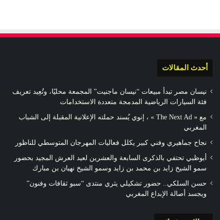
أحدث المقالات
نيسان مصر تبدأ مبيعات “نيسان ماجنيت” المجمعة محليًا، وتُعِيد تعريف
فئة السيارات الرياضية المدمجة متعددة الاستخدامات
مع « The Next Ad » ، إنوي يُسند حملته الإعلانية المقبلة إلى الشباب
المغربي
نجاح جماهيري وفني كبير يكلل فعاليات المهرجان المتوسطي للناظور
أبوظبي تحتفي بالذكرى السابعة والعشرين لعيد العرش المجيد بحضور
سمو الشيخ زايد بن محمد بن زايد وسمو الشيخ نهيان بن مبارك
حسن السلكي.. حضور تشكيلي يثري منتدى “سبو ثقافات وفنون”
ويجسد أصالة الإبداع المغربي