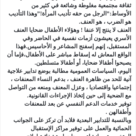
ثقافة مجتمعية مغلوطة وشائعة في كثير من
الأوساط:”الرجل من حقه تأديب المرأة!”وهذا التأديب
هو الضرب ، هو العنف.
العنف لا ينتج إلا عنفا ! وهؤلاء الأطفال ضحايا العنف
الأسري يعيشون أزمات نفسية في الحاضر وفي
المستقبل، إنهم إسفنج المشاعر و الأحاسيس.فهذا
الواقع المعاش له إسقاط مباشر على الأطفال،فإما أن
يصبحوا أطفالا ضحايا، أو أطفالا متسلطين.
اليوم، السياسات العمومية مطالبة بوضع تدابير علاجية
آنية للحد من ظاهرة العنف ، بدعم النساء المعنفات ،
إجتماعيا واقتصاديا ، وعزل المعنف ومنعه من التواصل
مع الضحية إلى حين إتخاذ الإجراءات القانونية.
توفير خدمات الدعم النفسي عن بعد للمعنفات
وأطفالهن .
وبالنسبة للتدابير البعدية فلابد أن تركز على الجوانب
الحمائية والعمل على توفير مراكز الإستقبال