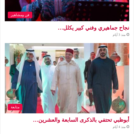
فن ومشاهير
نجاح جماهيري وفني كبير يكلل…
منذ 3 أيام
متابعة
أبوظبي تحتفي بالذكرى السابعة والعشرين…
منذ 4 أيام