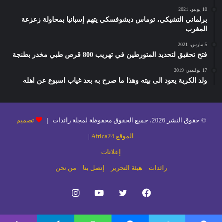
10 يونيو، 2021
برلماني التشيكي، توماس ديشوفسكي يتهم إسبانيا بمحاولة زعزعة
المغرب
5 مارس، 2021
فتح تحقيق لتحديد المتورطين في تهريب 800 قرص طبي مخدر بطنجة
17 نوفمبر، 2019
ولد الكرية يعود الى بيته وهذا ما صرح به بعد غياب اسبوع عن اهله
© حقوق النشر 2026، جميع الحقوق محفوظة لمجلة رائدات |
تصميم
الموقع Africa24
|
إعلانات
رائدات
هيئة التحرير
إتصل بنا
من نحن
فيسبوك
تويتر
يوتيوب
انستقرام