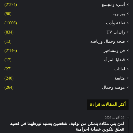
أسرة ومجتمع
(2٬374)
بورتريه
(90)
ثقافة وأدب
(1٬006)
رائدات TV
(834)
صحة وجمال ورياضة
(13)
فن ومشاهير
(2٬146)
قضايا المرأة
(17)
لقائات
(27)
متابعة
(240)
موضة وجمال
(264)
أكثر المقالات قراءة
20 أكتوبر، 2020
امن بني مكادة يتمكن من توقيف شخصين يشتبه تورطهما في قضية
تتعلق بتكوين عصابة اجرامية