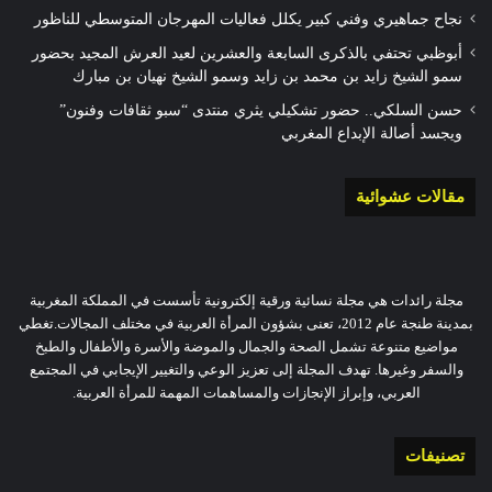
نجاح جماهيري وفني كبير يكلل فعاليات المهرجان المتوسطي للناظور
أبوظبي تحتفي بالذكرى السابعة والعشرين لعيد العرش المجيد بحضور
سمو الشيخ زايد بن محمد بن زايد وسمو الشيخ نهيان بن مبارك
حسن السلكي.. حضور تشكيلي يثري منتدى “سبو ثقافات وفنون”
ويجسد أصالة الإبداع المغربي
مقالات عشوائية
مجلة رائدات هي مجلة نسائية ورقية إلكترونية تأسست في المملكة المغربية
بمدينة طنجة عام 2012، تعنى بشؤون المرأة العربية في مختلف المجالات.تغطي
مواضيع متنوعة تشمل الصحة والجمال والموضة والأسرة والأطفال والطبخ
والسفر وغيرها. تهدف المجلة إلى تعزيز الوعي والتغيير الإيجابي في المجتمع
العربي، وإبراز الإنجازات والمساهمات المهمة للمرأة العربية.
تصنيفات