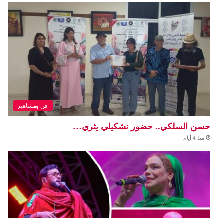
فن ومشاهير
حسن السلكي.. حضور تشكيلي يثري…
منذ 4 أيام