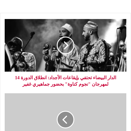
الدار البيضاء تحتفي بإيقاعات الأجداد: انطلاق الدورة 14
لمهرجان "نجوم كناوة" بحضور جماهيري غفير