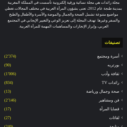
مجلة رائدات هي مجلة نسائية ورقية إلكترونية تأسست في المملكة المغربية
بمدينة طنجة عام 2012، تعنى بشؤون المرأة العربية في مختلف المجالات.تغطي
مواضيع متنوعة تشمل الصحة والجمال والموضة والأسرة والأطفال والطبخ
والسفر وغيرها. تهدف المجلة إلى تعزيز الوعي والتغيير الإيجابي في المجتمع
العربي، وإبراز الإنجازات والمساهمات المهمة للمرأة العربية.
تصنيفات
أسرة ومجتمع
(2٬374)
بورتريه
(90)
ثقافة وأدب
(1٬006)
رائدات TV
(834)
صحة وجمال ورياضة
(13)
فن ومشاهير
(2٬146)
قضايا المرأة
(17)
لقائات
(27)
متابعة
(240)