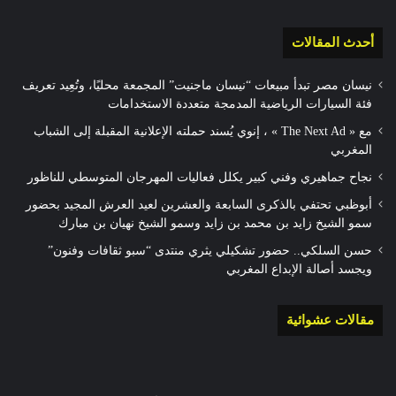
أحدث المقالات
نيسان مصر تبدأ مبيعات “نيسان ماجنيت” المجمعة محليًا، وتُعِيد تعريف
فئة السيارات الرياضية المدمجة متعددة الاستخدامات
مع « The Next Ad » ، إنوي يُسند حملته الإعلانية المقبلة إلى الشباب
المغربي
نجاح جماهيري وفني كبير يكلل فعاليات المهرجان المتوسطي للناظور
أبوظبي تحتفي بالذكرى السابعة والعشرين لعيد العرش المجيد بحضور
سمو الشيخ زايد بن محمد بن زايد وسمو الشيخ نهيان بن مبارك
حسن السلكي.. حضور تشكيلي يثري منتدى “سبو ثقافات وفنون”
ويجسد أصالة الإبداع المغربي
مقالات عشوائية