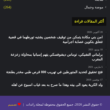
موضة وجمال
(264)
أكثر المقالات قراءة
20 أكتوبر، 2020
امن بني مكادة يتمكن من توقيف شخصين يشتبه تورطهما في قضية
تتعلق بتكوين عصابة اجرامية
10 يونيو، 2021
برلماني التشيكي، توماس ديشوفسكي يتهم إسبانيا بمحاولة زعزعة
المغرب
5 مارس، 2021
فتح تحقيق لتحديد المتورطين في تهريب 800 قرص طبي مخدر بطنجة
17 نوفمبر، 2019
ولد الكرية يعود الى بيته وهذا ما صرح به بعد غياب اسبوع عن اهله
© حقوق النشر 2026، جميع الحقوق محفوظة لمجلة رائدات |
تصميم