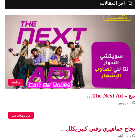
آخر المقالات
متابعة
مع « The Next Ad…
منذ يومين
فن ومشاهير
نجاح جماهيري وفني كبير يكلل…
منذ 3 أيام