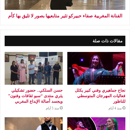
الفنانة المغربية صفاء حبيركو تثير متابعيها بصور لا تليق بها كأم
مقالات ذات صلة
نجاح جماهيري وفني كبير يكلل
حسن السلكي.. حضور تشكيلي
فعاليات المهرجان المتوسطي
يثري منتدى “سبو ثقافات وفنون”
للناظور
ويجسد أصالة الإبداع المغربي
منذ 4 أيام
منذ 5 أيام