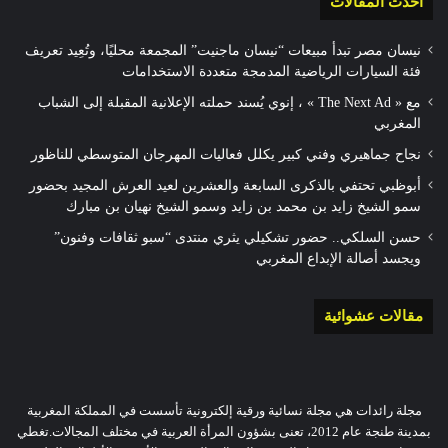
أحدث المقالات
نيسان مصر تبدأ مبيعات “نيسان ماجنيت” المجمعة محليًا، وتُعِيد تعريف
فئة السيارات الرياضية المدمجة متعددة الاستخدامات
مع « The Next Ad » ، إنوي يُسند حملته الإعلانية المقبلة إلى الشباب
المغربي
نجاح جماهيري وفني كبير يكلل فعاليات المهرجان المتوسطي للناظور
أبوظبي تحتفي بالذكرى السابعة والعشرين لعيد العرش المجيد بحضور
سمو الشيخ زايد بن محمد بن زايد وسمو الشيخ نهيان بن مبارك
حسن السلكي.. حضور تشكيلي يثري منتدى “سبو ثقافات وفنون”
ويجسد أصالة الإبداع المغربي
مقالات عشوائية
مجلة رائدات هي مجلة نسائية ورقية إلكترونية تأسست في المملكة المغربية
بمدينة طنجة عام 2012، تعنى بشؤون المرأة العربية في مختلف المجالات.تغطي