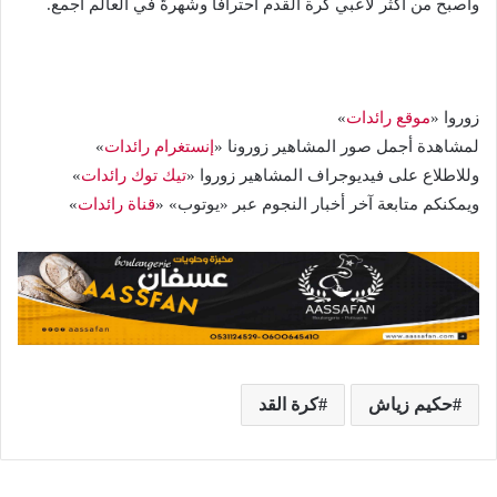
وأصبح من أكثر لاعبي كرة القدم احترافاً وشهرةً في العالم أجمع.
زوروا «
موقع رائدات
»
لمشاهدة أجمل صور المشاهير زورونا «
إنستغرام رائدات
»
وللاطلاع على فيديوجراف المشاهير زوروا «
تيك توك رائدات
»
ويمكنكم متابعة آخر أخبار النجوم عبر «يوتوب» «
قناة رائدات
»
حكيم زياش
كرة القد