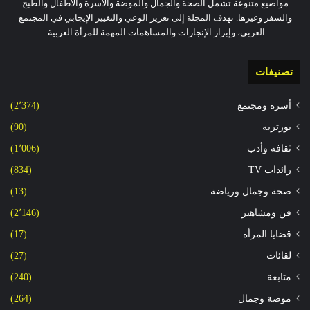
مواضيع متنوعة تشمل الصحة والجمال والموضة والأسرة والأطفال والطبخ
والسفر وغيرها. تهدف المجلة إلى تعزيز الوعي والتغيير الإيجابي في المجتمع
العربي، وإبراز الإنجازات والمساهمات المهمة للمرأة العربية.
تصنيفات
أسرة ومجتمع
(2٬374)
بورتريه
(90)
ثقافة وأدب
(1٬006)
رائدات TV
(834)
صحة وجمال ورياضة
(13)
فن ومشاهير
(2٬146)
قضايا المرأة
(17)
لقائات
(27)
متابعة
(240)
موضة وجمال
(264)