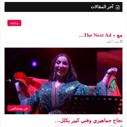
آخر المقالات
متابعة
مع « The Next Ad…
منذ 3 أيام
فن ومشاهير
نجاح جماهيري وفني كبير يكلل…