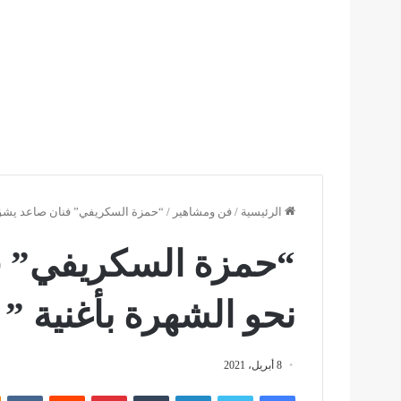
الرئيسية
/
فن ومشاهير
/
“حمزة السكريفي” فنان صاعد يشق ط
“حمزة السكريفي” ف
نحو الشهرة بأغنية ” 
8 أبريل، 2021
فيسبوك
تويتر
لينكدإن
بينتيريست