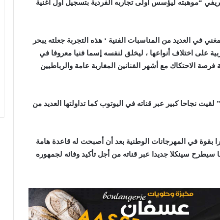
يفي “موهبته ليؤسس أولى تجاربه الفردية بتسجيل أول أغنية
غني في العديد من المناسبات
الفنية ‘
هذه التجربة جعلته يبحر
ربية على اختلاف أنواعها ، ليخلق لنفسه إسما فنيا معروفا في
ة فرصة الاحتكاك مع أشهر الفنانين المغاربة عامة والرباطيين
 لقيت نجاحا كبير عبر قناته في اليوتوب كما تداولتها العديد من
ا
بقوة في المهرجانات الوطنية بعد أن أصبحت له قاعدة هامة
سيطرح سينكلا جديدا عبر قناته من أجل تأكيد وفائه لجمهوره