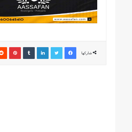
فيسبوك
تويتر
لينكدإن
بينتير
شاركها