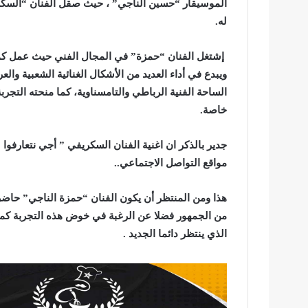
الموسيقار “حسين
الناجي
” ، حيث صقل الفنان “السكر
له.
إشتغل الفنان “
حمزة
” في المجال الفني حيث عمل كم
ويبدع في أداء العديد من الأشكال الغنائية الشعبية والع
الساحة
الفنية
الرباطي
والتامسناوية، كما منحته التجرب
خاصة.
جدير
بالذكر
ان
اغنية الفنان
السكريفي
” أجي
نتعارفوا
”
مواقع
التواصل
الاجتماعي..
هذا ومن المنتظر أن يكون الفنان “
حمزة
الناجي”
حاضر
من
الجمهور
فضلا عن الرغبة في خوض هذه التجربة كما 
الذي ينتظر دائما الجديد
.