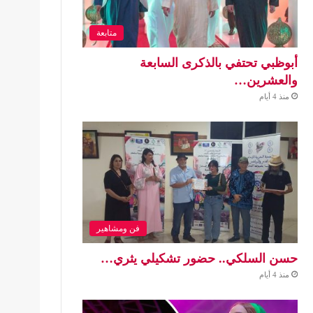
متابعة
أبوظبي تحتفي بالذكرى السابعة
والعشرين…
منذ 4 أيام
فن ومشاهير
حسن السلكي.. حضور تشكيلي يثري…
منذ 4 أيام