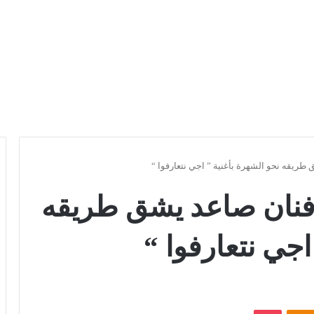
ريقه نحو الشهرة بأغنية ” اجي نتعارفوا “
نان صاعد يشق طريقه
اجي نتعارفوا “
Odnoklassniki
بوكيت