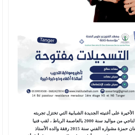
لأخيرة على أغنيته الجديدة
الشبابية
التي تختزل تجربته
لناجي
من مواليد
سنة 2000 بالعاصمة الرباط
، لقب فنيا
ب”السكريفي”، وكان الستايل الشعبي من دشن به الفنان حمزة مشواره الفني سنة 2015 رفقة والده الأستاذ