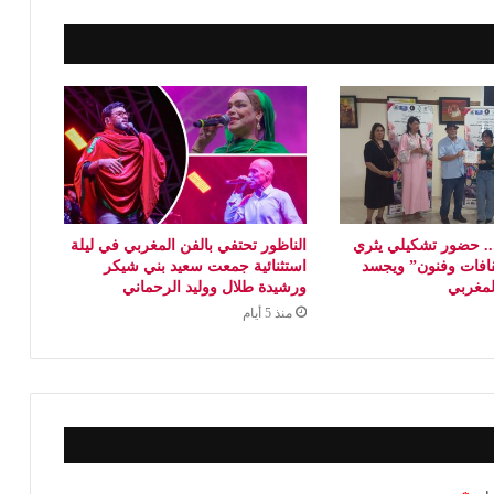
 حضور تشكيلي يثري
الناظور تحتفي بالفن المغربي في ليلة
افات وفنون” ويجسد
استثنائية جمعت سعيد بني شيكر
المغربي
ورشيدة طلال ووليد الرحماني
منذ 5 أيام