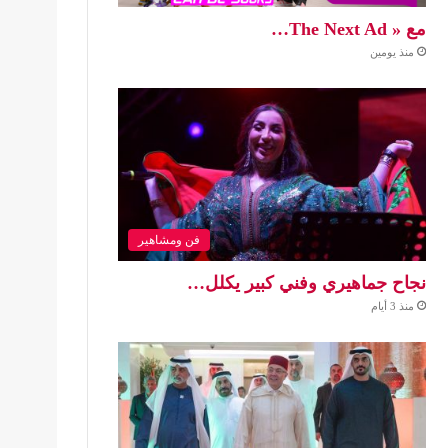
مع « The Next Ad…
منذ يومين
فن ومشاهير
نجاح جماهيري وفني كبير يكلل…
منذ 3 أيام