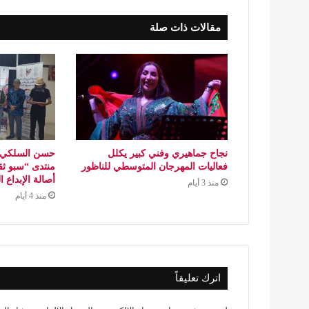
مقالات ذات صلة
نجاح جماهيري وفني كبير يكلل
حسن السلكي..
فعاليات المهرجان المتوسطي للناظور
منتدى “سبو ثق
أصالة الإبداع 
منذ 3 أيام
منذ 4 أيام
اترك تعليقاً